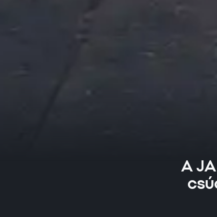
A JA
csúc