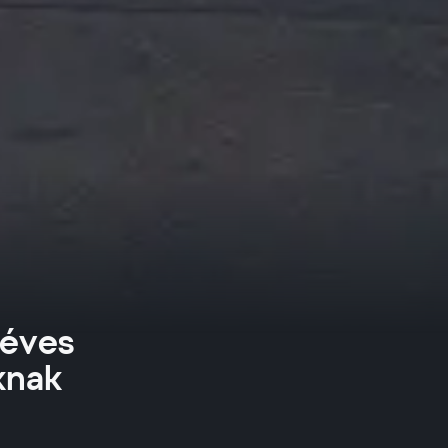
 éves
oknak