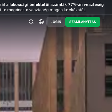
nál a lakossági befektetői számlák 77%-án veszteség
ti-e magának a veszteség magas kockázatát.
LOGIN
SZÁMLANYITÁS