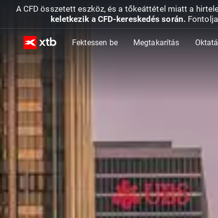
A CFD összetett eszköz, és a tőkeáttétel miatt a hirtel
keletkezik a CFD-kereskedés során.
Fontolja
Fektessen be
Megtakarítás
Oktat