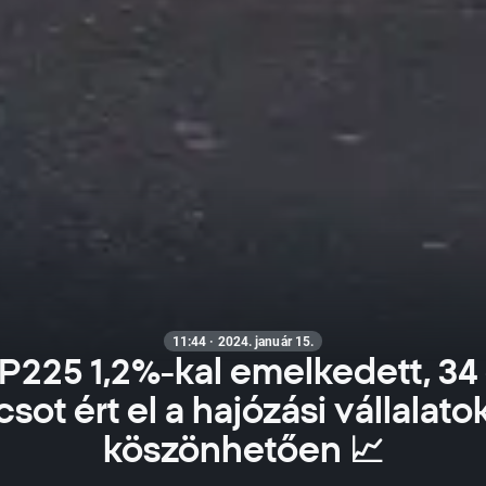
11:44 · 2024. január 15.
P225 1,2%-kal emelkedett, 34
sot ért el a hajózási vállalat
köszönhetően 📈