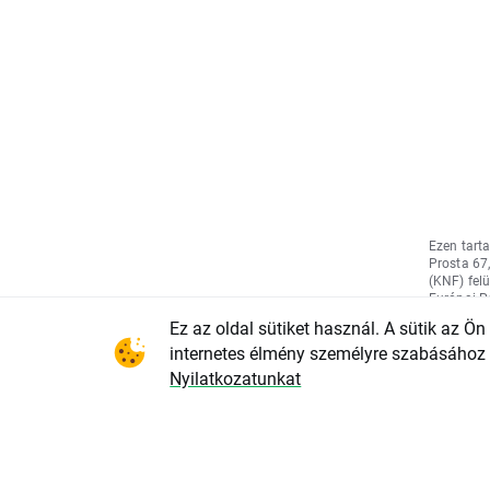
Ezen tart
Prosta 67
(KNF) fel
Európai P
cikkének (
Ez az oldal sütiket használ. A sütik az Ö
marketing
befekteté
internetes élmény személyre szabásához 
befektetés
Nyilatkozatunkat
Tanács 596
szóló rend
bizottsági
(EU) 2016
európai pa
kiegészíté
informáci