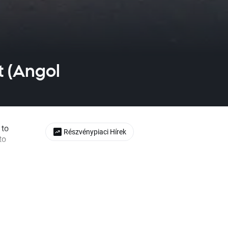
t (Angol
 to
Részvénypiaci Hírek
to