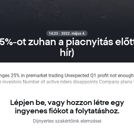
14:23 · 2022. május 4.
25%-ot zuhan a piacnyitás előt
hír)
unges 25% in premarket trading Unexpected Q1 profit not enough
 investors Number of active riders disappoints Company plans 
Lépjen be, vagy hozzon létre egy
ingyenes fiókot a folytatáshoz.
Díjnyertes szakértőink elemzései