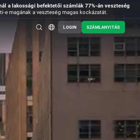
nál a lakossági befektetői számlák 77%-án veszteség
ti-e magának a veszteség magas kockázatát.
LOGIN
SZÁMLANYITÁS