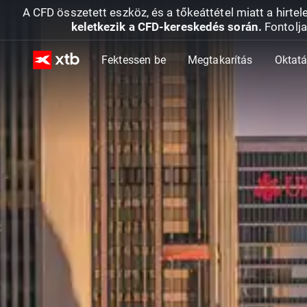
A CFD összetett eszköz, és a tőkeáttétel miatt a hirtel
keletkezik a CFD-kereskedés során.
Fontolja
Fektessen be
Megtakarítás
Oktat