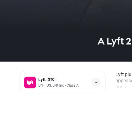
A Lyft 
Lyft pl
Lyft
STC
appease
LYFT.US, Lyft Inc - Class A
boos...