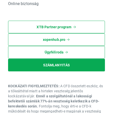
Online biztonság
XTB Partner program
xopenhub.pro
Ügyféliroda
SZÁMLANYITÁS
KOCKÁZATI FIGYELMEZTETÉS:
A CFD összetett eszköz, és
a tőkeáttétel miatt a hirtelen veszteség jelentős
kockázatával jár.
Ennél a szolgáltatónál a lakossági
befektetői számlák 77%-án veszteség keletkezik a CFD-
kereskedés során.
Fontolja meg, hogy érti-e a CFD-k
működését és hogy megengedheti-e magának a veszteség