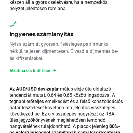
készen áll a gyors cselekvésre, ha a nemzetközi
helyzet jelentősen romlana.
Ingyenes számlanyitás
Nyiss számlát gyorsan, felesleges papírmunka
nélkül, teljesen díjmentesen. Élvezd a díjmentes be-
és kifizetéseket.
Alkalmazás letöltése
Az
AUD/USD devizapár
május eleje óta oldalazó
tendenciát mutat, 0,64 és 0,65 között ingadozva. A
tegnapi erőteljes emelkedést és a felső konszolidációs
határ tesztelését követően ma jelentős visszalépés
következett be. Ez a visszalépés nagyrészt az RBA
ülés jegyzőkönyvének meglehetősen lemondó
hangvételének tulajdonítható. A piacok jelenleg
80%-
os valószínűséggel számítanak kamatcsökkentésre