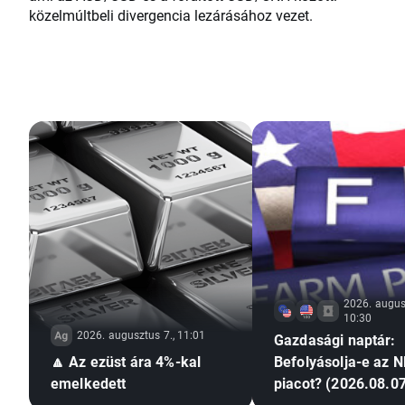
közelmúltbeli divergencia lezárásához vezet.
2026. augus
10:30
2026. augusztus 7., 11:01
Gazdasági naptár:
🔼 Az ezüst ára 4%-kal
Befolyásolja-e az N
emelkedett
piacot? (2026.08.07