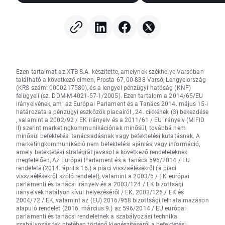
Ezen tartalmat az XTB S.A. készítette, amelynek székhelye Varsóban
található a következő címen, Prosta 67, 00-838 Varsó, Lengyelország
(KRS szám: 0000217580), és a lengyel pénzügyi hatóság (KNF)
felügyeli (sz. DDM-M-4021-57-1/2005). Ezen tartalom a 2014/65/EU
irányelvének, ami az Európai Parlament és a Tanács 2014. május 15-i
határozata a pénzügyi eszközök piacairól , 24. cikkének (3) bekezdése
, valamint a 2002/92 / EK irányelv és a 2011/61 / EU irányelv (MiFID
II) szerint marketingkommunikációnak minősül, továbbá nem
minősül befektetési tanácsadásnak vagy befektetési kutatásnak. A
marketingkommunikáció nem befektetési ajánlás vagy információ,
amely befektetési stratégiát javasol a következő rendeleteknek
megfelelően, Az Európai Parlament és a Tanács 596/2014 / EU
rendelete (2014. április 16.) a piaci visszaélésekről (a piaci
visszaélésekről szóló rendelet), valamint a 2003/6 / EK európai
parlamenti és tanácsi irányelv és a 2003/124 / EK bizottsági
irányelvek hatályon kívül helyezéséről / EK, 2003/125 / EK és
2004/72 / EK, valamint az (EU) 2016/958 bizottsági felhatalmazáson
alapuló rendelet (2016. március 9.) az 596/2014 / EU európai
parlamenti és tanácsi rendeletnek a szabályozási technikai
szabályozás tekintetében történő kiegészítéséről a befektetési