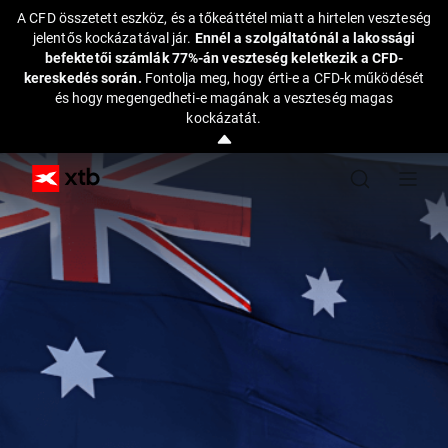
A CFD összetett eszköz, és a tőkeáttétel miatt a hirtelen veszteség
jelentős kockázatával jár.
Ennél a szolgáltatónál a lakossági
befektetői számlák 77%-án veszteség keletkezik a CFD-
kereskedés során.
Fontolja meg, hogy érti-e a CFD-k működését
és hogy megengedheti-e magának a veszteség magas
kockázatát.