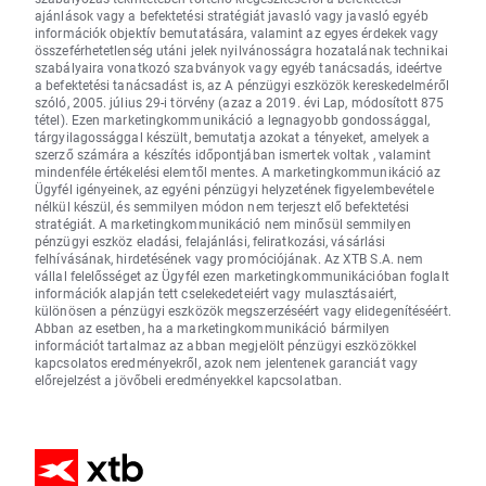
ajánlások vagy a befektetési stratégiát javasló vagy javasló egyéb
információk objektív bemutatására, valamint az egyes érdekek vagy
összeférhetetlenség utáni jelek nyilvánosságra hozatalának technikai
szabályaira vonatkozó szabványok vagy egyéb tanácsadás, ideértve
a befektetési tanácsadást is, az A pénzügyi eszközök kereskedelméről
szóló, 2005. július 29-i törvény (azaz a 2019. évi Lap, módosított 875
tétel). Ezen marketingkommunikáció a legnagyobb gondossággal,
tárgyilagossággal készült, bemutatja azokat a tényeket, amelyek a
szerző számára a készítés időpontjában ismertek voltak , valamint
mindenféle értékelési elemtől mentes. A marketingkommunikáció az
Ügyfél igényeinek, az egyéni pénzügyi helyzetének figyelembevétele
nélkül készül, és semmilyen módon nem terjeszt elő befektetési
stratégiát. A marketingkommunikáció nem minősül semmilyen
pénzügyi eszköz eladási, felajánlási, feliratkozási, vásárlási
felhívásának, hirdetésének vagy promóciójának. Az XTB S.A. nem
vállal felelősséget az Ügyfél ezen marketingkommunikációban foglalt
információk alapján tett cselekedeteiért vagy mulasztásaiért,
különösen a pénzügyi eszközök megszerzéséért vagy elidegenítéséért.
Abban az esetben, ha a marketingkommunikáció bármilyen
információt tartalmaz az abban megjelölt pénzügyi eszközökkel
kapcsolatos eredményekről, azok nem jelentenek garanciát vagy
előrejelzést a jövőbeli eredményekkel kapcsolatban.