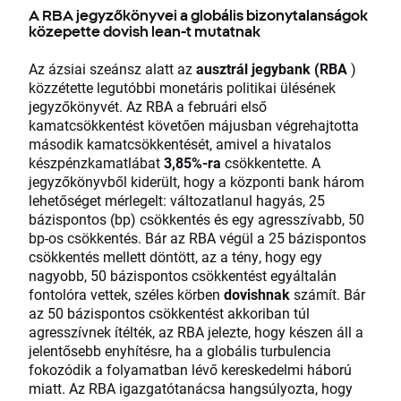
A RBA jegyzőkönyvei a globális bizonytalanságok
közepette dovish lean-t mutatnak
Az ázsiai szeánsz alatt az
ausztrál jegybank (RBA
)
közzétette legutóbbi monetáris politikai ülésének
jegyzőkönyvét. Az RBA a februári első
kamatcsökkentést követően májusban végrehajtotta
második kamatcsökkentését, amivel a hivatalos
készpénzkamatlábat
3,85%-ra
csökkentette. A
jegyzőkönyvből kiderült, hogy a központi bank három
lehetőséget mérlegelt: változatlanul hagyás, 25
bázispontos (bp) csökkentés és egy agresszívabb, 50
bp-os csökkentés. Bár az RBA végül a 25 bázispontos
csökkentés mellett döntött, az a tény, hogy egy
nagyobb, 50 bázispontos csökkentést egyáltalán
fontolóra vettek, széles körben
dovishnak
számít. Bár
az 50 bázispontos csökkentést akkoriban túl
agresszívnek ítélték, az RBA jelezte, hogy készen áll a
jelentősebb enyhítésre, ha a globális turbulencia
fokozódik a folyamatban lévő kereskedelmi háború
miatt. Az RBA igazgatótanácsa hangsúlyozta, hogy