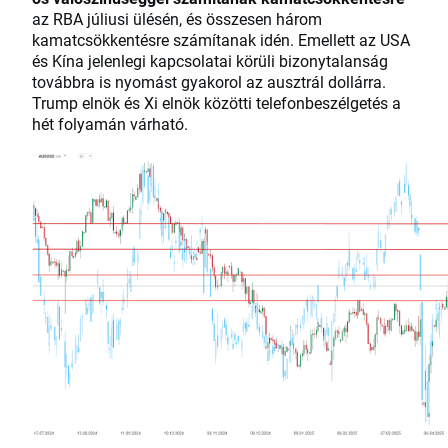
az RBA júliusi ülésén, és összesen három
kamatcsökkentésre számítanak idén. Emellett az USA
és Kína jelenlegi kapcsolatai körüli bizonytalanság
továbbra is nyomást gyakorol az ausztrál dollárra.
Trump elnök és Xi elnök közötti telefonbeszélgetés a
hét folyamán várható.