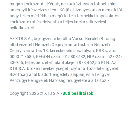
magas kockázatát. Kérjük, ne kockáztasson többet, mint
amennyit kész elveszíteni. Kérjük, bizonyosodjon meg afelől,
hogy teljes mértékben megértette a termékkel kapcsolatos
kockázatokat és elolvasta a teljes kockázatkezelési
nyilatkozatot.
Az XTB S.A., bejegyzésre került a Varsói Kerületi Bíróság
által vezetett Nemzeti Cégnyilvántartásba, a Nemzeti
Cégnyilvántartás 13. kereskedelmi osztályán, KRS szám:
0000217580, REGON szám: 015803782, NIP szám: 527-24-
43-955, teljes befizetett alaptőkéje 5 878 462,55 PLN. Az
XTB S.A. brókeri tevékenységet folytat a Tőzsdefelügyeleti
Bizottság által kiadott engedély alapján, és a Lengyel
Pénzügyi Felügyeleti Hatóság felügyelete alá tartozik.
Copyright 2026 © XTB S.A.
•
Süti beállítások