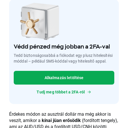
Védd pénzed még jobban a 2FA-val
Tedd biztonságosabbá a fiókodat egy plusz hitelesítési
móddal – például SMS-kóddal vagy hitelesítő appal.
Alkalmazás letöltése
Tudj meg többet a 2FA-ról
Érdekes módon az ausztrál dollár ma még akkor is
veszít, amikor a
kínai jüan erősödik
(fordított tengely),
ami az AUD/USD és a fordított USD/CNH közötti