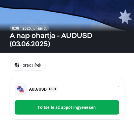
8:38 · 2025. június 3.
A nap chartja - AUDUSD
(03.06.2025)
Forex Hírek
-
AUD/USD
CFD
-
Töltse le az appot ingyenesen