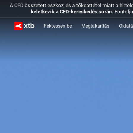
A CFD összetett eszköz, és a tőkeáttétel miatt a hirtel
keletkezik a CFD-kereskedés során.
Fontolja
Fektessen be
Megtakarítás
Oktat