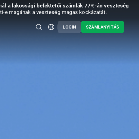
nál a lakossági befektetői számlák 77%-án veszteség
ti-e magának a veszteség magas kockázatát.
LOGIN
SZÁMLANYITÁS