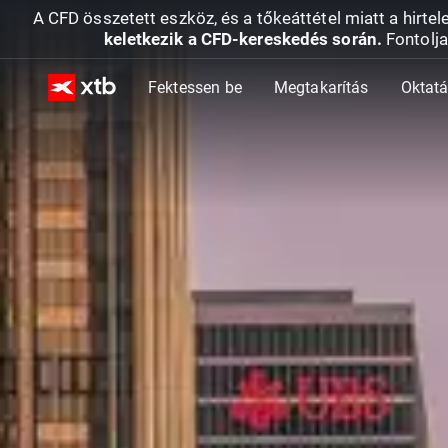
A CFD összetett eszköz, és a tőkeáttétel miatt a hirtel
keletkezik a CFD-kereskedés során.
Fontolja
Fektessen be
Megtakarítás
Oktat