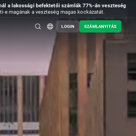
nál a lakossági befektetői számlák 77%-án veszteség
ti-e magának a veszteség magas kockázatát.
LOGIN
SZÁMLANYITÁS