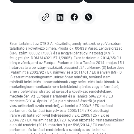
Streeten
miközben a Palanti
nyereségrealizálásra
tovább erősíti a
került sor; a devizapiacok
mesterséges intelli
stagnálnak (2026.08.06.)
iránti optimizmust
Ezen tartalmat az XTB S.A. készítette, amelynek székhelye Varsóban
található a következő címen, Prosta 67, 00-838 Varsó, Lengyelország
(KRS szám: 0000217580), és a lengyel pénzügyi hatóság (KNF)
felügyeli (sz. DDM-M-4021-57-1/2005). Ezen tartalom a 2014/65/EU
irányelvének, ami az Európai Parlament és a Tanács 2014. május 15-i
határozata a pénzügyi eszközök piacairól , 24. cikkének (3) bekezdése
, valamint a 2002/92 / EK irányelv és a 2011/61 / EU irányelv (MiFID
II) szerint marketingkommunikációnak minősül, továbbá nem
minősül befektetési tanácsadásnak vagy befektetési kutatásnak. A
marketingkommunikáció nem befektetési ajánlás vagy információ,
amely befektetési stratégiát javasol a következő rendeleteknek
megfelelően, Az Európai Parlament és a Tanács 596/2014 / EU
rendelete (2014. április 16.) a piaci visszaélésekről (a piaci
visszaélésekről szóló rendelet), valamint a 2003/6 / EK európai
parlamenti és tanácsi irányelv és a 2003/124 / EK bizottsági
irányelvek hatályon kívül helyezéséről / EK, 2003/125 / EK és
2004/72 / EK, valamint az (EU) 2016/958 bizottsági felhatalmazáson
alapuló rendelet (2016. március 9.) az 596/2014 / EU európai
parlamenti és tanácsi rendeletnek a szabályozási technikai