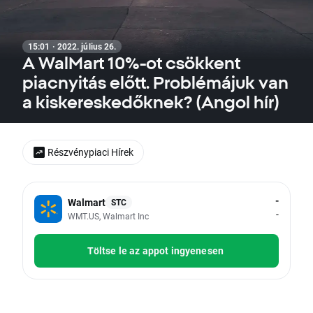
15:01 · 2022. július 26.
A WalMart 10%-ot csökkent
piacnyitás előtt. Problémájuk van
a kiskereskedőknek? (Angol hír)
Részvénypiaci Hírek
-
Walmart
STC
-
WMT.US, Walmart Inc
Töltse le az appot ingyenesen