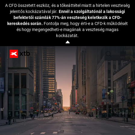
A CFD összetett eszköz, és a tőkeáttétel miatt a hirtelen veszteség
jelentős kockázatával jár.
Ennél a szolgáltatónál a lakossági
befektetői számlák 77%-án veszteség keletkezik a CFD-
kereskedés során.
Fontolja meg, hogy érti-e a CFD-k működését
és hogy megengedheti-e magának a veszteség magas
kockázatát.