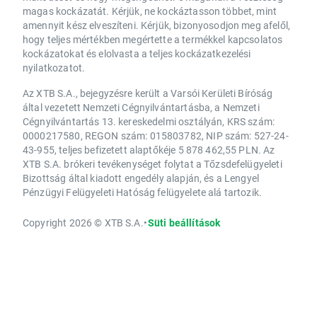
magas kockázatát. Kérjük, ne kockáztasson többet, mint
amennyit kész elveszíteni. Kérjük, bizonyosodjon meg afelől,
hogy teljes mértékben megértette a termékkel kapcsolatos
kockázatokat és elolvasta a teljes kockázatkezelési
nyilatkozatot.
Az XTB S.A., bejegyzésre került a Varsói Kerületi Bíróság
által vezetett Nemzeti Cégnyilvántartásba, a Nemzeti
Cégnyilvántartás 13. kereskedelmi osztályán, KRS szám:
0000217580, REGON szám: 015803782, NIP szám: 527-24-
43-955, teljes befizetett alaptőkéje 5 878 462,55 PLN. Az
XTB S.A. brókeri tevékenységet folytat a Tőzsdefelügyeleti
Bizottság által kiadott engedély alapján, és a Lengyel
Pénzügyi Felügyeleti Hatóság felügyelete alá tartozik.
Copyright 2026 © XTB S.A.
•
Süti beállítások