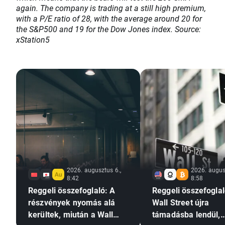
again. The company is trading at a still high premium,
with a P/E ratio of 28, with the average around 20 for
the S&P500 and 19 for the Dow Jones index. Source:
xStation5
2026. augusztus 6.,
2026. augus
8:42
8:58
Reggeli összefoglaló: A
Reggeli összefoglal
részvények nyomás alá
Wall Street újra
kerültek, miután a Wall
támadásba lendül,