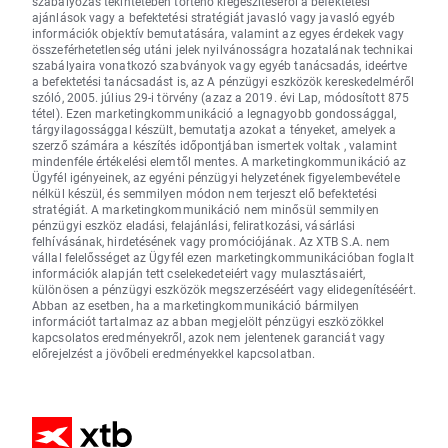
szabályozás tekintetében történő kiegészítéséről a befektetési
ajánlások vagy a befektetési stratégiát javasló vagy javasló egyéb
információk objektív bemutatására, valamint az egyes érdekek vagy
összeférhetetlenség utáni jelek nyilvánosságra hozatalának technikai
szabályaira vonatkozó szabványok vagy egyéb tanácsadás, ideértve
a befektetési tanácsadást is, az A pénzügyi eszközök kereskedelméről
szóló, 2005. július 29-i törvény (azaz a 2019. évi Lap, módosított 875
tétel). Ezen marketingkommunikáció a legnagyobb gondossággal,
tárgyilagossággal készült, bemutatja azokat a tényeket, amelyek a
szerző számára a készítés időpontjában ismertek voltak , valamint
mindenféle értékelési elemtől mentes. A marketingkommunikáció az
Ügyfél igényeinek, az egyéni pénzügyi helyzetének figyelembevétele
nélkül készül, és semmilyen módon nem terjeszt elő befektetési
stratégiát. A marketingkommunikáció nem minősül semmilyen
pénzügyi eszköz eladási, felajánlási, feliratkozási, vásárlási
felhívásának, hirdetésének vagy promóciójának. Az XTB S.A. nem
vállal felelősséget az Ügyfél ezen marketingkommunikációban foglalt
információk alapján tett cselekedeteiért vagy mulasztásaiért,
különösen a pénzügyi eszközök megszerzéséért vagy elidegenítéséért.
Abban az esetben, ha a marketingkommunikáció bármilyen
információt tartalmaz az abban megjelölt pénzügyi eszközökkel
kapcsolatos eredményekről, azok nem jelentenek garanciát vagy
előrejelzést a jövőbeli eredményekkel kapcsolatban.