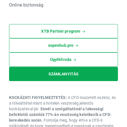
Online biztonság
XTB Partner program
xopenhub.pro
Ügyféliroda
SZÁMLANYITÁS
KOCKÁZATI FIGYELMEZTETÉS:
A CFD összetett eszköz, és
a tőkeáttétel miatt a hirtelen veszteség jelentős
kockázatával jár.
Ennél a szolgáltatónál a lakossági
befektetői számlák 77%-án veszteség keletkezik a CFD-
kereskedés során.
Fontolja meg, hogy érti-e a CFD-k
működését és hogy megengedheti-e magának a veszteség