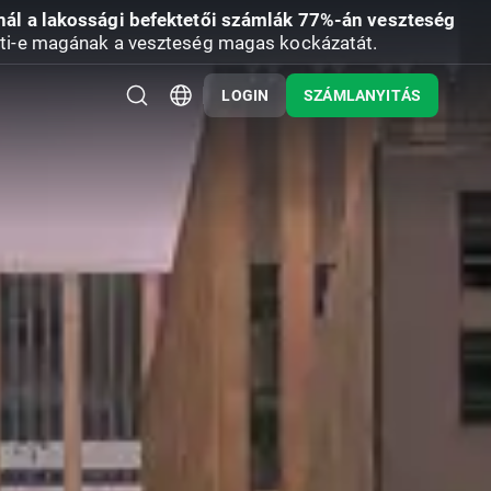
nál a lakossági befektetői számlák 77%-án veszteség
ti-e magának a veszteség magas kockázatát.
LOGIN
SZÁMLANYITÁS