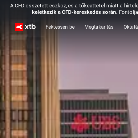
A CFD összetett eszköz, és a tőkeáttétel miatt a hirtel
keletkezik a CFD-kereskedés során.
Fontolja
Fektessen be
Megtakarítás
Oktat