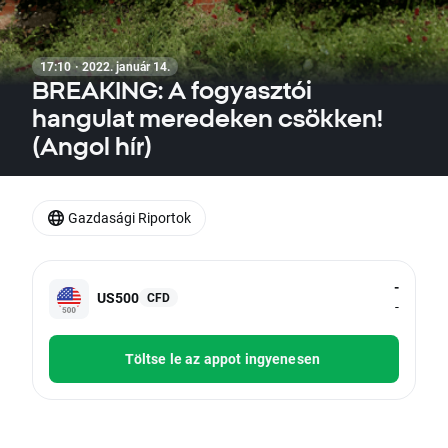
17:10 · 2022. január 14.
BREAKING: A fogyasztói
hangulat meredeken csökken!
(Angol hír)
Gazdasági Riportok
-
US500
CFD
-
Töltse le az appot ingyenesen