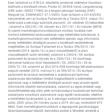
Ezen tartalmat az XTB S.A. készítette, amelynek székhelye Varsóban
található a következő címen, Prosta 67, 00-838 Varsó, Lengyelország
(KRS szám: 0000217580), és a lengyel pénzügyi hatóság (KNF)
felügyeli (sz. DDM-M-4021-57-1/2005). Ezen tartalom a 2014/65/EU
irányelvének, ami az Európai Parlament és a Tanács 2014. május 15-i
határozata a pénzügyi eszközök piacairól , 24. cikkének (3) bekezdése
, valamint a 2002/92 / EK irányelv és a 2011/61 / EU irányelv (MiFID
II) szerint marketingkommunikációnak minősül, továbbá nem
minősül befektetési tanácsadásnak vagy befektetési kutatásnak. A
marketingkommunikáció nem befektetési ajánlás vagy információ,
amely befektetési stratégiát javasol a következő rendeleteknek
megfelelően, Az Európai Parlament és a Tanács 596/2014 / EU
rendelete (2014. április 16.) a piaci visszaélésekről (a piaci
visszaélésekről szóló rendelet), valamint a 2003/6 / EK európai
parlamenti és tanácsi irányelv és a 2003/124 / EK bizottsági
irányelvek hatályon kívül helyezéséről / EK, 2003/125 / EK és
2004/72 / EK, valamint az (EU) 2016/958 bizottsági felhatalmazáson
alapuló rendelet (2016. március 9.) az 596/2014 / EU európai
parlamenti és tanácsi rendeletnek a szabályozási technikai
szabályozás tekintetében történő kiegészítéséről a befektetési
ajánlások vagy a befektetési stratégiát javasló vagy javasló egyéb
információk objektív bemutatására, valamint az egyes érdekek vagy
összeférhetetlenség utáni jelek nyilvánosságra hozatalának technikai
szabályaira vonatkozó szabványok vagy egyéb tanácsadás, ideértve
a befektetési tanácsadást is, az A pénzügyi eszközök kereskedelméről
szóló, 2005. július 29-i törvény (azaz a 2019. évi Lap, módosított 875
tétel). Ezen marketingkommunikáció a legnagyobb gondossággal,
tárgyilagossággal készült, bemutatja azokat a tényeket, amelyek a