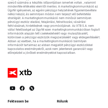
szerző számára a készítés időpontjában ismertek voltak , valamint
mindenféle értékelési elemtől mentes. A marketingkommunikáció az
Ügyfél igényeinek, az egyéni pénzügyi helyzetének figyelembevétele
nélkül készül, és semmilyen módon nem terjeszt elő befektetési
stratégiát. A marketingkommunikáció nem minősül semmilyen
pénzügyi eszköz eladási, felajánlási, feliratkozási, vásárlási
felhívásának, hirdetésének vagy promóciójának. Az XTB S.A. nem
vállal felelősséget az Ügyfél ezen marketingkommunikációban foglalt
információk alapján tett cselekedeteiért vagy mulasztásaiért,
különösen a pénzügyi eszközök megszerzéséért vagy elidegenítéséért.
Abban az esetben, ha a marketingkommunikáció bármilyen
információt tartalmaz az abban megjelölt pénzügyi eszközökkel
kapcsolatos eredményekről, azok nem jelentenek garanciát vagy
előrejelzést a jövőbeli eredményekkel kapcsolatban.
Fektessen be
Rólunk