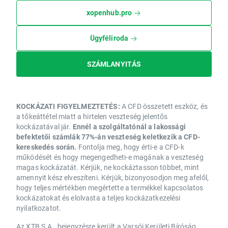
xopenhub.pro
Ügyféliroda
SZÁMLANYITÁS
KOCKÁZATI FIGYELMEZTETÉS:
A CFD összetett eszköz, és
a tőkeáttétel miatt a hirtelen veszteség jelentős
kockázatával jár.
Ennél a szolgáltatónál a lakossági
befektetői számlák 77%-án veszteség keletkezik a CFD-
kereskedés során.
Fontolja meg, hogy érti-e a CFD-k
működését és hogy megengedheti-e magának a veszteség
magas kockázatát. Kérjük, ne kockáztasson többet, mint
amennyit kész elveszíteni. Kérjük, bizonyosodjon meg afelől,
hogy teljes mértékben megértette a termékkel kapcsolatos
kockázatokat és elolvasta a teljes kockázatkezelési
nyilatkozatot.
Az XTB S.A., bejegyzésre került a Varsói Kerületi Bíróság