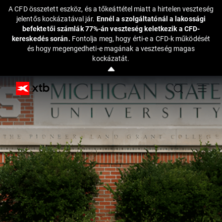
A CFD összetett eszköz, és a tőkeáttétel miatt a hirtelen veszteség
jelentős kockázatával jár.
Ennél a szolgáltatónál a lakossági
befektetői számlák 77%-án veszteség keletkezik a CFD-
kereskedés során.
Fontolja meg, hogy érti-e a CFD-k működését
és hogy megengedheti-e magának a veszteség magas
kockázatát.