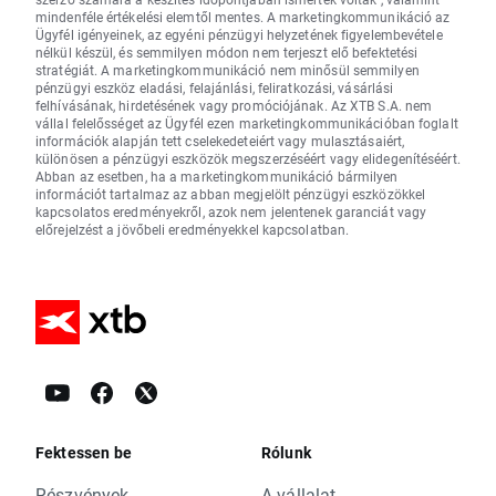
mindenféle értékelési elemtől mentes. A marketingkommunikáció az
Ügyfél igényeinek, az egyéni pénzügyi helyzetének figyelembevétele
nélkül készül, és semmilyen módon nem terjeszt elő befektetési
stratégiát. A marketingkommunikáció nem minősül semmilyen
pénzügyi eszköz eladási, felajánlási, feliratkozási, vásárlási
felhívásának, hirdetésének vagy promóciójának. Az XTB S.A. nem
vállal felelősséget az Ügyfél ezen marketingkommunikációban foglalt
információk alapján tett cselekedeteiért vagy mulasztásaiért,
különösen a pénzügyi eszközök megszerzéséért vagy elidegenítéséért.
Abban az esetben, ha a marketingkommunikáció bármilyen
információt tartalmaz az abban megjelölt pénzügyi eszközökkel
kapcsolatos eredményekről, azok nem jelentenek garanciát vagy
előrejelzést a jövőbeli eredményekkel kapcsolatban.
Fektessen be
Rólunk
Részvények
A vállalat