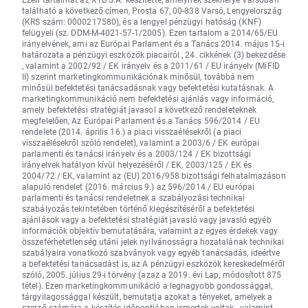
található a következő címen, Prosta 67, 00-838 Varsó, Lengyelország
(KRS szám: 0000217580), és a lengyel pénzügyi hatóság (KNF)
felügyeli (sz. DDM-M-4021-57-1/2005). Ezen tartalom a 2014/65/EU
irányelvének, ami az Európai Parlament és a Tanács 2014. május 15-i
határozata a pénzügyi eszközök piacairól , 24. cikkének (3) bekezdése
, valamint a 2002/92 / EK irányelv és a 2011/61 / EU irányelv (MiFID
II) szerint marketingkommunikációnak minősül, továbbá nem
minősül befektetési tanácsadásnak vagy befektetési kutatásnak. A
marketingkommunikáció nem befektetési ajánlás vagy információ,
amely befektetési stratégiát javasol a következő rendeleteknek
megfelelően, Az Európai Parlament és a Tanács 596/2014 / EU
rendelete (2014. április 16.) a piaci visszaélésekről (a piaci
visszaélésekről szóló rendelet), valamint a 2003/6 / EK európai
parlamenti és tanácsi irányelv és a 2003/124 / EK bizottsági
irányelvek hatályon kívül helyezéséről / EK, 2003/125 / EK és
2004/72 / EK, valamint az (EU) 2016/958 bizottsági felhatalmazáson
alapuló rendelet (2016. március 9.) az 596/2014 / EU európai
parlamenti és tanácsi rendeletnek a szabályozási technikai
szabályozás tekintetében történő kiegészítéséről a befektetési
ajánlások vagy a befektetési stratégiát javasló vagy javasló egyéb
információk objektív bemutatására, valamint az egyes érdekek vagy
összeférhetetlenség utáni jelek nyilvánosságra hozatalának technikai
szabályaira vonatkozó szabványok vagy egyéb tanácsadás, ideértve
a befektetési tanácsadást is, az A pénzügyi eszközök kereskedelméről
szóló, 2005. július 29-i törvény (azaz a 2019. évi Lap, módosított 875
tétel). Ezen marketingkommunikáció a legnagyobb gondossággal,
tárgyilagossággal készült, bemutatja azokat a tényeket, amelyek a
szerző számára a készítés időpontjában ismertek voltak , valamint