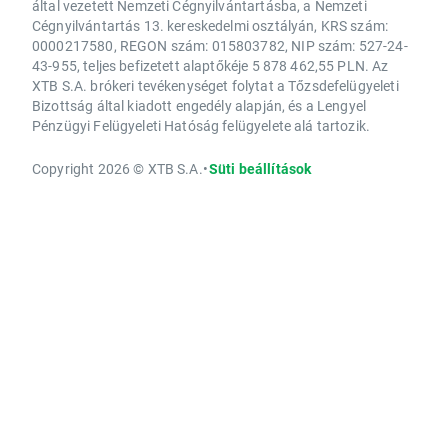
által vezetett Nemzeti Cégnyilvántartásba, a Nemzeti
Cégnyilvántartás 13. kereskedelmi osztályán, KRS szám:
0000217580, REGON szám: 015803782, NIP szám: 527-24-
43-955, teljes befizetett alaptőkéje 5 878 462,55 PLN. Az
XTB S.A. brókeri tevékenységet folytat a Tőzsdefelügyeleti
Bizottság által kiadott engedély alapján, és a Lengyel
Pénzügyi Felügyeleti Hatóság felügyelete alá tartozik.
Copyright 2026 © XTB S.A.
•
Süti beállítások