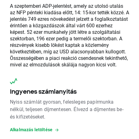
A szeptemberi ADP-jelentést, amely az utolsó utalás
az NFP pénteki kiadása előtt, 14: 15-kor tették közzé. A
jelentés 749 ezres növekedést jelzett a foglalkoztatást
érintően a közgazdászok által várt 600 ezerhez
képest. 52 ezer munkahely jött létre a szolgáltatási
szektorban, 196 ezer pedig a termelői szektorban. A
részvények kisebb lökést kaptak a közlemény
következtében, míg az USD alacsonyabban kullogott.
Összességében a piaci reakció csendesnek tekinthető,
mivel az elmozdulások skálája nagyon kicsi volt.
Ingyenes számlanyitás
Nyiss számlát gyorsan, felesleges papírmunka
nélkül, teljesen díjmentesen. Élvezd a díjmentes be-
és kifizetéseket.
Alkalmazás letöltése