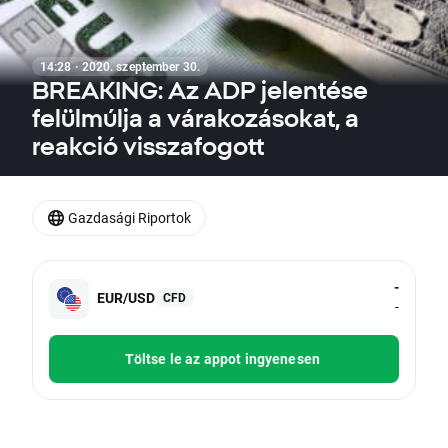
14:28 · 2020. szeptember 30.
BREAKING: Az ADP jelentése
felülmúlja a várakozásokat, a
reakció visszafogott
Gazdasági Riportok
-
EUR/USD
CFD
-
Töltse le az appot ingyenesen