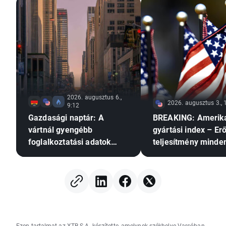
2026. augusztus 6.,
2026. augusztus 3., 
9:12
Gazdasági naptár: A
BREAKING: Amerik
vártnál gyengébb
gyártási index – Er
foglalkoztatási adatok
teljesítmény minde
nyomást gyakorolhatnak-e
területen
a Fed-re a
kamatemelésre?
Ezen tartalmat az XTB S.A. készítette, amelynek székhelye Varsóban