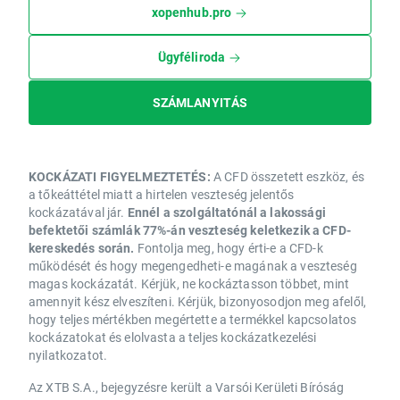
xopenhub.pro
Ügyféliroda
SZÁMLANYITÁS
KOCKÁZATI FIGYELMEZTETÉS:
A CFD összetett eszköz, és
a tőkeáttétel miatt a hirtelen veszteség jelentős
kockázatával jár.
Ennél a szolgáltatónál a lakossági
befektetői számlák 77%-án veszteség keletkezik a CFD-
kereskedés során.
Fontolja meg, hogy érti-e a CFD-k
működését és hogy megengedheti-e magának a veszteség
magas kockázatát. Kérjük, ne kockáztasson többet, mint
amennyit kész elveszíteni. Kérjük, bizonyosodjon meg afelől,
hogy teljes mértékben megértette a termékkel kapcsolatos
kockázatokat és elolvasta a teljes kockázatkezelési
nyilatkozatot.
Az XTB S.A., bejegyzésre került a Varsói Kerületi Bíróság