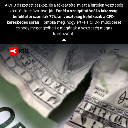
A CFD összetett eszköz, és a tőkeáttétel miatt a hirtelen veszteség
jelentős kockázatával jár.
Ennél a szolgáltatónál a lakossági
befektetői számlák 77%-án veszteség keletkezik a CFD-
kereskedés során.
Fontolja meg, hogy érti-e a CFD-k működését
és hogy megengedheti-e magának a veszteség magas
kockázatát.