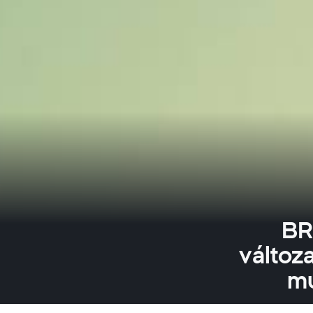
BR
változ
mu