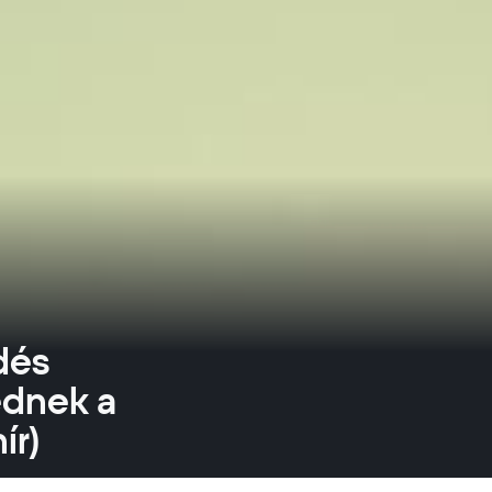
dés
ednek a
ír)