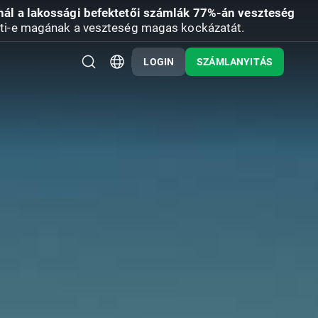
nál a lakossági befektetői számlák 77%-án veszteség
ti-e magának a veszteség magas kockázatát.
LOGIN
SZÁMLANYITÁS