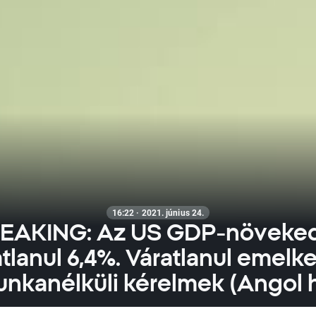
16:22 · 2021. június 24.
EAKING: Az US GDP-növeke
atlanul 6,4%. Váratlanul emelk
nkanélküli kérelmek (Angol h