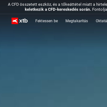
A CFD összetett eszköz, és a tőkeáttétel miatt a hirtel
keletkezik a CFD-kereskedés során.
Fontolja
Fektessen be
Megtakarítás
Oktat