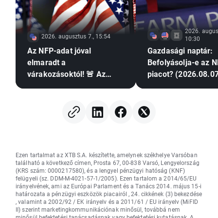
2026. augus
2026. augusztus 7., 15:54
10:30
Az NFP-adat jóval
Gazdasági naptár:
elmaradt a
Befolyásolja-e az N
várakozásoktól! 🚨 Az
piacot? (2026.08.07
EURUSD emelkedik 📈
Ezen tartalmat az XTB S.A. készítette, amelynek székhelye Varsóban
található a következő címen, Prosta 67, 00-838 Varsó, Lengyelország
(KRS szám: 0000217580), és a lengyel pénzügyi hatóság (KNF)
felügyeli (sz. DDM-M-4021-57-1/2005). Ezen tartalom a 2014/65/EU
irányelvének, ami az Európai Parlament és a Tanács 2014. május 15-i
határozata a pénzügyi eszközök piacairól , 24. cikkének (3) bekezdése
, valamint a 2002/92 / EK irányelv és a 2011/61 / EU irányelv (MiFID
II) szerint marketingkommunikációnak minősül, továbbá nem
minősül befektetési tanácsadásnak vagy befektetési kutatásnak. A