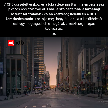
A CFD összetett eszköz, és a tőkeáttétel miatt a hirtelen veszteség
jelentős kockázatával jár.
Ennél a szolgáltatónál a lakossági
befektetői számlák 77%-án veszteség keletkezik a CFD-
kereskedés során.
Fontolja meg, hogy érti-e a CFD-k működését
és hogy megengedheti-e magának a veszteség magas
kockázatát.