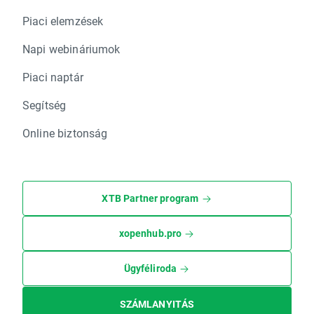
Piaci elemzések
Napi webináriumok
Piaci naptár
Segítség
Online biztonság
XTB Partner program
xopenhub.pro
Ügyféliroda
SZÁMLANYITÁS