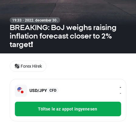
19:33 · 2022. december 30.
BREAKING: BoJ weighs raising
inflation forecast closer to 2%
target❗
Forex Hírek
-
USD/JPY
CFD
-
Töltse le az appot ingyenesen