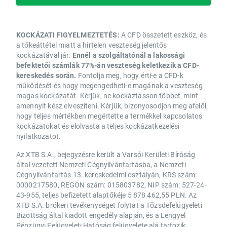
KOCKÁZATI FIGYELMEZTETÉS:
A CFD összetett eszköz, és
a tőkeáttétel miatt a hirtelen veszteség jelentős
kockázatával jár.
Ennél a szolgáltatónál a lakossági
befektetői számlák 77%-án veszteség keletkezik a CFD-
kereskedés során.
Fontolja meg, hogy érti-e a CFD-k
működését és hogy megengedheti-e magának a veszteség
magas kockázatát. Kérjük, ne kockáztasson többet, mint
amennyit kész elveszíteni. Kérjük, bizonyosodjon meg afelől,
hogy teljes mértékben megértette a termékkel kapcsolatos
kockázatokat és elolvasta a teljes kockázatkezelési
nyilatkozatot.
Az XTB S.A., bejegyzésre került a Varsói Kerületi Bíróság
által vezetett Nemzeti Cégnyilvántartásba, a Nemzeti
Cégnyilvántartás 13. kereskedelmi osztályán, KRS szám:
0000217580, REGON szám: 015803782, NIP szám: 527-24-
43-955, teljes befizetett alaptőkéje 5 878 462,55 PLN. Az
XTB S.A. brókeri tevékenységet folytat a Tőzsdefelügyeleti
Bizottság által kiadott engedély alapján, és a Lengyel
Pénzügyi Felügyeleti Hatóság felügyelete alá tartozik.