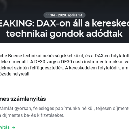
11:04 · 2020. április 14.
AKING: DAX-on áll a kereske
technikai gondok adódtak
che Boerse technikai nehézségekkel küzd, és a DAX-en folytatot
delem megállt. A DE30 vagy a DE30.cash instrumentumokkal va
delmet szintén felfüggesztették. A kereskedelem folytatódik, am
őzsde helyreáll.
nes számlanyitás
zámlát gyorsan, felesleges papírmunka nélkül, teljesen díjment
 díjmentes be- és kifizetéseket.
yitás