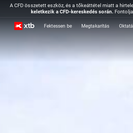
A CFD összetett eszköz, és a tőkeáttétel miatt a hirtel
keletkezik a CFD-kereskedés során.
Fontolja
Fektessen be
Megtakarítás
Oktat