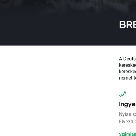
BRE
A Deuts
kereske
kereske
német t
Ingye
Nyiss s
Élvezd a
Számlan