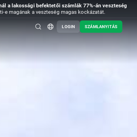
nál a lakossági befektetői számlák 77%-án veszteség
ti-e magának a veszteség magas kockázatát.
LOGIN
SZÁMLANYITÁS