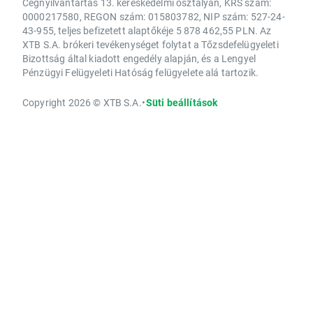
Cégnyilvántartás 13. kereskedelmi osztályán, KRS szám:
0000217580, REGON szám: 015803782, NIP szám: 527-24-
43-955, teljes befizetett alaptőkéje 5 878 462,55 PLN. Az
XTB S.A. brókeri tevékenységet folytat a Tőzsdefelügyeleti
Bizottság által kiadott engedély alapján, és a Lengyel
Pénzügyi Felügyeleti Hatóság felügyelete alá tartozik.
Copyright 2026 © XTB S.A.
•
Süti beállítások