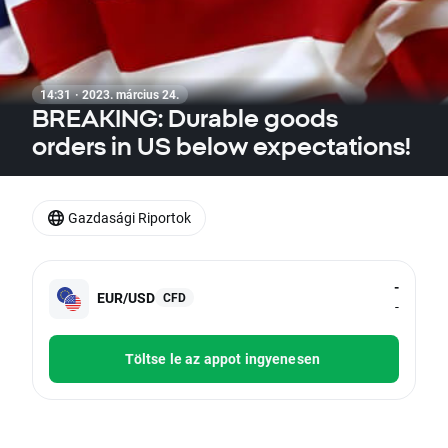
14:31 · 2023. március 24.
BREAKING: Durable goods
orders in US below expectations!
Gazdasági Riportok
-
EUR/USD
CFD
-
Töltse le az appot ingyenesen