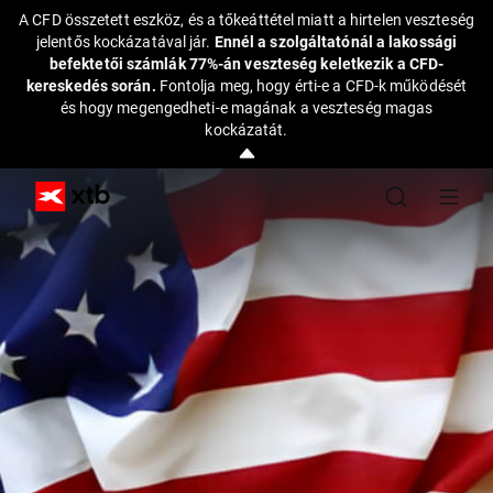
A CFD összetett eszköz, és a tőkeáttétel miatt a hirtelen veszteség
jelentős kockázatával jár.
Ennél a szolgáltatónál a lakossági
befektetői számlák 77%-án veszteség keletkezik a CFD-
kereskedés során.
Fontolja meg, hogy érti-e a CFD-k működését
és hogy megengedheti-e magának a veszteség magas
kockázatát.