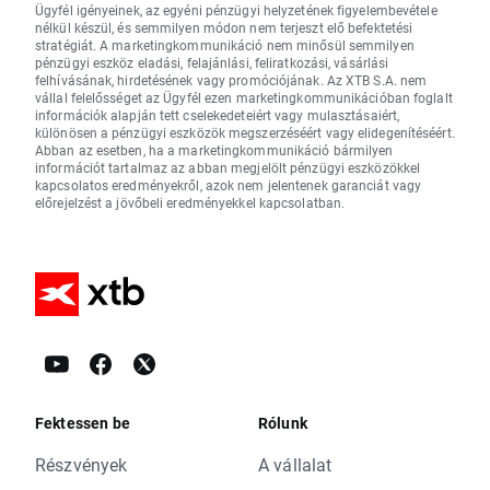
Ügyfél igényeinek, az egyéni pénzügyi helyzetének figyelembevétele
nélkül készül, és semmilyen módon nem terjeszt elő befektetési
stratégiát. A marketingkommunikáció nem minősül semmilyen
pénzügyi eszköz eladási, felajánlási, feliratkozási, vásárlási
felhívásának, hirdetésének vagy promóciójának. Az XTB S.A. nem
vállal felelősséget az Ügyfél ezen marketingkommunikációban foglalt
információk alapján tett cselekedeteiért vagy mulasztásaiért,
különösen a pénzügyi eszközök megszerzéséért vagy elidegenítéséért.
Abban az esetben, ha a marketingkommunikáció bármilyen
információt tartalmaz az abban megjelölt pénzügyi eszközökkel
kapcsolatos eredményekről, azok nem jelentenek garanciát vagy
előrejelzést a jövőbeli eredményekkel kapcsolatban.
Fektessen be
Rólunk
Részvények
A vállalat