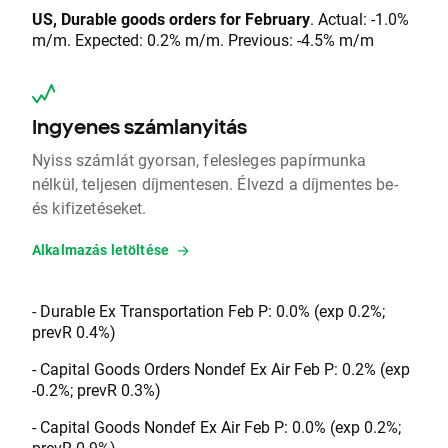
US, Durable goods orders for February
. Actual: -1.0%
m/m. Expected: 0.2% m/m. Previous: -4.5% m/m
Ingyenes számlanyitás
Nyiss számlát gyorsan, felesleges papírmunka
nélkül, teljesen díjmentesen. Élvezd a díjmentes be-
és kifizetéseket.
Alkalmazás letöltése
- Durable Ex Transportation Feb P: 0.0% (exp 0.2%;
prevR 0.4%)
- Capital Goods Orders Nondef Ex Air Feb P: 0.2% (exp
-0.2%; prevR 0.3%)
- Capital Goods Nondef Ex Air Feb P: 0.0% (exp 0.2%;
prevR 0.9%)