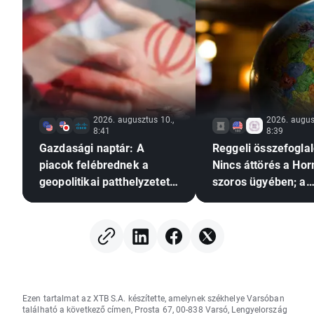
2026. augusztus 10.,
2026. augus
8:41
8:39
Gazdasági naptár: A
Reggeli összefoglal
piacok felébrednek a
Nincs áttörés a Hor
geopolitikai patthelyzetet
szoros ügyében; a
hozó hétvége után🚢
befektetők reagáln
Berkshire Hathawa
eredményeire
Ezen tartalmat az XTB S.A. készítette, amelynek székhelye Varsóban
található a következő címen, Prosta 67, 00-838 Varsó, Lengyelország