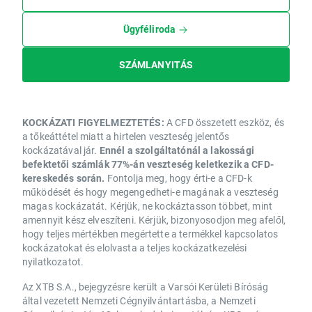
Ügyféliroda
SZÁMLANYITÁS
KOCKÁZATI FIGYELMEZTETÉS:
A CFD összetett eszköz, és
a tőkeáttétel miatt a hirtelen veszteség jelentős
kockázatával jár.
Ennél a szolgáltatónál a lakossági
befektetői számlák 77%-án veszteség keletkezik a CFD-
kereskedés során.
Fontolja meg, hogy érti-e a CFD-k
működését és hogy megengedheti-e magának a veszteség
magas kockázatát. Kérjük, ne kockáztasson többet, mint
amennyit kész elveszíteni. Kérjük, bizonyosodjon meg afelől,
hogy teljes mértékben megértette a termékkel kapcsolatos
kockázatokat és elolvasta a teljes kockázatkezelési
nyilatkozatot.
Az XTB S.A., bejegyzésre került a Varsói Kerületi Bíróság
által vezetett Nemzeti Cégnyilvántartásba, a Nemzeti