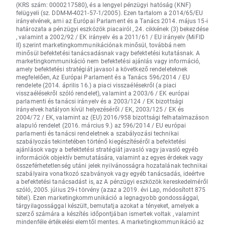
(KRS szám: 0000217580), és a lengyel pénzügyi hatóság (KNF)
felügyeli (sz. DDM-M-4021-57-1/2005). Ezen tartalom a 2014/65/EU
irányelvének, ami az Európai Parlament és a Tanács 2014. május 15-i
határozata a pénzügyi eszközök piacairól , 24. cikkének (3) bekezdése
, valamint a 2002/92 / EK irányelv és a 2011/61 / EU irányelv (MiFID
II) szerint marketingkommunikációnak minősül, továbbá nem
minősül befektetési tanácsadásnak vagy befektetési kutatásnak. A
marketingkommunikáció nem befektetési ajánlás vagy információ,
amely befektetési stratégiát javasol a következő rendeleteknek
megfelelően, Az Európai Parlament és a Tanács 596/2014 / EU
rendelete (2014. április 16.) a piaci visszaélésekről (a piaci
visszaélésekről szóló rendelet), valamint a 2003/6 / EK európai
parlamenti és tanácsi irányelv és a 2003/124 / EK bizottsági
irányelvek hatályon kívül helyezéséről / EK, 2003/125 / EK és
2004/72 / EK, valamint az (EU) 2016/958 bizottsági felhatalmazáson
alapuló rendelet (2016. március 9.) az 596/2014 / EU európai
parlamenti és tanácsi rendeletnek a szabályozási technikai
szabályozás tekintetében történő kiegészítéséről a befektetési
ajánlások vagy a befektetési stratégiát javasló vagy javasló egyéb
információk objektív bemutatására, valamint az egyes érdekek vagy
összeférhetetlenség utáni jelek nyilvánosságra hozatalának technikai
szabályaira vonatkozó szabványok vagy egyéb tanácsadás, ideértve
a befektetési tanácsadást is, az A pénzügyi eszközök kereskedelméről
szóló, 2005. július 29-i törvény (azaz a 2019. évi Lap, módosított 875
tétel). Ezen marketingkommunikáció a legnagyobb gondossággal,
tárgyilagossággal készült, bemutatja azokat a tényeket, amelyek a
szerző számára a készítés időpontjában ismertek voltak , valamint
mindenféle értékelési elemtől mentes. A marketingkommunikáció az