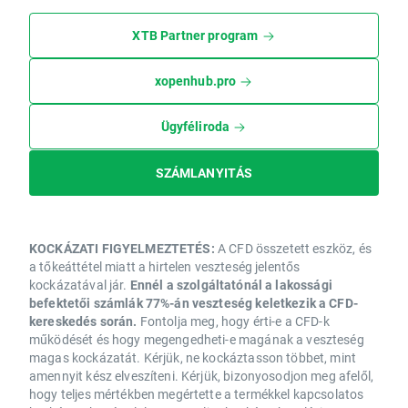
XTB Partner program
xopenhub.pro
Ügyféliroda
SZÁMLANYITÁS
KOCKÁZATI FIGYELMEZTETÉS:
A CFD összetett eszköz, és
a tőkeáttétel miatt a hirtelen veszteség jelentős
kockázatával jár.
Ennél a szolgáltatónál a lakossági
befektetői számlák 77%-án veszteség keletkezik a CFD-
kereskedés során.
Fontolja meg, hogy érti-e a CFD-k
működését és hogy megengedheti-e magának a veszteség
magas kockázatát. Kérjük, ne kockáztasson többet, mint
amennyit kész elveszíteni. Kérjük, bizonyosodjon meg afelől,
hogy teljes mértékben megértette a termékkel kapcsolatos