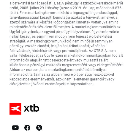
a befektetési tanácsadást is, az A pénzügyi eszközök kereskedelméről
szóló, 2005. július 29-i törvény (azaz a 2019. évi Lap, módosított 875
tétel). Ezen marketingkommunikáció a legnagyobb gondossággal,
tárgyilagossággal készült, bemutatja azokat a tényeket, amelyek a
szerző számára a készítés időpontjában ismertek voltak , valamint
mindenféle értékelési elemtől mentes. A marketingkommunikáció az
Ügyfél igényeinek, az egyéni pénzügyi helyzetének figyelembevétele
nélkül készül, és semmilyen módon nem terjeszt elő befektetési
stratégiát. A marketingkommunikáció nem minősül semmilyen
pénzügyi eszköz eladási, felajánlási, feliratkozási, vásárlási
felhívásának, hirdetésének vagy promóciójának. Az XTB S.A. nem
vállal felelősséget az Ügyfél ezen marketingkommunikációban foglalt
információk alapján tett cselekedeteiért vagy mulasztásaiért,
különösen a pénzügyi eszközök megszerzéséért vagy elidegenítéséért.
Abban az esetben, ha a marketingkommunikáció bármilyen
információt tartalmaz az abban megjelölt pénzügyi eszközökkel
kapcsolatos eredményekről, azok nem jelentenek garanciát vagy
előrejelzést a jövőbeli eredményekkel kapcsolatban.