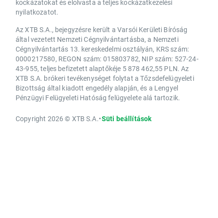
kockázatokat és elolvasta a teljes kockázatkezelési
nyilatkozatot.
Az XTB S.A., bejegyzésre került a Varsói Kerületi Bíróság
által vezetett Nemzeti Cégnyilvántartásba, a Nemzeti
Cégnyilvántartás 13. kereskedelmi osztályán, KRS szám:
0000217580, REGON szám: 015803782, NIP szám: 527-24-
43-955, teljes befizetett alaptőkéje 5 878 462,55 PLN. Az
XTB S.A. brókeri tevékenységet folytat a Tőzsdefelügyeleti
Bizottság által kiadott engedély alapján, és a Lengyel
Pénzügyi Felügyeleti Hatóság felügyelete alá tartozik.
Copyright 2026 © XTB S.A.
•
Süti beállítások