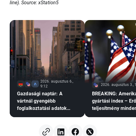
line). Source: xStation5
2026. augusztus 6.,
2026. augusztus 3., 
9:12
Gazdasági naptár: A
BREAKING: Amerik
vártnál gyengébb
gyártási index – Er
foglalkoztatási adatok
teljesítmény minde
nyomást gyakorolhatnak-e
területen
a Fed-re a
kamatemelésre?