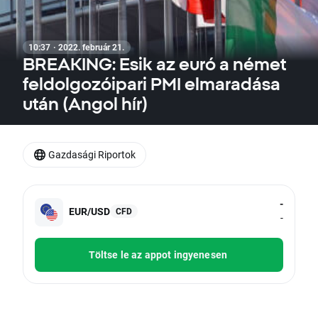
10:37 · 2022. február 21.
BREAKING: Esik az euró a német
feldolgozóipari PMI elmaradása
után (Angol hír)
Gazdasági Riportok
-
EUR/USD
CFD
-
Töltse le az appot ingyenesen