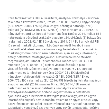
Ezen tartalmat az XTB S.A. készítette, amelynek székhelye Varsóban
található a következő címen, Prosta 67, 00-838 Varsó, Lengyelország
(KRS szám: 0000217580), és a lengyel pénzügyi hatóság (KNF)
felügyeli (sz. DDM-M-4021-57-1/2005). Ezen tartalom a 2014/65/EU
irányelvének, ami az Európai Parlament és a Tanács 2014. május 15-i
határozata a pénzügyi eszközök piacairól , 24. cikkének (3) bekezdése
, valamint a 2002/92 / EK irányelv és a 2011/61 / EU irányelv (MiFID
II) szerint marketingkommunikációnak minősül, továbbá nem
minősül befektetési tanácsadásnak vagy befektetési kutatásnak. A
marketingkommunikáció nem befektetési ajánlás vagy információ,
amely befektetési stratégiát javasol a következő rendeleteknek
megfelelően, Az Európai Parlament és a Tanács 596/2014 / EU
rendelete (2014. április 16.) a piaci visszaélésekről (a piaci
visszaélésekről szóló rendelet), valamint a 2003/6 / EK európai
parlamenti és tanácsi irányelv és a 2003/124 / EK bizottsági
irányelvek hatályon kívül helyezéséről / EK, 2003/125 / EK és
2004/72 / EK, valamint az (EU) 2016/958 bizottsági felhatalmazáson
alapuló rendelet (2016. március 9.) az 596/2014 / EU európai
parlamenti és tanácsi rendeletnek a szabályozási technikai
szabályozás tekintetében történő kiegészítéséről a befektetési
ajánlások vagy a befektetési stratégiát javasló vagy javasló egyéb
információk objektív bemutatására, valamint az egyes érdekek vagy
összeférhetetlenség utáni jelek nyilvánosságra hozatalának technikai
szabályaira vonatkozó szabványok vagy egyéb tanácsadás, ideértve