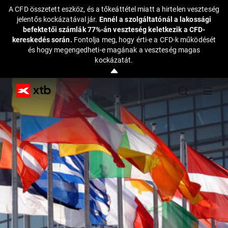
A CFD összetett eszköz, és a tőkeáttétel miatt a hirtelen veszteség
jelentős kockázatával jár.
Ennél a szolgáltatónál a lakossági
befektetői számlák 77%-án veszteség keletkezik a CFD-
kereskedés során.
Fontolja meg, hogy érti-e a CFD-k működését
és hogy megengedheti-e magának a veszteség magas
kockázatát.