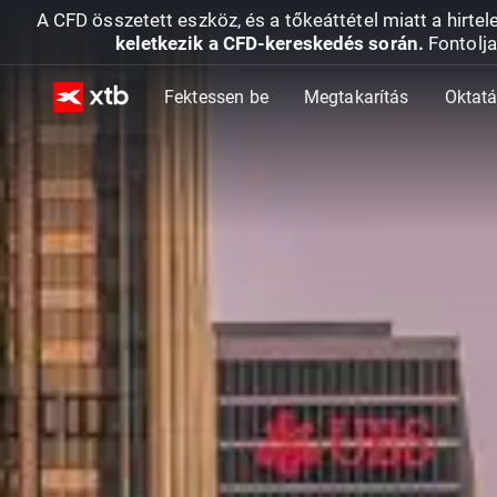
A CFD összetett eszköz, és a tőkeáttétel miatt a hirtel
keletkezik a CFD-kereskedés során.
Fontolja
Fektessen be
Megtakarítás
Oktat