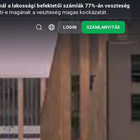
nál a lakossági befektetői számlák 77%-án veszteség
ti-e magának a veszteség magas kockázatát.
LOGIN
SZÁMLANYITÁS