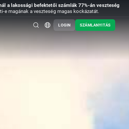
nál a lakossági befektetői számlák 77%-án veszteség
ti-e magának a veszteség magas kockázatát.
LOGIN
SZÁMLANYITÁS