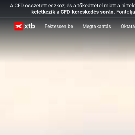
A CFD összetett eszköz, és a tőkeáttétel miatt a hirtel
keletkezik a CFD-kereskedés során.
Fontolja
Fektessen be
Megtakarítás
Oktat