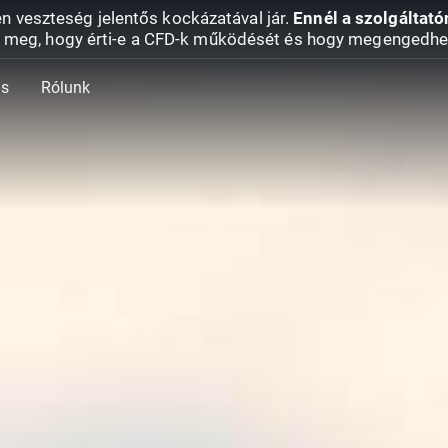
en veszteség jelentős kockázatával jár.
Ennél a szolgáltató
 meg, hogy érti-e a CFD-k működését és hogy megengedhe
ás
Rólunk