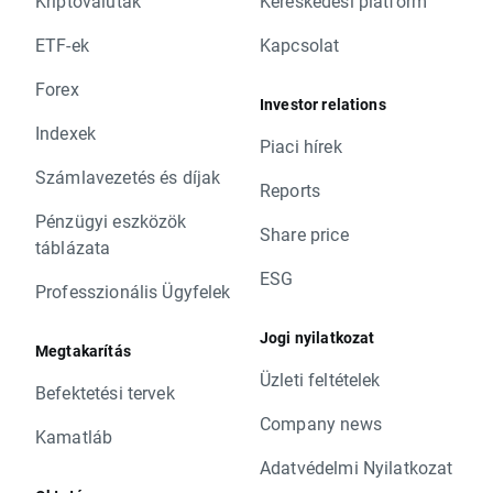
Kriptovaluták
Kereskedési platform
ETF-ek
Kapcsolat
Forex
Investor relations
Indexek
Piaci hírek
Számlavezetés és díjak
Reports
Pénzügyi eszközök
Share price
táblázata
ESG
Professzionális Ügyfelek
Jogi nyilatkozat
Megtakarítás
Üzleti feltételek
Befektetési tervek
Company news
Kamatláb
Adatvédelmi Nyilatkozat