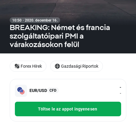
10:50 · 2020. december 16.
BREAKING: Német és francia
szolgáltatóipari PMI a
várakozásokon felül
Forex Hírek
Gazdasági Riportok
-
EUR/USD
CFD
-
Töltse le az appot ingyenesen