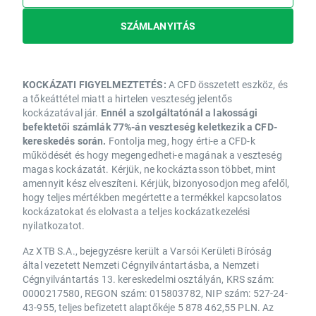
SZÁMLANYITÁS
KOCKÁZATI FIGYELMEZTETÉS:
A CFD összetett eszköz, és
a tőkeáttétel miatt a hirtelen veszteség jelentős
kockázatával jár.
Ennél a szolgáltatónál a lakossági
befektetői számlák 77%-án veszteség keletkezik a CFD-
kereskedés során.
Fontolja meg, hogy érti-e a CFD-k
működését és hogy megengedheti-e magának a veszteség
magas kockázatát. Kérjük, ne kockáztasson többet, mint
amennyit kész elveszíteni. Kérjük, bizonyosodjon meg afelől,
hogy teljes mértékben megértette a termékkel kapcsolatos
kockázatokat és elolvasta a teljes kockázatkezelési
nyilatkozatot.
Az XTB S.A., bejegyzésre került a Varsói Kerületi Bíróság
által vezetett Nemzeti Cégnyilvántartásba, a Nemzeti
Cégnyilvántartás 13. kereskedelmi osztályán, KRS szám:
0000217580, REGON szám: 015803782, NIP szám: 527-24-
43-955, teljes befizetett alaptőkéje 5 878 462,55 PLN. Az