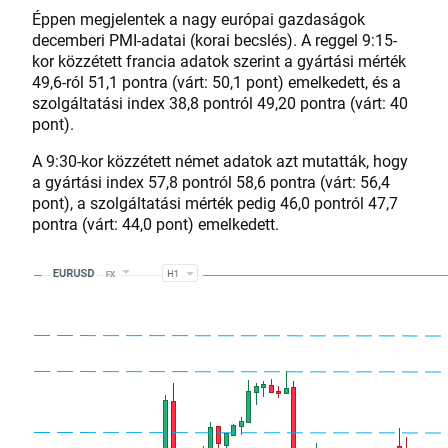
Éppen megjelentek a nagy európai gazdaságok
decemberi PMI-adatai (korai becslés). A reggel 9:15-
kor közzétett francia adatok szerint a gyártási mérték
49,6-ról 51,1 pontra (várt: 50,1 pont) emelkedett, és a
szolgáltatási index 38,8 pontról 49,20 pontra (várt: 40
pont).
A 9:30-kor közzétett német adatok azt mutatták, hogy
a gyártási index 57,8 pontról 58,6 pontra (várt: 56,4
pont), a szolgáltatási mérték pedig 46,0 pontról 47,7
pontra (várt: 44,0 pont) emelkedett.