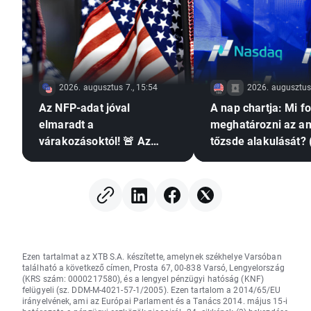
2026. augusztus 7., 15:54
2026. augusztus 
Az NFP-adat jóval
A nap chartja: Mi f
elmaradt a
meghatározni az am
várakozásoktól! 🚨 Az
tőzsde alakulását? 
EURUSD emelkedik 📈
augusztus 7.)
Ezen tartalmat az XTB S.A. készítette, amelynek székhelye Varsóban
található a következő címen, Prosta 67, 00-838 Varsó, Lengyelország
(KRS szám: 0000217580), és a lengyel pénzügyi hatóság (KNF)
felügyeli (sz. DDM-M-4021-57-1/2005). Ezen tartalom a 2014/65/EU
irányelvének, ami az Európai Parlament és a Tanács 2014. május 15-i