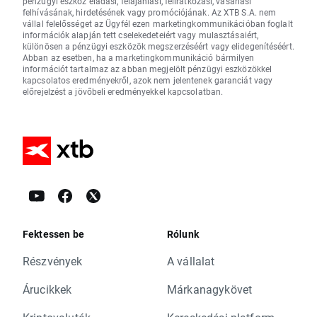
pénzügyi eszköz eladási, felajánlási, feliratkozási, vásárlási
felhívásának, hirdetésének vagy promóciójának. Az XTB S.A. nem
vállal felelősséget az Ügyfél ezen marketingkommunikációban foglalt
információk alapján tett cselekedeteiért vagy mulasztásaiért,
különösen a pénzügyi eszközök megszerzéséért vagy elidegenítéséért.
Abban az esetben, ha a marketingkommunikáció bármilyen
információt tartalmaz az abban megjelölt pénzügyi eszközökkel
kapcsolatos eredményekről, azok nem jelentenek garanciát vagy
előrejelzést a jövőbeli eredményekkel kapcsolatban.
Fektessen be
Rólunk
Részvények
A vállalat
Árucikkek
Márkanagykövet