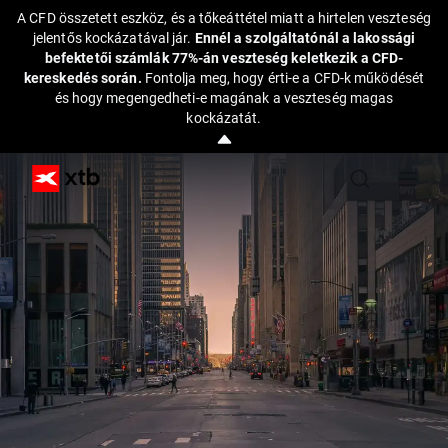
A CFD összetett eszköz, és a tőkeáttétel miatt a hirtelen veszteség
jelentős kockázatával jár.
Ennél a szolgáltatónál a lakossági
befektetői számlák 77%-án veszteség keletkezik a CFD-
kereskedés során.
Fontolja meg, hogy érti-e a CFD-k működését
és hogy megengedheti-e magának a veszteség magas
kockázatát.