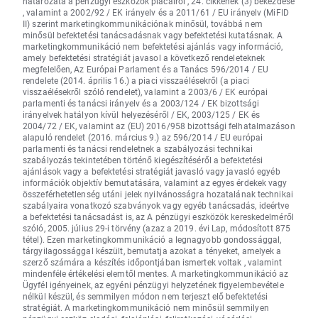
határozata a pénzügyi eszközök piacairól , 24. cikkének (3) bekezdése
, valamint a 2002/92 / EK irányelv és a 2011/61 / EU irányelv (MiFID
II) szerint marketingkommunikációnak minősül, továbbá nem
minősül befektetési tanácsadásnak vagy befektetési kutatásnak. A
marketingkommunikáció nem befektetési ajánlás vagy információ,
amely befektetési stratégiát javasol a következő rendeleteknek
megfelelően, Az Európai Parlament és a Tanács 596/2014 / EU
rendelete (2014. április 16.) a piaci visszaélésekről (a piaci
visszaélésekről szóló rendelet), valamint a 2003/6 / EK európai
parlamenti és tanácsi irányelv és a 2003/124 / EK bizottsági
irányelvek hatályon kívül helyezéséről / EK, 2003/125 / EK és
2004/72 / EK, valamint az (EU) 2016/958 bizottsági felhatalmazáson
alapuló rendelet (2016. március 9.) az 596/2014 / EU európai
parlamenti és tanácsi rendeletnek a szabályozási technikai
szabályozás tekintetében történő kiegészítéséről a befektetési
ajánlások vagy a befektetési stratégiát javasló vagy javasló egyéb
információk objektív bemutatására, valamint az egyes érdekek vagy
összeférhetetlenség utáni jelek nyilvánosságra hozatalának technikai
szabályaira vonatkozó szabványok vagy egyéb tanácsadás, ideértve
a befektetési tanácsadást is, az A pénzügyi eszközök kereskedelméről
szóló, 2005. július 29-i törvény (azaz a 2019. évi Lap, módosított 875
tétel). Ezen marketingkommunikáció a legnagyobb gondossággal,
tárgyilagossággal készült, bemutatja azokat a tényeket, amelyek a
szerző számára a készítés időpontjában ismertek voltak , valamint
mindenféle értékelési elemtől mentes. A marketingkommunikáció az
Ügyfél igényeinek, az egyéni pénzügyi helyzetének figyelembevétele
nélkül készül, és semmilyen módon nem terjeszt elő befektetési
stratégiát. A marketingkommunikáció nem minősül semmilyen