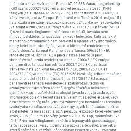
található a következő címen, Prosta 67, 00-838 Varsó, Lengyelország
(KRS szám: 0000217580), és a lengyel pénzügyi hatóság (KNF)
felügyeli (sz. DDM-M-4021-57-1/2005). Ezen tartalom a 2014/65/EU
irányelvének, ami az Európai Parlament és a Tanács 2014. május 15-i
határozata a pénzügyi eszközök piacairól , 24. cikkének (3) bekezdése
, valamint a 2002/92 / EK irányelv és a 2011/61 / EU irányelv (MiFID
II) szerint marketingkommunikációnak minősül, továbbá nem
minősül befektetési tanácsadásnak vagy befektetési kutatásnak. A
marketingkommunikáció nem befektetési ajánlás vagy információ,
amely befektetési stratégiát javasol a következő rendeleteknek
megfelelően, Az Európai Parlament és a Tanács 596/2014 / EU
rendelete (2014. április 16.) a piaci visszaélésekről (a piaci
visszaélésekről szóló rendelet), valamint a 2003/6 / EK európai
parlamenti és tanácsi irányelv és a 2003/124 / EK bizottsági
irányelvek hatályon kívül helyezéséről / EK, 2003/125 / EK és
2004/72 / EK, valamint az (EU) 2016/958 bizottsági felhatalmazáson
alapuló rendelet (2016. március 9.) az 596/2014 / EU európai
parlamenti és tanácsi rendeletnek a szabályozási technikai
szabályozás tekintetében történő kiegészítéséről a befektetési
ajánlások vagy a befektetési stratégiát javasló vagy javasló egyéb
információk objektív bemutatására, valamint az egyes érdekek vagy
összeférhetetlenség utáni jelek nyilvánosságra hozatalának technikai
szabályaira vonatkozó szabványok vagy egyéb tanácsadás, ideértve
a befektetési tanácsadást is, az A pénzügyi eszközök kereskedelméről
szóló, 2005. július 29-i törvény (azaz a 2019. évi Lap, módosított 875
tétel). Ezen marketingkommunikáció a legnagyobb gondossággal,
tárgyilagossággal készült, bemutatja azokat a tényeket, amelyek a
szerző számára a készítés időpontjában ismertek voltak , valamint