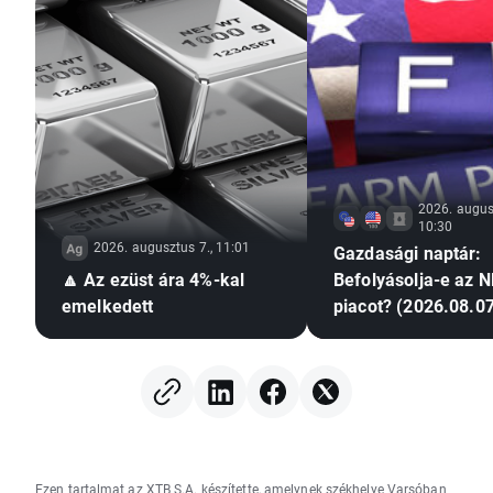
2026. augus
10:30
2026. augusztus 7., 11:01
Gazdasági naptár:
🔼 Az ezüst ára 4%-kal
Befolyásolja-e az N
emelkedett
piacot? (2026.08.07
Ezen tartalmat az XTB S.A. készítette, amelynek székhelye Varsóban