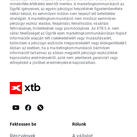
mindenféle értékelési elemtől mentes. A marketingkommunikáció az
Ügyfél igényeinek, az egyéni pénzügyi helyzetének figyelembevétele
nélkül készül, és semmilyen módon nem terjeszt elő befektetési
stratégiát. A marketingkommunikáció nem minősül semmilyen
pénzügyi eszköz eladási, felajánlási, feliratkozási, vásárlási
felhívásának, hirdetésének vagy promóciójának. Az XTB S.A. nem
vállal felelősséget az Ügyfél ezen marketingkommunikációban foglalt
információk alapján tett cselekedeteiért vagy mulasztásaiért,
különösen a pénzügyi eszközök megszerzéséért vagy elidegenítéséért.
Abban az esetben, ha a marketingkommunikáció bármilyen
információt tartalmaz az abban megjelölt pénzügyi eszközökkel
kapcsolatos eredményekről, azok nem jelentenek garanciát vagy
előrejelzést a jövőbeli eredményekkel kapcsolatban.
Fektessen be
Rólunk
Részvények
A vállalat