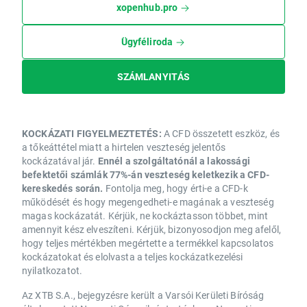
xopenhub.pro
Ügyféliroda
SZÁMLANYITÁS
KOCKÁZATI FIGYELMEZTETÉS:
A CFD összetett eszköz, és
a tőkeáttétel miatt a hirtelen veszteség jelentős
kockázatával jár.
Ennél a szolgáltatónál a lakossági
befektetői számlák 77%-án veszteség keletkezik a CFD-
kereskedés során.
Fontolja meg, hogy érti-e a CFD-k
működését és hogy megengedheti-e magának a veszteség
magas kockázatát. Kérjük, ne kockáztasson többet, mint
amennyit kész elveszíteni. Kérjük, bizonyosodjon meg afelől,
hogy teljes mértékben megértette a termékkel kapcsolatos
kockázatokat és elolvasta a teljes kockázatkezelési
nyilatkozatot.
Az XTB S.A., bejegyzésre került a Varsói Kerületi Bíróság