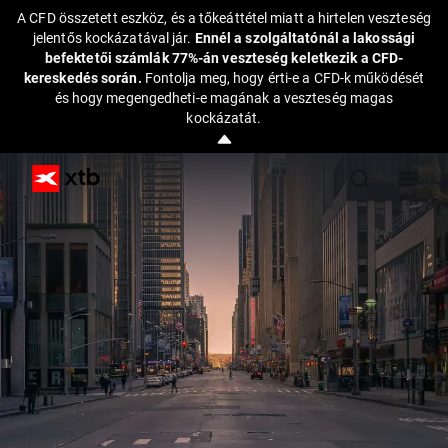
A CFD összetett eszköz, és a tőkeáttétel miatt a hirtelen veszteség
jelentős kockázatával jár.
Ennél a szolgáltatónál a lakossági
befektetői számlák 77%-án veszteség keletkezik a CFD-
kereskedés során.
Fontolja meg, hogy érti-e a CFD-k működését
és hogy megengedheti-e magának a veszteség magas
kockázatát.