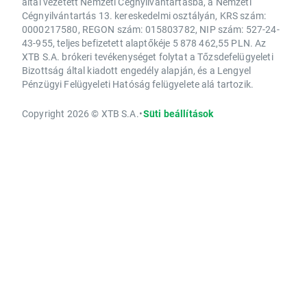
által vezetett Nemzeti Cégnyilvántartásba, a Nemzeti
Cégnyilvántartás 13. kereskedelmi osztályán, KRS szám:
0000217580, REGON szám: 015803782, NIP szám: 527-24-
43-955, teljes befizetett alaptőkéje 5 878 462,55 PLN. Az
XTB S.A. brókeri tevékenységet folytat a Tőzsdefelügyeleti
Bizottság által kiadott engedély alapján, és a Lengyel
Pénzügyi Felügyeleti Hatóság felügyelete alá tartozik.
Copyright 2026 © XTB S.A.
•
Süti beállítások