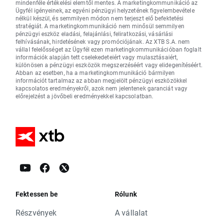
mindenféle értékelési elemtől mentes. A marketingkommunikáció az
Ügyfél igényeinek, az egyéni pénzügyi helyzetének figyelembevétele
nélkül készül, és semmilyen módon nem terjeszt elő befektetési
stratégiát. A marketingkommunikáció nem minősül semmilyen
pénzügyi eszköz eladási, felajánlási, feliratkozási, vásárlási
felhívásának, hirdetésének vagy promóciójának. Az XTB S.A. nem
vállal felelősséget az Ügyfél ezen marketingkommunikációban foglalt
információk alapján tett cselekedeteiért vagy mulasztásaiért,
különösen a pénzügyi eszközök megszerzéséért vagy elidegenítéséért.
Abban az esetben, ha a marketingkommunikáció bármilyen
információt tartalmaz az abban megjelölt pénzügyi eszközökkel
kapcsolatos eredményekről, azok nem jelentenek garanciát vagy
előrejelzést a jövőbeli eredményekkel kapcsolatban.
Fektessen be
Rólunk
Részvények
A vállalat