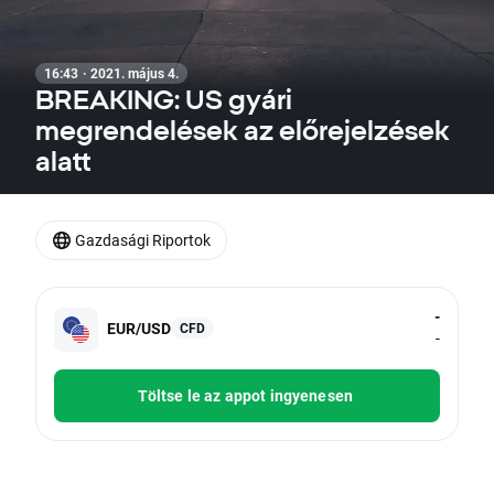
16:43 · 2021. május 4.
BREAKING: US gyári
megrendelések az előrejelzések
alatt
Gazdasági Riportok
-
EUR/USD
CFD
-
Töltse le az appot ingyenesen