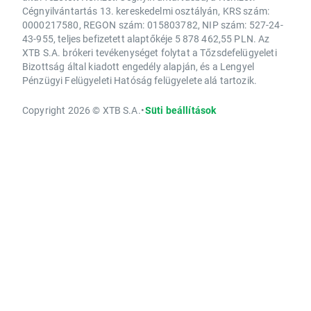
Cégnyilvántartás 13. kereskedelmi osztályán, KRS szám:
0000217580, REGON szám: 015803782, NIP szám: 527-24-
43-955, teljes befizetett alaptőkéje 5 878 462,55 PLN. Az
XTB S.A. brókeri tevékenységet folytat a Tőzsdefelügyeleti
Bizottság által kiadott engedély alapján, és a Lengyel
Pénzügyi Felügyeleti Hatóság felügyelete alá tartozik.
Copyright 2026 © XTB S.A.
•
Süti beállítások