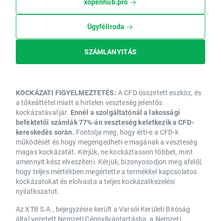
xopenhub.pro
Ügyféliroda
SZÁMLANYITÁS
KOCKÁZATI FIGYELMEZTETÉS:
A CFD összetett eszköz, és
a tőkeáttétel miatt a hirtelen veszteség jelentős
kockázatával jár.
Ennél a szolgáltatónál a lakossági
befektetői számlák 77%-án veszteség keletkezik a CFD-
kereskedés során.
Fontolja meg, hogy érti-e a CFD-k
működését és hogy megengedheti-e magának a veszteség
magas kockázatát. Kérjük, ne kockáztasson többet, mint
amennyit kész elveszíteni. Kérjük, bizonyosodjon meg afelől,
hogy teljes mértékben megértette a termékkel kapcsolatos
kockázatokat és elolvasta a teljes kockázatkezelési
nyilatkozatot.
Az XTB S.A., bejegyzésre került a Varsói Kerületi Bíróság
által vezetett Nemzeti Cégnyilvántartásba, a Nemzeti