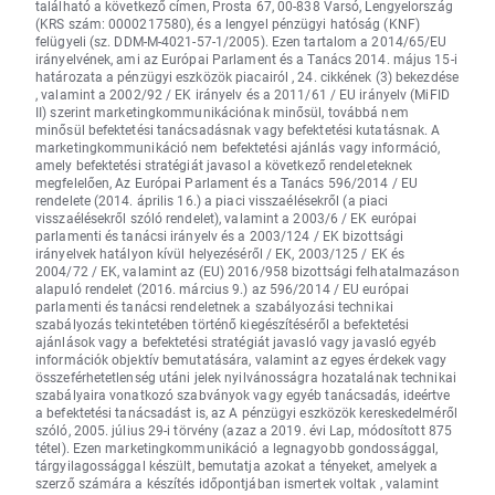
található a következő címen, Prosta 67, 00-838 Varsó, Lengyelország
(KRS szám: 0000217580), és a lengyel pénzügyi hatóság (KNF)
felügyeli (sz. DDM-M-4021-57-1/2005). Ezen tartalom a 2014/65/EU
irányelvének, ami az Európai Parlament és a Tanács 2014. május 15-i
határozata a pénzügyi eszközök piacairól , 24. cikkének (3) bekezdése
, valamint a 2002/92 / EK irányelv és a 2011/61 / EU irányelv (MiFID
II) szerint marketingkommunikációnak minősül, továbbá nem
minősül befektetési tanácsadásnak vagy befektetési kutatásnak. A
marketingkommunikáció nem befektetési ajánlás vagy információ,
amely befektetési stratégiát javasol a következő rendeleteknek
megfelelően, Az Európai Parlament és a Tanács 596/2014 / EU
rendelete (2014. április 16.) a piaci visszaélésekről (a piaci
visszaélésekről szóló rendelet), valamint a 2003/6 / EK európai
parlamenti és tanácsi irányelv és a 2003/124 / EK bizottsági
irányelvek hatályon kívül helyezéséről / EK, 2003/125 / EK és
2004/72 / EK, valamint az (EU) 2016/958 bizottsági felhatalmazáson
alapuló rendelet (2016. március 9.) az 596/2014 / EU európai
parlamenti és tanácsi rendeletnek a szabályozási technikai
szabályozás tekintetében történő kiegészítéséről a befektetési
ajánlások vagy a befektetési stratégiát javasló vagy javasló egyéb
információk objektív bemutatására, valamint az egyes érdekek vagy
összeférhetetlenség utáni jelek nyilvánosságra hozatalának technikai
szabályaira vonatkozó szabványok vagy egyéb tanácsadás, ideértve
a befektetési tanácsadást is, az A pénzügyi eszközök kereskedelméről
szóló, 2005. július 29-i törvény (azaz a 2019. évi Lap, módosított 875
tétel). Ezen marketingkommunikáció a legnagyobb gondossággal,
tárgyilagossággal készült, bemutatja azokat a tényeket, amelyek a
szerző számára a készítés időpontjában ismertek voltak , valamint