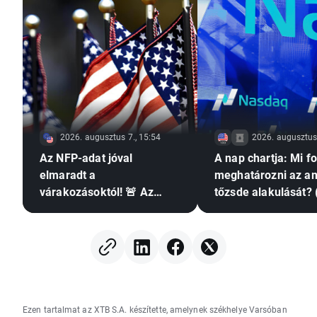
2026. augusztus 7., 15:54
2026. augusztus 
Az NFP-adat jóval
A nap chartja: Mi f
elmaradt a
meghatározni az am
várakozásoktól! 🚨 Az
tőzsde alakulását? 
EURUSD emelkedik 📈
augusztus 7.)
Ezen tartalmat az XTB S.A. készítette, amelynek székhelye Varsóban