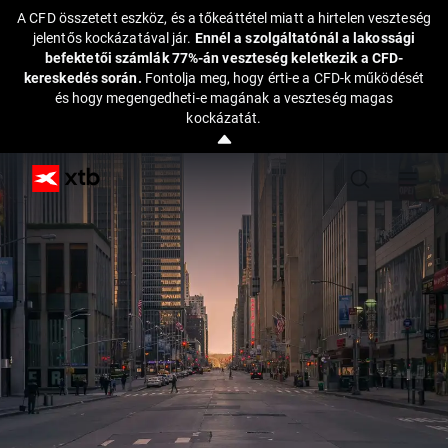
A CFD összetett eszköz, és a tőkeáttétel miatt a hirtelen veszteség
jelentős kockázatával jár.
Ennél a szolgáltatónál a lakossági
befektetői számlák 77%-án veszteség keletkezik a CFD-
kereskedés során.
Fontolja meg, hogy érti-e a CFD-k működését
és hogy megengedheti-e magának a veszteség magas
kockázatát.