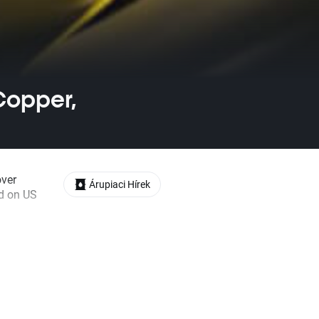
Copper,
over
Árupiaci Hírek
ed on US