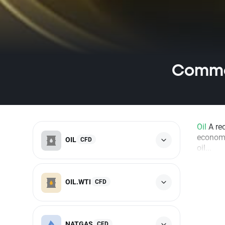
Commod
Oil
A rec
economi
OIL
CFD
oil...
OIL.WTI
CFD
NATGAS
CFD