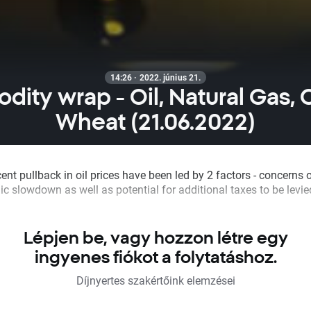
14:26 · 2022. június 21.
ity wrap - Oil, Natural Gas, 
Wheat (21.06.2022)
ent pullback in oil prices have been led by 2 factors - concerns 
c slowdown as well as potential for additional taxes to be levi
Lépjen be, vagy hozzon létre egy
ingyenes fiókot a folytatáshoz.
Díjnyertes szakértőink elemzései