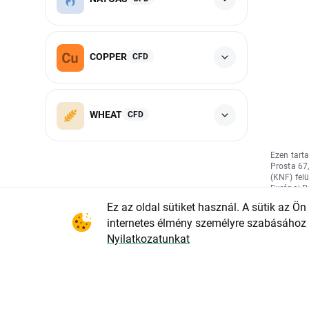
COPPER
CFD
WHEAT
CFD
Ezen tart
Prosta 67
(KNF) fel
Európai P
cikkének (
Ez az oldal sütiket használ. A sütik az Ö
marketing
befekteté
internetes élmény személyre szabásához 
befektetés
Nyilatkozatunkat
Tanács 596
szóló rend
bizottsági
(EU) 2016
európai pa
kiegészíté
informáci