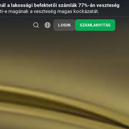
nál a lakossági befektetői számlák 77%-án veszteség
ti-e magának a veszteség magas kockázatát.
LOGIN
SZÁMLANYITÁS