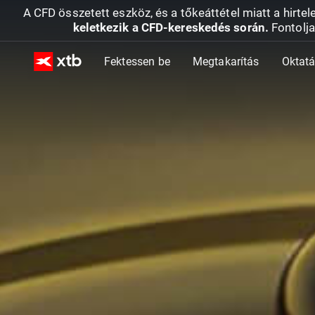
A CFD összetett eszköz, és a tőkeáttétel miatt a hirtel
keletkezik a CFD-kereskedés során.
Fontolja
Fektessen be
Megtakarítás
Oktat