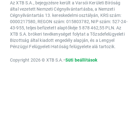
Az XTB S.A., bejegyzésre került a Varsói Kerületi Bíróság
által vezetett Nemzeti Cégnyilvántartásba, a Nemzeti
Cégnyilvántartás 13. kereskedelmi osztályán, KRS szám:
0000217580, REGON szám: 015803782, NIP szám: 527-24-
43-955, teljes befizetett alaptőkéje 5 878 462,55 PLN. Az
XTB S.A. brókeri tevékenységet folytat a Tőzsdefelügyeleti
Bizottság által kiadott engedély alapján, és a Lengyel
Pénzügyi Felügyeleti Hatóság felügyelete alá tartozik.
Copyright 2026 © XTB S.A.
•
Süti beállítások