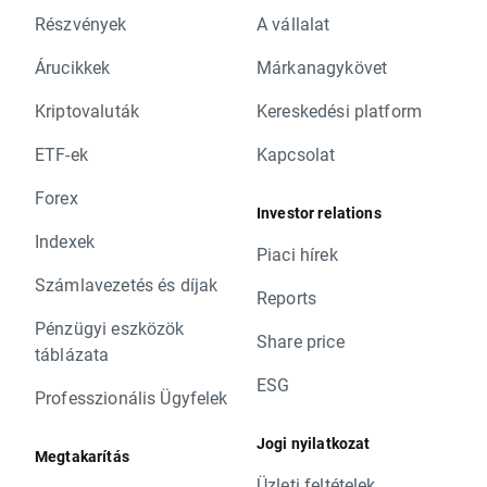
Részvények
A vállalat
Árucikkek
Márkanagykövet
Kriptovaluták
Kereskedési platform
ETF-ek
Kapcsolat
Forex
Investor relations
Indexek
Piaci hírek
Számlavezetés és díjak
Reports
Pénzügyi eszközök
Share price
táblázata
ESG
Professzionális Ügyfelek
Jogi nyilatkozat
Megtakarítás
Üzleti feltételek