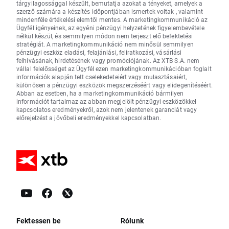
tárgyilagossággal készült, bemutatja azokat a tényeket, amelyek a
szerző számára a készítés időpontjában ismertek voltak , valamint
mindenféle értékelési elemtől mentes. A marketingkommunikáció az
Ügyfél igényeinek, az egyéni pénzügyi helyzetének figyelembevétele
nélkül készül, és semmilyen módon nem terjeszt elő befektetési
stratégiát. A marketingkommunikáció nem minősül semmilyen
pénzügyi eszköz eladási, felajánlási, feliratkozási, vásárlási
felhívásának, hirdetésének vagy promóciójának. Az XTB S.A. nem
vállal felelősséget az Ügyfél ezen marketingkommunikációban foglalt
információk alapján tett cselekedeteiért vagy mulasztásaiért,
különösen a pénzügyi eszközök megszerzéséért vagy elidegenítéséért.
Abban az esetben, ha a marketingkommunikáció bármilyen
információt tartalmaz az abban megjelölt pénzügyi eszközökkel
kapcsolatos eredményekről, azok nem jelentenek garanciát vagy
előrejelzést a jövőbeli eredményekkel kapcsolatban.
Fektessen be
Rólunk