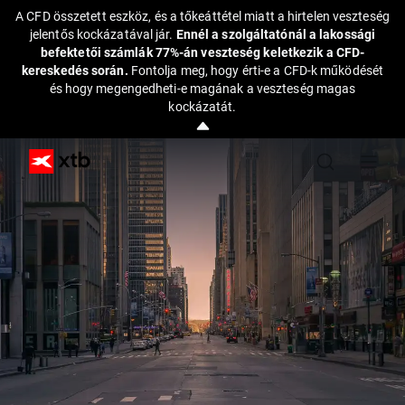
A CFD összetett eszköz, és a tőkeáttétel miatt a hirtelen veszteség
jelentős kockázatával jár.
Ennél a szolgáltatónál a lakossági
befektetői számlák 77%-án veszteség keletkezik a CFD-
kereskedés során.
Fontolja meg, hogy érti-e a CFD-k működését
és hogy megengedheti-e magának a veszteség magas
kockázatát.