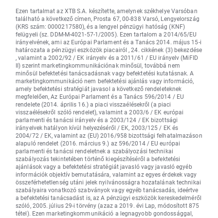
Ezen tartalmat az XTB S.A. készítette, amelynek székhelye Varsóban
található a következő címen, Prosta 67, 00-838 Varsó, Lengyelország
(KRS szám: 0000217580), és a lengyel pénzügyi hatóság (KNF)
felügyeli (sz. DDM-M-4021-57-1/2005). Ezen tartalom a 2014/65/EU
irányelvének, ami az Európai Parlament és a Tanács 2014. május 15-i
határozata a pénzügyi eszközök piacairól , 24. cikkének (3) bekezdése
, valamint a 2002/92 / EK irányelv és a 2011/61 / EU irányelv (MiFID
II) szerint marketingkommunikációnak minősül, továbbá nem
minősül befektetési tanácsadásnak vagy befektetési kutatásnak. A
marketingkommunikáció nem befektetési ajánlás vagy információ,
amely befektetési stratégiát javasol a következő rendeleteknek
megfelelően, Az Európai Parlament és a Tanács 596/2014 / EU
rendelete (2014. április 16.) a piaci visszaélésekről (a piaci
visszaélésekről szóló rendelet), valamint a 2003/6 / EK európai
parlamenti és tanácsi irányelv és a 2003/124 / EK bizottsági
irányelvek hatályon kívül helyezéséről / EK, 2003/125 / EK és
2004/72 / EK, valamint az (EU) 2016/958 bizottsági felhatalmazáson
alapuló rendelet (2016. március 9.) az 596/2014 / EU európai
parlamenti és tanácsi rendeletnek a szabályozási technikai
szabályozás tekintetében történő kiegészítéséről a befektetési
ajánlások vagy a befektetési stratégiát javasló vagy javasló egyéb
információk objektív bemutatására, valamint az egyes érdekek vagy
összeférhetetlenség utáni jelek nyilvánosságra hozatalának technikai
szabályaira vonatkozó szabványok vagy egyéb tanácsadás, ideértve
a befektetési tanácsadást is, az A pénzügyi eszközök kereskedelméről
szóló, 2005. július 29-i törvény (azaz a 2019. évi Lap, módosított 875
tétel). Ezen marketingkommunikáció a legnagyobb gondossággal,