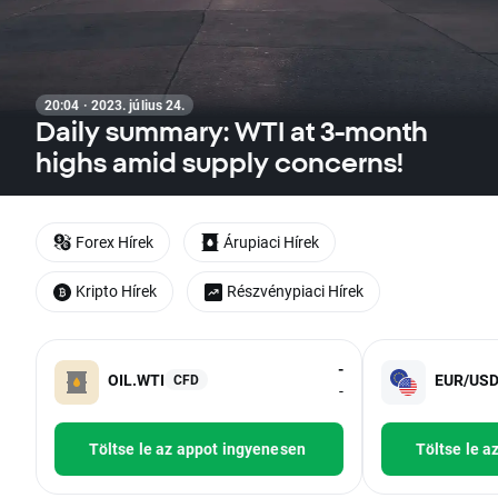
20:04 · 2023. július 24.
Daily summary: WTI at 3-month
highs amid supply concerns!
Forex Hírek
Árupiaci Hírek
Kripto Hírek
Részvénypiaci Hírek
-
OIL.WTI
EUR/US
CFD
-
Töltse le az appot ingyenesen
Töltse le a