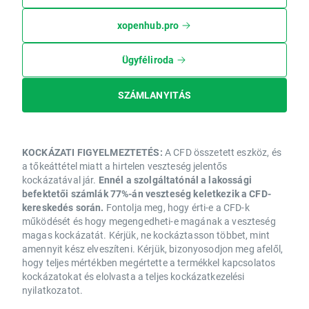
xopenhub.pro
Ügyféliroda
SZÁMLANYITÁS
KOCKÁZATI FIGYELMEZTETÉS:
A CFD összetett eszköz, és
a tőkeáttétel miatt a hirtelen veszteség jelentős
kockázatával jár.
Ennél a szolgáltatónál a lakossági
befektetői számlák 77%-án veszteség keletkezik a CFD-
kereskedés során.
Fontolja meg, hogy érti-e a CFD-k
működését és hogy megengedheti-e magának a veszteség
magas kockázatát. Kérjük, ne kockáztasson többet, mint
amennyit kész elveszíteni. Kérjük, bizonyosodjon meg afelől,
hogy teljes mértékben megértette a termékkel kapcsolatos
kockázatokat és elolvasta a teljes kockázatkezelési
nyilatkozatot.