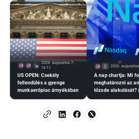
2026. augusztus 7.,
2026. augusztus 
16:11
US OPEN: Csekély
A nap chartja: Mi f
fellendülés a gyenge
meghatározni az am
munkaerőpiac árnyékában
tőzsde alakulását? 
augusztus 7.)