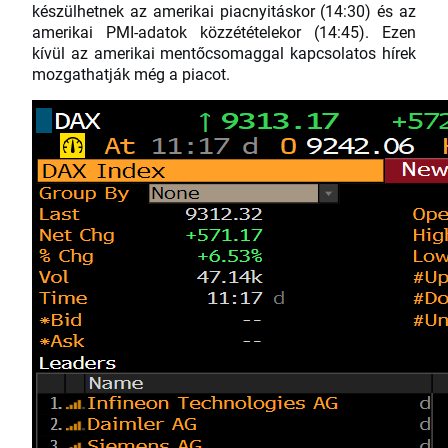
készülhetnek az amerikai piacnyitáskor (14:30) és az
amerikai PMI-adatok közzétételekor (14:45). Ezen
kívül az amerikai mentőcsomaggal kapcsolatos hírek
mozgathatják még a piacot.