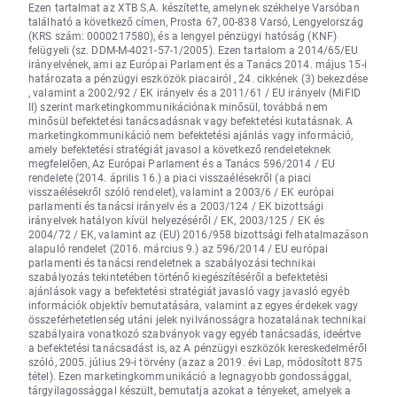
Ezen tartalmat az XTB S.A. készítette, amelynek székhelye Varsóban
található a következő címen, Prosta 67, 00-838 Varsó, Lengyelország
(KRS szám: 0000217580), és a lengyel pénzügyi hatóság (KNF)
felügyeli (sz. DDM-M-4021-57-1/2005). Ezen tartalom a 2014/65/EU
irányelvének, ami az Európai Parlament és a Tanács 2014. május 15-i
határozata a pénzügyi eszközök piacairól , 24. cikkének (3) bekezdése
, valamint a 2002/92 / EK irányelv és a 2011/61 / EU irányelv (MiFID
II) szerint marketingkommunikációnak minősül, továbbá nem
minősül befektetési tanácsadásnak vagy befektetési kutatásnak. A
marketingkommunikáció nem befektetési ajánlás vagy információ,
amely befektetési stratégiát javasol a következő rendeleteknek
megfelelően, Az Európai Parlament és a Tanács 596/2014 / EU
rendelete (2014. április 16.) a piaci visszaélésekről (a piaci
visszaélésekről szóló rendelet), valamint a 2003/6 / EK európai
parlamenti és tanácsi irányelv és a 2003/124 / EK bizottsági
irányelvek hatályon kívül helyezéséről / EK, 2003/125 / EK és
2004/72 / EK, valamint az (EU) 2016/958 bizottsági felhatalmazáson
alapuló rendelet (2016. március 9.) az 596/2014 / EU európai
parlamenti és tanácsi rendeletnek a szabályozási technikai
szabályozás tekintetében történő kiegészítéséről a befektetési
ajánlások vagy a befektetési stratégiát javasló vagy javasló egyéb
információk objektív bemutatására, valamint az egyes érdekek vagy
összeférhetetlenség utáni jelek nyilvánosságra hozatalának technikai
szabályaira vonatkozó szabványok vagy egyéb tanácsadás, ideértve
a befektetési tanácsadást is, az A pénzügyi eszközök kereskedelméről
szóló, 2005. július 29-i törvény (azaz a 2019. évi Lap, módosított 875
tétel). Ezen marketingkommunikáció a legnagyobb gondossággal,
tárgyilagossággal készült, bemutatja azokat a tényeket, amelyek a