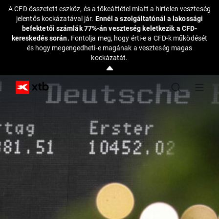
A CFD összetett eszköz, és a tőkeáttétel miatt a hirtelen veszteség
jelentős kockázatával jár.
Ennél a szolgáltatónál a lakossági
befektetői számlák 77%-án veszteség keletkezik a CFD-
kereskedés során.
Fontolja meg, hogy érti-e a CFD-k működését
és hogy megengedheti-e magának a veszteség magas
kockázatát.