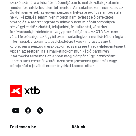
szerző számára a készítés időpontjában ismertek voltak , valamint
mindenféle értékelési elemtől mentes. A marketingkommunikáció az
Ügyfél igényeinek, az egyéni pénzügyi helyzetének figyelembevétele
nélkül készül, és semmilyen módon nem terjeszt elő befektetési
stratégiát. A marketingkommunikáció nem minősül semmilyen
pénzügyi eszköz eladási, felajánlási, feliratkozási, vásárlási
felhívásának, hirdetésének vagy promóciójának. Az XTB S.A. nem
vállal felelősséget az Ügyfél ezen marketingkommunikációban foglalt
információk alapján tett cselekedeteiért vagy mulasztásaiért,
különösen a pénzügyi eszközök megszerzéséért vagy elidegenítéséért.
Abban az esetben, ha a marketingkommunikáció bármilyen
információt tartalmaz az abban megjelölt pénzügyi eszközökkel
kapcsolatos eredményekről, azok nem jelentenek garanciát vagy
előrejelzést a jövőbeli eredményekkel kapcsolatban.
Fektessen be
Rólunk