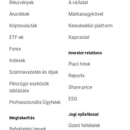
Részvények
A vállalat
Árucikkek
Márkanagykövet
Kriptovaluták
Kereskedési platform
ETF-ek
Kapcsolat
Forex
Investor relations
Indexek
Piaci hírek
Számlavezetés és díjak
Reports
Pénzügyi eszközök
Share price
táblázata
ESG
Professzionális Ügyfelek
Jogi nyilatkozat
Megtakarítás
Üzleti feltételek
Befektetési tervek