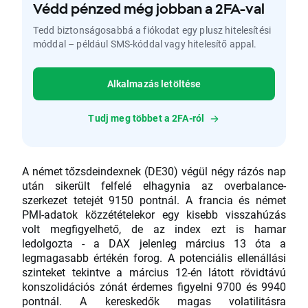
Védd pénzed még jobban a 2FA-val
Tedd biztonságosabbá a fiókodat egy plusz hitelesítési
móddal – például SMS-kóddal vagy hitelesítő appal.
Alkalmazás letöltése
Tudj meg többet a 2FA-ról
A német tőzsdeindexnek (DE30) végül négy rázós nap
után sikerült felfelé elhagynia az overbalance-
szerkezet tetejét 9150 pontnál. A francia és német
PMI-adatok közzétételekor egy kisebb visszahúzás
volt megfigyelhető, de az index ezt is hamar
ledolgozta - a DAX jelenleg március 13 óta a
legmagasabb értékén forog. A potenciális ellenállási
szinteket tekintve a március 12-én látott rövidtávú
konszolidációs zónát érdemes figyelni 9700 és 9940
pontnál. A kereskedők magas volatilitásra