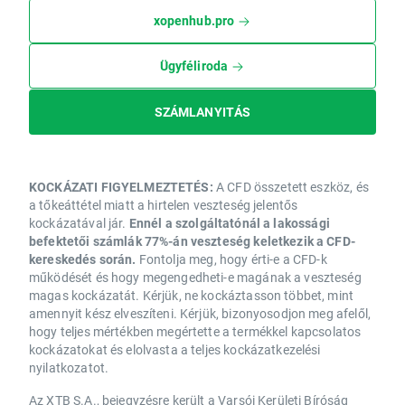
xopenhub.pro
Ügyféliroda
SZÁMLANYITÁS
KOCKÁZATI FIGYELMEZTETÉS:
A CFD összetett eszköz, és
a tőkeáttétel miatt a hirtelen veszteség jelentős
kockázatával jár.
Ennél a szolgáltatónál a lakossági
befektetői számlák 77%-án veszteség keletkezik a CFD-
kereskedés során.
Fontolja meg, hogy érti-e a CFD-k
működését és hogy megengedheti-e magának a veszteség
magas kockázatát. Kérjük, ne kockáztasson többet, mint
amennyit kész elveszíteni. Kérjük, bizonyosodjon meg afelől,
hogy teljes mértékben megértette a termékkel kapcsolatos
kockázatokat és elolvasta a teljes kockázatkezelési
nyilatkozatot.
Az XTB S.A., bejegyzésre került a Varsói Kerületi Bíróság