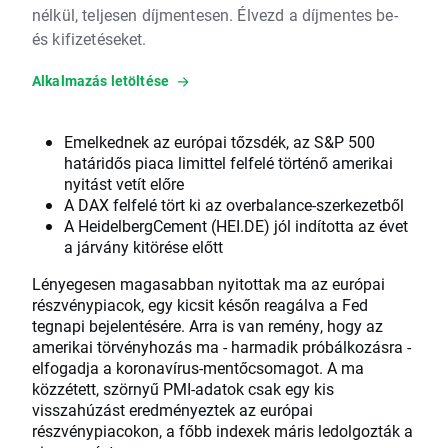
nélkül, teljesen díjmentesen. Élvezd a díjmentes be-
és kifizetéseket.
Alkalmazás letöltése
Emelkednek az európai tőzsdék, az S&P 500
határidős piaca limittel felfelé történő amerikai
nyitást vetít előre
A DAX felfelé tört ki az overbalance-szerkezetből
A HeidelbergCement (HEI.DE) jól indította az évet
a járvány kitörése előtt
Lényegesen magasabban nyitottak ma az európai
részvénypiacok, egy kicsit későn reagálva a Fed
tegnapi bejelentésére. Arra is van remény, hogy az
amerikai törvényhozás ma - harmadik próbálkozásra -
elfogadja a koronavírus-mentőcsomagot. A ma
közzétett, szörnyű PMI-adatok csak egy kis
visszahúzást eredményeztek az európai
részvénypiacokon, a főbb indexek máris ledolgozták a