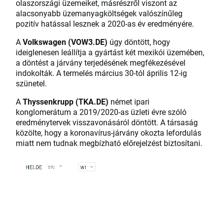
olaszországi üzemeiket, másrészről viszont az
alacsonyabb üzemanyagköltségek valószínűleg
pozitív hatással lesznek a 2020-as év eredményére.
A
Volkswagen (VOW3.DE)
úgy döntött, hogy
ideiglenesen leállítja a gyártást két mexikói üzemében,
a döntést a járvány terjedésének megfékezésével
indokolták. A termelés március 30-tól április 12-ig
szünetel.
A
Thyssenkrupp (TKA.DE)
német ipari
konglomerátum a 2019/2020-as üzleti évre szóló
eredménytervek visszavonásáról döntött. A társaság
közölte, hogy a koronavírus-járvány okozta lefordulás
miatt nem tudnak megbízható előrejelzést biztosítani.