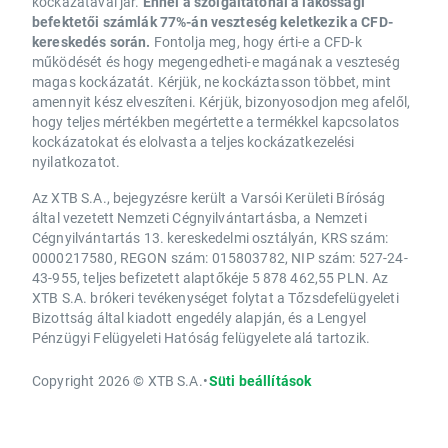
kockázatával jár.
Ennél a szolgáltatónál a lakossági
befektetői számlák 77%-án veszteség keletkezik a CFD-
kereskedés során.
Fontolja meg, hogy érti-e a CFD-k
működését és hogy megengedheti-e magának a veszteség
magas kockázatát. Kérjük, ne kockáztasson többet, mint
amennyit kész elveszíteni. Kérjük, bizonyosodjon meg afelől,
hogy teljes mértékben megértette a termékkel kapcsolatos
kockázatokat és elolvasta a teljes kockázatkezelési
nyilatkozatot.
Az XTB S.A., bejegyzésre került a Varsói Kerületi Bíróság
által vezetett Nemzeti Cégnyilvántartásba, a Nemzeti
Cégnyilvántartás 13. kereskedelmi osztályán, KRS szám:
0000217580, REGON szám: 015803782, NIP szám: 527-24-
43-955, teljes befizetett alaptőkéje 5 878 462,55 PLN. Az
XTB S.A. brókeri tevékenységet folytat a Tőzsdefelügyeleti
Bizottság által kiadott engedély alapján, és a Lengyel
Pénzügyi Felügyeleti Hatóság felügyelete alá tartozik.
Copyright 2026 © XTB S.A.
•
Süti beállítások