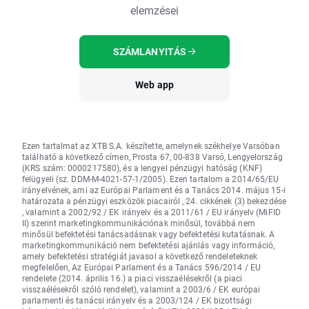
elemzései
SZÁMLANYITÁS
Web app
Ezen tartalmat az XTB S.A. készítette, amelynek székhelye Varsóban
található a következő címen, Prosta 67, 00-838 Varsó, Lengyelország
(KRS szám: 0000217580), és a lengyel pénzügyi hatóság (KNF)
felügyeli (sz. DDM-M-4021-57-1/2005). Ezen tartalom a 2014/65/EU
irányelvének, ami az Európai Parlament és a Tanács 2014. május 15-i
határozata a pénzügyi eszközök piacairól , 24. cikkének (3) bekezdése
, valamint a 2002/92 / EK irányelv és a 2011/61 / EU irányelv (MiFID
II) szerint marketingkommunikációnak minősül, továbbá nem
minősül befektetési tanácsadásnak vagy befektetési kutatásnak. A
marketingkommunikáció nem befektetési ajánlás vagy információ,
amely befektetési stratégiát javasol a következő rendeleteknek
megfelelően, Az Európai Parlament és a Tanács 596/2014 / EU
rendelete (2014. április 16.) a piaci visszaélésekről (a piaci
visszaélésekről szóló rendelet), valamint a 2003/6 / EK európai
parlamenti és tanácsi irányelv és a 2003/124 / EK bizottsági