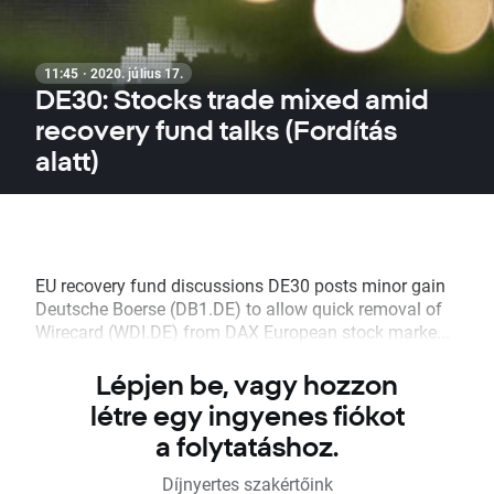
11:45 · 2020. július 17.
DE30: Stocks trade mixed amid
recovery fund talks (Fordítás
alatt)
EU recovery fund discussions DE30 posts minor gain
Deutsche Boerse (DB1.DE) to allow quick removal of
Wirecard (WDI.DE) from DAX European stock marke...
Lépjen be, vagy hozzon
létre egy ingyenes fiókot
a folytatáshoz.
Díjnyertes szakértőink