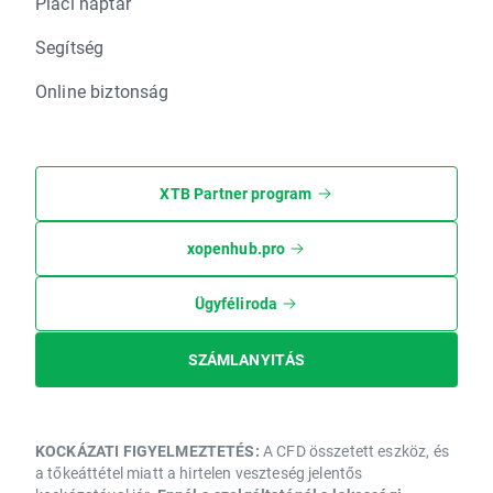
Piaci naptár
Segítség
Online biztonság
XTB Partner program
xopenhub.pro
Ügyféliroda
SZÁMLANYITÁS
KOCKÁZATI FIGYELMEZTETÉS:
A CFD összetett eszköz, és
a tőkeáttétel miatt a hirtelen veszteség jelentős