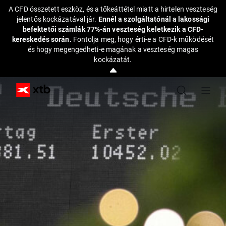
A CFD összetett eszköz, és a tőkeáttétel miatt a hirtelen veszteség
jelentős kockázatával jár.
Ennél a szolgáltatónál a lakossági
befektetői számlák 77%-án veszteség keletkezik a CFD-
kereskedés során.
Fontolja meg, hogy érti-e a CFD-k működését
és hogy megengedheti-e magának a veszteség magas
kockázatát.