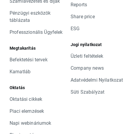
Számlavezetés és díjak
Reports
Pénzügyi eszközök
Share price
táblázata
ESG
Professzionális Ügyfelek
Jogi nyilatkozat
Megtakarítás
Üzleti feltételek
Befektetési tervek
Company news
Kamatláb
Adatvédelmi Nyilatkozat
Oktatás
Süti Szabályzat
Oktatási cikkek
Piaci elemzések
Napi webináriumok