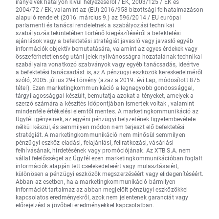
irányelvek hatályon kívül helyezéséről / EK, 2003/125 / EK és
2004/72 / EK, valamint az (EU) 2016/958 bizottsági felhatalmazáson
alapuló rendelet (2016. március 9.) az 596/2014 / EU európai
parlamenti és tanácsi rendeletnek a szabályozási technikai
szabályozás tekintetében történő kiegészítéséről a befektetési
ajánlások vagy a befektetési stratégiát javasló vagy javasló egyéb
információk objektív bemutatására, valamint az egyes érdekek vagy
összeférhetetlenség utáni jelek nyilvánosságra hozatalának technikai
szabályaira vonatkozó szabványok vagy egyéb tanácsadás, ideértve
a befektetési tanácsadást is, az A pénzügyi eszközök kereskedelméről
szóló, 2005. július 29-i törvény (azaz a 2019. évi Lap, módosított 875
tétel). Ezen marketingkommunikáció a legnagyobb gondossággal,
tárgyilagossággal készült, bemutatja azokat a tényeket, amelyek a
szerző számára a készítés időpontjában ismertek voltak , valamint
mindenféle értékelési elemtől mentes. A marketingkommunikáció az
Ügyfél igényeinek, az egyéni pénzügyi helyzetének figyelembevétele
nélkül készül, és semmilyen módon nem terjeszt elő befektetési
stratégiát. A marketingkommunikáció nem minősül semmilyen
pénzügyi eszköz eladási, felajánlási, feliratkozási, vásárlási
felhívásának, hirdetésének vagy promóciójának. Az XTB S.A. nem
vállal felelősséget az Ügyfél ezen marketingkommunikációban foglalt
információk alapján tett cselekedeteiért vagy mulasztásaiért,
különösen a pénzügyi eszközök megszerzéséért vagy elidegenítéséért.
Abban az esetben, ha a marketingkommunikáció bármilyen
információt tartalmaz az abban megjelölt pénzügyi eszközökkel
kapcsolatos eredményekről, azok nem jelentenek garanciát vagy
előrejelzést a jövőbeli eredményekkel kapcsolatban.