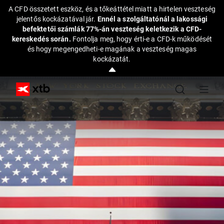
A CFD összetett eszköz, és a tőkeáttétel miatt a hirtelen veszteség
jelentős kockázatával jár.
Ennél a szolgáltatónál a lakossági
befektetői számlák 77%-án veszteség keletkezik a CFD-
kereskedés során.
Fontolja meg, hogy érti-e a CFD-k működését
és hogy megengedheti-e magának a veszteség magas
kockázatát.