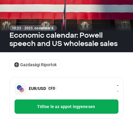
10:23 · 2023. november 8.
Economic calendar: Powell
speech and US wholesale sales
Gazdasági Riportok
-
EUR/USD
CFD
-
Töltse le az appot ingyenesen