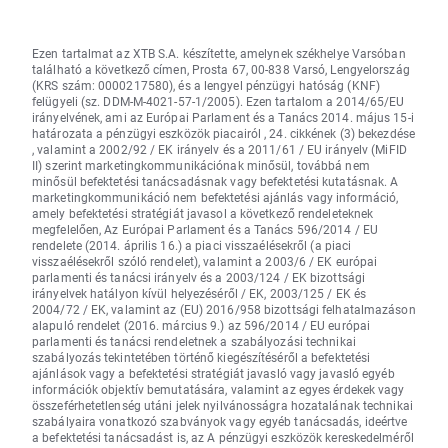
Ezen tartalmat az XTB S.A. készítette, amelynek székhelye Varsóban
található a következő címen, Prosta 67, 00-838 Varsó, Lengyelország
(KRS szám: 0000217580), és a lengyel pénzügyi hatóság (KNF)
felügyeli (sz. DDM-M-4021-57-1/2005). Ezen tartalom a 2014/65/EU
irányelvének, ami az Európai Parlament és a Tanács 2014. május 15-i
határozata a pénzügyi eszközök piacairól , 24. cikkének (3) bekezdése
, valamint a 2002/92 / EK irányelv és a 2011/61 / EU irányelv (MiFID
II) szerint marketingkommunikációnak minősül, továbbá nem
minősül befektetési tanácsadásnak vagy befektetési kutatásnak. A
marketingkommunikáció nem befektetési ajánlás vagy információ,
amely befektetési stratégiát javasol a következő rendeleteknek
megfelelően, Az Európai Parlament és a Tanács 596/2014 / EU
rendelete (2014. április 16.) a piaci visszaélésekről (a piaci
visszaélésekről szóló rendelet), valamint a 2003/6 / EK európai
parlamenti és tanácsi irányelv és a 2003/124 / EK bizottsági
irányelvek hatályon kívül helyezéséről / EK, 2003/125 / EK és
2004/72 / EK, valamint az (EU) 2016/958 bizottsági felhatalmazáson
alapuló rendelet (2016. március 9.) az 596/2014 / EU európai
parlamenti és tanácsi rendeletnek a szabályozási technikai
szabályozás tekintetében történő kiegészítéséről a befektetési
ajánlások vagy a befektetési stratégiát javasló vagy javasló egyéb
információk objektív bemutatására, valamint az egyes érdekek vagy
összeférhetetlenség utáni jelek nyilvánosságra hozatalának technikai
szabályaira vonatkozó szabványok vagy egyéb tanácsadás, ideértve
a befektetési tanácsadást is, az A pénzügyi eszközök kereskedelméről