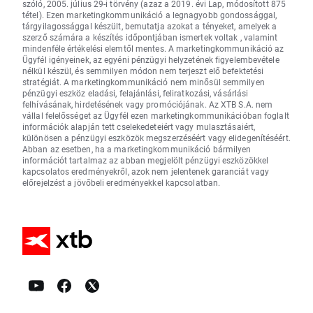
szóló, 2005. július 29-i törvény (azaz a 2019. évi Lap, módosított 875
tétel). Ezen marketingkommunikáció a legnagyobb gondossággal,
tárgyilagossággal készült, bemutatja azokat a tényeket, amelyek a
szerző számára a készítés időpontjában ismertek voltak , valamint
mindenféle értékelési elemtől mentes. A marketingkommunikáció az
Ügyfél igényeinek, az egyéni pénzügyi helyzetének figyelembevétele
nélkül készül, és semmilyen módon nem terjeszt elő befektetési
stratégiát. A marketingkommunikáció nem minősül semmilyen
pénzügyi eszköz eladási, felajánlási, feliratkozási, vásárlási
felhívásának, hirdetésének vagy promóciójának. Az XTB S.A. nem
vállal felelősséget az Ügyfél ezen marketingkommunikációban foglalt
információk alapján tett cselekedeteiért vagy mulasztásaiért,
különösen a pénzügyi eszközök megszerzéséért vagy elidegenítéséért.
Abban az esetben, ha a marketingkommunikáció bármilyen
információt tartalmaz az abban megjelölt pénzügyi eszközökkel
kapcsolatos eredményekről, azok nem jelentenek garanciát vagy
előrejelzést a jövőbeli eredményekkel kapcsolatban.