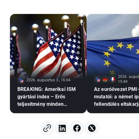
2026. augus
2026. augusztus 3., 16:04
15:49
BREAKING: Amerikai ISM
Az euróövezet PMI
gyártási index – Erős
mutatói: a német ip
teljesítmény minden
fellendülés eltakarj
területen
általános stagnálás