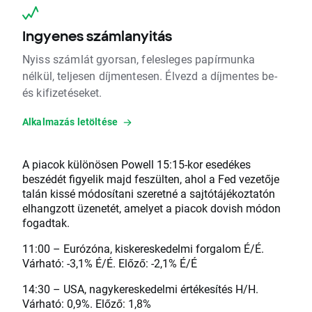
Ingyenes számlanyitás
Nyiss számlát gyorsan, felesleges papírmunka
nélkül, teljesen díjmentesen. Élvezd a díjmentes be-
és kifizetéseket.
Alkalmazás letöltése
A piacok különösen Powell 15:15-kor esedékes
beszédét figyelik majd feszülten, ahol a Fed vezetője
talán kissé módosítani szeretné a sajtótájékoztatón
elhangzott üzenetét, amelyet a piacok dovish módon
fogadtak.
11:00 – Eurózóna, kiskereskedelmi forgalom É/É.
Várható: -3,1% É/É. Előző: -2,1% É/É
14:30 – USA, nagykereskedelmi értékesítés H/H.
Várható: 0,9%. Előző: 1,8%