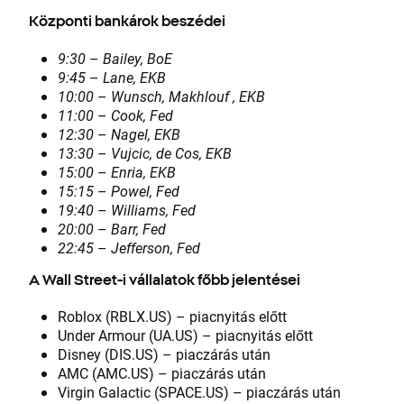
Központi bankárok beszédei
9:30
–
Bailey, BoE
9:45
–
Lane, EKB
10:00
–
Wunsch, Makhlouf , EKB
11:00
–
Cook, Fed
12:30
–
Nagel, EKB
13:30
–
Vujcic, de Cos, EKB
15:00
–
Enria, EKB
15:15
–
Powel, Fed
19:40
–
Williams, Fed
20:00
–
Barr, Fed
22:45
–
Jefferson, Fed
A Wall Street-i vállalatok főbb jelentései
Roblox (RBLX.US) – piacnyitás előtt
Under Armour (UA.US) – piacnyitás előtt
Disney (DIS.US) – piaczárás után
AMC (AMC.US) – piaczárás után
Virgin Galactic (SPACE.US) – piaczárás után