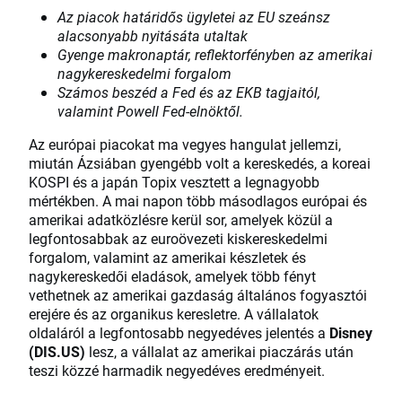
Az piacok határidős ügyletei az EU szeánsz
alacsonyabb nyitásáta utaltak
Gyenge makronaptár, reflektorfényben az amerikai
nagykereskedelmi forgalom
Számos beszéd a Fed és az EKB tagjaitól,
valamint Powell Fed-elnöktől.
Az európai piacokat ma vegyes hangulat jellemzi,
miután Ázsiában gyengébb volt a kereskedés, a koreai
KOSPI és a japán Topix vesztett a legnagyobb
mértékben. A mai napon több másodlagos európai és
amerikai adatközlésre kerül sor, amelyek közül a
legfontosabbak az euroövezeti kiskereskedelmi
forgalom, valamint az amerikai készletek és
nagykereskedői eladások, amelyek több fényt
vethetnek az amerikai gazdaság általános fogyasztói
erejére és az organikus keresletre. A vállalatok
oldaláról a legfontosabb negyedéves jelentés a
Disney
(DIS.US)
lesz, a vállalat az amerikai piaczárás után
teszi közzé harmadik negyedéves eredményeit.