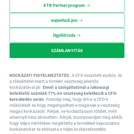
XTB Partner program
xopenhub.pro
Ügyféliroda
SZÁMLANYITÁS
KOCKÁZATI FIGYELMEZTETÉS:
A CFD összetett eszköz, és
a tőkeáttétel miatt a hirtelen veszteség jelentős
kockázatával jár.
Ennél a szolgáltatónál a lakossági
befektetői számlák 77%-án veszteség keletkezik a CFD-
kereskedés során.
Fontolja meg, hogy érti-e a CFD-k
működését és hogy megengedheti-e magának a veszteség
magas kockázatát. Kérjük, ne kockáztasson többet, mint
amennyit kész elveszíteni. Kérjük, bizonyosodjon meg afelől,
hogy teljes mértékben megértette a termékkel kapcsolatos
kockázatokat és elolvasta a teljes kockázatkezelési