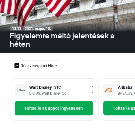
13:13 · 2021. május 10.
Figyelemre méltó jelentések a
héten
Részvénypiaci Hírek
-
Walt Disney
Alibaba
STC
-
DIS.US, Walt Disney Co
BABA.US, 
Töltse le az appot ingyenesen
Töltse le a