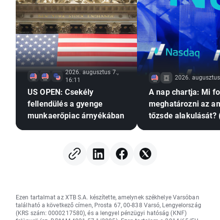
2026. augusztus 7.,
2026. augusztus 
16:11
US OPEN: Csekély
A nap chartja: Mi f
fellendülés a gyenge
meghatározni az am
munkaerőpiac árnyékában
tőzsde alakulását? 
augusztus 7.)
Ezen tartalmat az XTB S.A. készítette, amelynek székhelye Varsóban
található a következő címen, Prosta 67, 00-838 Varsó, Lengyelország
(KRS szám: 0000217580), és a lengyel pénzügyi hatóság (KNF)