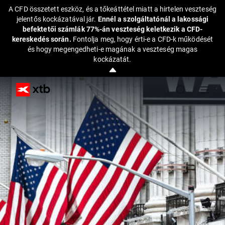
A CFD összetett eszköz, és a tőkeáttétel miatt a hirtelen veszteség
jelentős kockázatával jár.
Ennél a szolgáltatónál a lakossági
befektetői számlák 77%-án veszteség keletkezik a CFD-
kereskedés során.
Fontolja meg, hogy érti-e a CFD-k működését
és hogy megengedheti-e magának a veszteség magas
kockázatát.