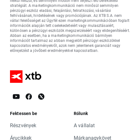
nélkül készül, és semmilyen módon nem terjeszt elő befektetési
stratégiát. A marketingkommunikáció nem minősül semmilyen
pénzügyi eszköz eladási, felajánlási, feliratkozási, vásárlási
felhívásának, hirdetésének vagy promóciójának. Az XTB S.A. nem
vállal felelősséget az Ügyfél ezen marketingkommunikációban foglalt
információk alapján tett cselekedeteiért vagy mulasztásaiért,
különösen a pénzügyi eszközök megszerzéséért vagy elidegenítéséért.
Abban az esetben, ha a marketingkommunikáció bármilyen
információt tartalmaz az abban megjelölt pénzügyi eszközökkel
kapcsolatos eredményekről, azok nem jelentenek garanciát vagy
előrejelzést a jövőbeli eredményekkel kapcsolatban.
Fektessen be
Rólunk
Részvények
A vállalat
Árucikkek
Márkanagykövet