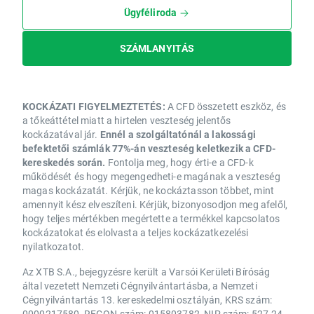
Ügyféliroda
SZÁMLANYITÁS
KOCKÁZATI FIGYELMEZTETÉS:
A CFD összetett eszköz, és
a tőkeáttétel miatt a hirtelen veszteség jelentős
kockázatával jár.
Ennél a szolgáltatónál a lakossági
befektetői számlák 77%-án veszteség keletkezik a CFD-
kereskedés során.
Fontolja meg, hogy érti-e a CFD-k
működését és hogy megengedheti-e magának a veszteség
magas kockázatát. Kérjük, ne kockáztasson többet, mint
amennyit kész elveszíteni. Kérjük, bizonyosodjon meg afelől,
hogy teljes mértékben megértette a termékkel kapcsolatos
kockázatokat és elolvasta a teljes kockázatkezelési
nyilatkozatot.
Az XTB S.A., bejegyzésre került a Varsói Kerületi Bíróság
által vezetett Nemzeti Cégnyilvántartásba, a Nemzeti
Cégnyilvántartás 13. kereskedelmi osztályán, KRS szám:
0000217580, REGON szám: 015803782, NIP szám: 527-24-