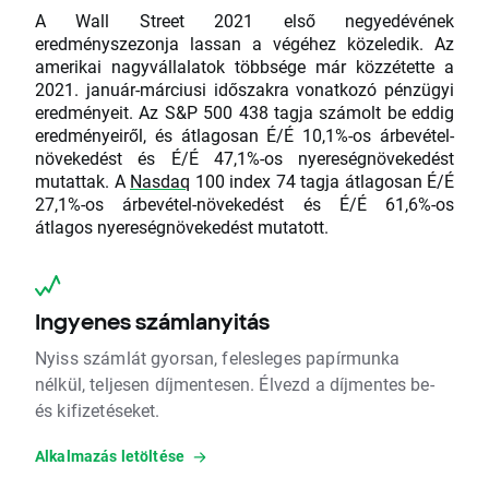
A Wall Street 2021 első negyedévének
eredményszezonja lassan a végéhez közeledik. Az
amerikai nagyvállalatok többsége már közzétette a
2021. január-márciusi időszakra vonatkozó pénzügyi
eredményeit. Az S&P 500 438 tagja számolt be eddig
eredményeiről, és átlagosan É/É 10,1%-os árbevétel-
növekedést és É/É 47,1%-os nyereségnövekedést
mutattak. A
Nasdaq
100 index 74 tagja átlagosan É/É
27,1%-os árbevétel-növekedést és É/É 61,6%-os
átlagos nyereségnövekedést mutatott.
Ingyenes számlanyitás
Nyiss számlát gyorsan, felesleges papírmunka
nélkül, teljesen díjmentesen. Élvezd a díjmentes be-
és kifizetéseket.
Alkalmazás letöltése