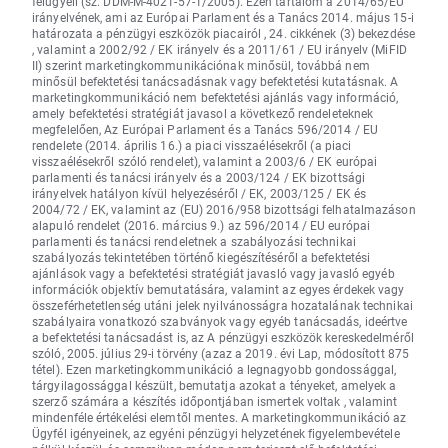
felügyeli (sz. DDM-M-4021-57-1/2005). Ezen tartalom a 2014/65/EU
irányelvének, ami az Európai Parlament és a Tanács 2014. május 15-i
határozata a pénzügyi eszközök piacairól , 24. cikkének (3) bekezdése
, valamint a 2002/92 / EK irányelv és a 2011/61 / EU irányelv (MiFID
II) szerint marketingkommunikációnak minősül, továbbá nem
minősül befektetési tanácsadásnak vagy befektetési kutatásnak. A
marketingkommunikáció nem befektetési ajánlás vagy információ,
amely befektetési stratégiát javasol a következő rendeleteknek
megfelelően, Az Európai Parlament és a Tanács 596/2014 / EU
rendelete (2014. április 16.) a piaci visszaélésekről (a piaci
visszaélésekről szóló rendelet), valamint a 2003/6 / EK európai
parlamenti és tanácsi irányelv és a 2003/124 / EK bizottsági
irányelvek hatályon kívül helyezéséről / EK, 2003/125 / EK és
2004/72 / EK, valamint az (EU) 2016/958 bizottsági felhatalmazáson
alapuló rendelet (2016. március 9.) az 596/2014 / EU európai
parlamenti és tanácsi rendeletnek a szabályozási technikai
szabályozás tekintetében történő kiegészítéséről a befektetési
ajánlások vagy a befektetési stratégiát javasló vagy javasló egyéb
információk objektív bemutatására, valamint az egyes érdekek vagy
összeférhetetlenség utáni jelek nyilvánosságra hozatalának technikai
szabályaira vonatkozó szabványok vagy egyéb tanácsadás, ideértve
a befektetési tanácsadást is, az A pénzügyi eszközök kereskedelméről
szóló, 2005. július 29-i törvény (azaz a 2019. évi Lap, módosított 875
tétel). Ezen marketingkommunikáció a legnagyobb gondossággal,
tárgyilagossággal készült, bemutatja azokat a tényeket, amelyek a
szerző számára a készítés időpontjában ismertek voltak , valamint
mindenféle értékelési elemtől mentes. A marketingkommunikáció az
Ügyfél igényeinek, az egyéni pénzügyi helyzetének figyelembevétele