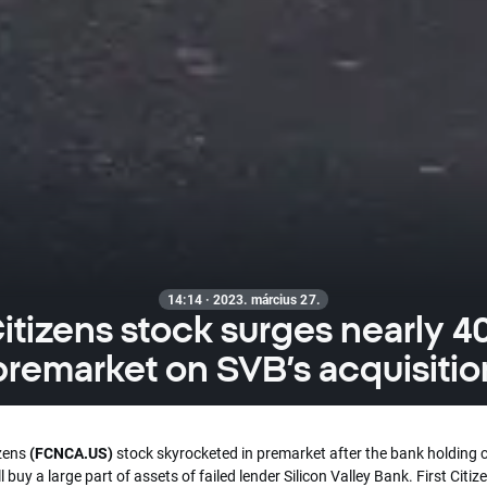
14:14 · 2023. március 27.
Citizens stock surges nearly 4
premarket on SVB’s acquisitio
izens
(FCNCA.US)
stock skyrocketed in premarket after the bank holdin
ll buy a large part of assets of failed lender Silicon Valley Bank. First Citize