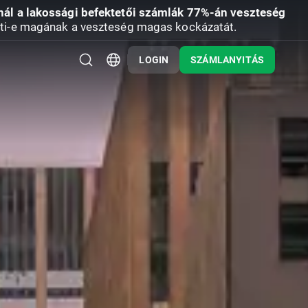
nál a lakossági befektetői számlák 77%-án veszteség
ti-e magának a veszteség magas kockázatát.
LOGIN
SZÁMLANYITÁS