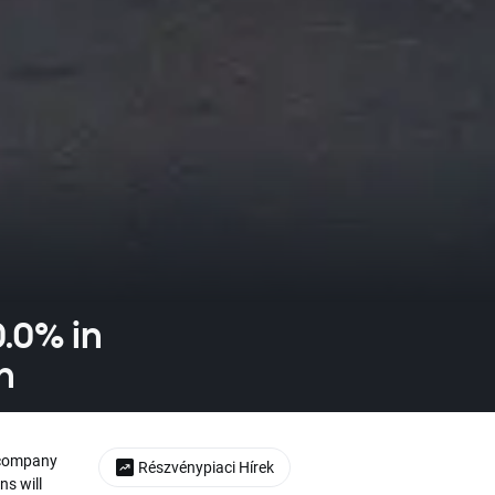
0.0% in
n
g company
Részvénypiaci Hírek
ns will