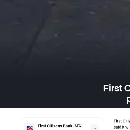
First 
First Cit
First Citizens Bank
STC
said it wi