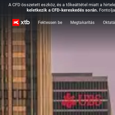
A CFD összetett eszköz, és a tőkeáttétel miatt a hirtel
keletkezik a CFD-kereskedés során.
Fontolja
Fektessen be
Megtakarítás
Oktat