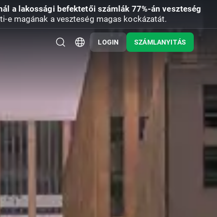
nál a lakossági befektetői számlák 77%-án veszteség
ti-e magának a veszteség magas kockázatát.
LOGIN
SZÁMLANYITÁS