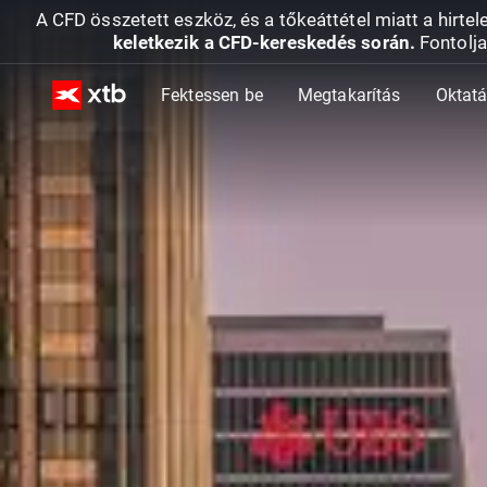
A CFD összetett eszköz, és a tőkeáttétel miatt a hirtel
keletkezik a CFD-kereskedés során.
Fontolja
Fektessen be
Megtakarítás
Oktat