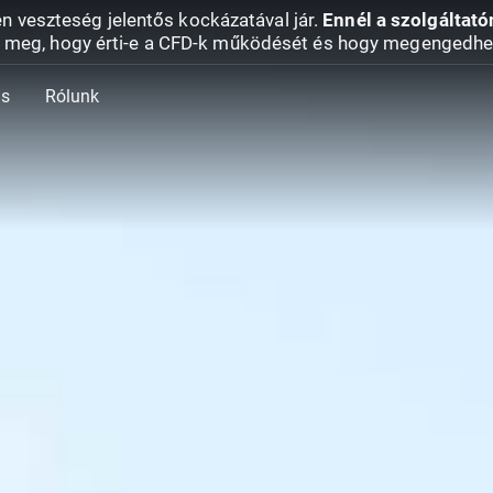
en veszteség jelentős kockázatával jár.
Ennél a szolgáltató
 meg, hogy érti-e a CFD-k működését és hogy megengedhe
ás
Rólunk