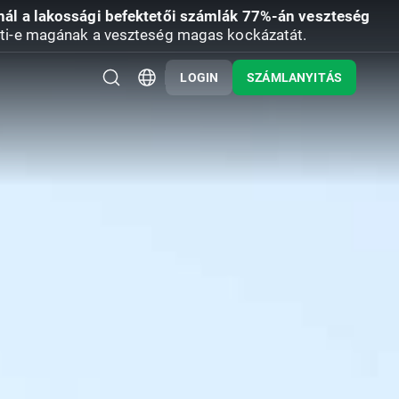
nál a lakossági befektetői számlák 77%-án veszteség
ti-e magának a veszteség magas kockázatát.
LOGIN
SZÁMLANYITÁS