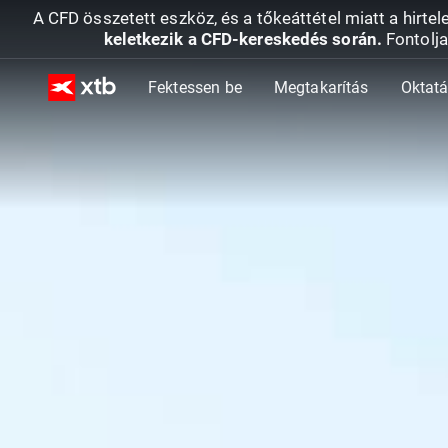
A CFD összetett eszköz, és a tőkeáttétel miatt a hirtel
keletkezik a CFD-kereskedés során.
Fontolja
Fektessen be
Megtakarítás
Oktat