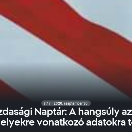
8:47 · 2020. szeptember 30.
dasági Naptár: A hangsúly a
lyekre vonatkozó adatokra t