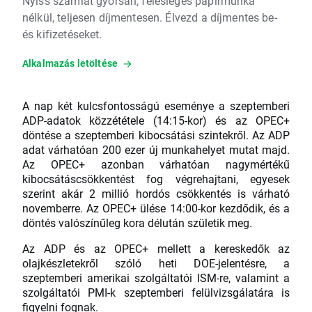
Nyiss számlát gyorsan, felesleges papírmunka
nélkül, teljesen díjmentesen. Élvezd a díjmentes be-
és kifizetéseket.
Alkalmazás letöltése
A nap két kulcsfontosságú eseménye a szeptemberi
ADP-adatok közzététele (14:15-kor) és az OPEC+
döntése a szeptemberi kibocsátási szintekről. Az ADP
adat várhatóan 200 ezer új munkahelyet mutat majd.
Az OPEC+ azonban várhatóan nagymértékű
kibocsátáscsökkentést fog végrehajtani, egyesek
szerint akár 2 millió hordós csökkentés is várható
novemberre. Az OPEC+ ülése 14:00-kor kezdődik, és a
döntés valószínűleg kora délután születik meg.
Az ADP és az OPEC+ mellett a kereskedők az
olajkészletekről szóló heti DOE-jelentésre, a
szeptemberi amerikai szolgáltatói ISM-re, valamint a
szolgáltatói PMI-k szeptemberi felülvizsgálatára is
figyelni fognak.