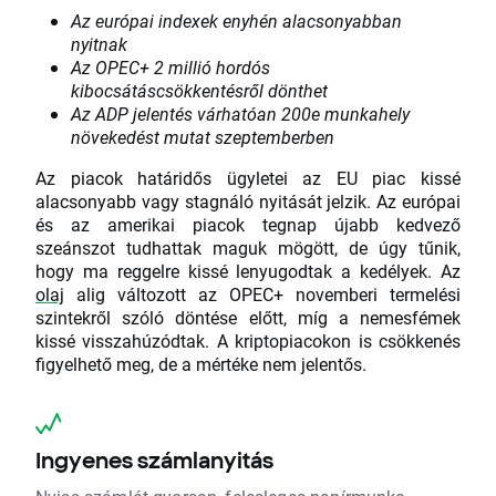
Az európai indexek enyhén alacsonyabban
nyitnak
Az OPEC+ 2 millió hordós
kibocsátáscsökkentésről dönthet
Az ADP jelentés várhatóan 200e munkahely
növekedést mutat szeptemberben
Az piacok határidős ügyletei az EU piac kissé
alacsonyabb vagy stagnáló nyitását jelzik. Az európai
és az amerikai piacok tegnap újabb kedvező
szeánszot tudhattak maguk mögött, de úgy tűnik,
hogy ma reggelre kissé lenyugodtak a kedélyek. Az
olaj
alig változott az OPEC+ novemberi termelési
szintekről szóló döntése előtt, míg a nemesfémek
kissé visszahúzódtak. A kriptopiacokon is csökkenés
figyelhető meg, de a mértéke nem jelentős.
Ingyenes számlanyitás