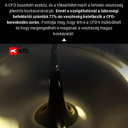
A CFD összetett eszköz, és a tőkeáttétel miatt a hirtelen veszteség
jelentős kockázatával jár.
Ennél a szolgáltatónál a lakossági
befektetői számlák 77%-án veszteség keletkezik a CFD-
kereskedés során.
Fontolja meg, hogy érti-e a CFD-k működését
és hogy megengedheti-e magának a veszteség magas
kockázatát.