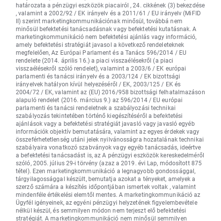
határozata a pénzügyi eszközök piacairól , 24. cikkének (3) bekezdése
, valamint a 2002/92 / EK irányelv és a 2011/61 / EU irányelv (MiFID
II) szerint marketingkommunikációnak minősül, továbbá nem
minősül befektetési tanácsadásnak vagy befektetési kutatásnak. A
marketingkommunikáció nem befektetési ajánlás vagy információ,
amely befektetési stratégiát javasol a következő rendeleteknek
megfelelően, Az Európai Parlament és a Tanács 596/2014 / EU
rendelete (2014. április 16.) a piaci visszaélésekről (a piaci
visszaélésekről szóló rendelet), valamint a 2003/6 / EK európai
parlamenti és tanácsi irányelv és a 2003/124 / EK bizottsági
irányelvek hatályon kívül helyezéséről / EK, 2003/125 / EK és
2004/72 / EK, valamint az (EU) 2016/958 bizottsági felhatalmazáson
alapuló rendelet (2016. március 9.) az 596/2014 / EU európai
parlamenti és tanácsi rendeletnek a szabályozási technikai
szabályozás tekintetében történő kiegészítéséről a befektetési
ajánlások vagy a befektetési stratégiát javasló vagy javasló egyéb
információk objektív bemutatására, valamint az egyes érdekek vagy
összeférhetetlenség utáni jelek nyilvánosságra hozatalának technikai
szabályaira vonatkozó szabványok vagy egyéb tanácsadás, ideértve
a befektetési tanácsadást is, az A pénzügyi eszközök kereskedelméről
szóló, 2005. július 29-i törvény (azaz a 2019. évi Lap, módosított 875
tétel). Ezen marketingkommunikáció a legnagyobb gondossággal,
tárgyilagossággal készült, bemutatja azokat a tényeket, amelyek a
szerző számára a készítés időpontjában ismertek voltak , valamint
mindenféle értékelési elemtől mentes. A marketingkommunikáció az
Ügyfél igényeinek, az egyéni pénzügyi helyzetének figyelembevétele
nélkül készül, és semmilyen módon nem terjeszt elő befektetési
stratégiát. A marketingkommunikáció nem minősül semmilyen