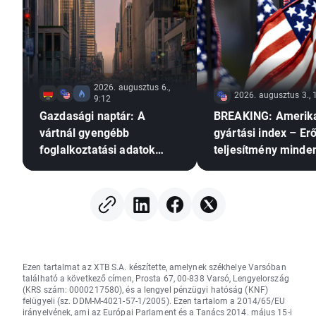
2026. augusztus 6.,
2026. augusztus 3., 
9:12
Gazdasági naptár: A
BREAKING: Amerik
vártnál gyengébb
gyártási index – Er
foglalkoztatási adatok
teljesítmény minde
nyomást gyakorolhatnak-e
területen
a Fed-re a
kamatemelésre?
Ezen tartalmat az XTB S.A. készítette, amelynek székhelye Varsóban
található a következő címen, Prosta 67, 00-838 Varsó, Lengyelország
(KRS szám: 0000217580), és a lengyel pénzügyi hatóság (KNF)
felügyeli (sz. DDM-M-4021-57-1/2005). Ezen tartalom a 2014/65/EU
irányelvének, ami az Európai Parlament és a Tanács 2014. május 15-i