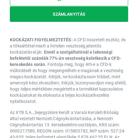
SZÁMLANYITÁS
KOCKÁZATI FIGYELMEZTETÉS:
A CFD összetett eszköz, és
a tőkeáttétel miatt a hirtelen veszteség jelentős
kockázatával jár.
Ennél a szolgáltatónál a lakossági
befektetői számlák 77%-án veszteség keletkezik a CFD-
kereskedés során.
Fontolja meg, hogy érti-e a CFD-k
működését és hogy megengedheti-e magának a veszteség
magas kockázatát. Kérjük, ne kockáztasson többet, mint
amennyit kész elveszíteni. Kérjük, bizonyosodjon meg afelől,
hogy teljes mértékben megértette a termékkel kapcsolatos
kockázatokat és elolvasta a teljes kockázatkezelési
nyilatkozatot.
Az XTB S.A., bejegyzésre került a Varsói Kerületi Bíróság
által vezetett Nemzeti Cégnyilvántartásba, a Nemzeti
Cégnyilvántartás 13. kereskedelmi osztályán, KRS szám:
0000217580, REGON szám: 015803782, NIP szám: 527-24-
43-955, teljes befizetett alaptőkéje 5 878 462,55 PLN. Az