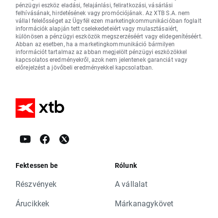
pénzügyi eszköz eladási, felajánlási, feliratkozási, vásárlási
felhívásának, hirdetésének vagy promóciójának. Az XTB S.A. nem
vállal felelősséget az Ügyfél ezen marketingkommunikációban foglalt
információk alapján tett cselekedeteiért vagy mulasztásaiért,
különösen a pénzügyi eszközök megszerzéséért vagy elidegenítéséért.
Abban az esetben, ha a marketingkommunikáció bármilyen
információt tartalmaz az abban megjelölt pénzügyi eszközökkel
kapcsolatos eredményekről, azok nem jelentenek garanciát vagy
előrejelzést a jövőbeli eredményekkel kapcsolatban.
Fektessen be
Rólunk
Részvények
A vállalat
Árucikkek
Márkanagykövet