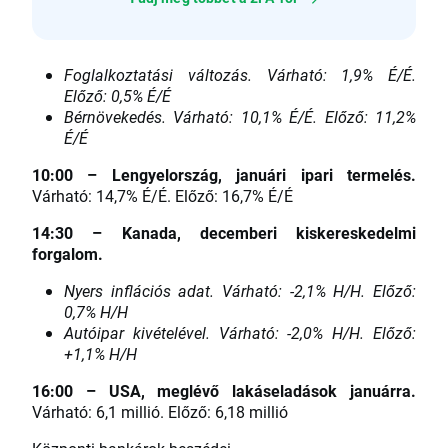
Foglalkoztatási változás. Várható: 1,9% É/É.
Előző: 0,5% É/É
Bérnövekedés. Várható: 10,1% É/É. Előző: 11,2%
É/É
10:00 – Lengyelország, januári ipari termelés.
Várható: 14,7% É/É. Előző: 16,7% É/É
14:30 – Kanada, decemberi kiskereskedelmi
forgalom.
Nyers inflációs adat. Várható: -2,1% H/H. Előző:
0,7% H/H
Autóipar kivételével. Várható: -2,0% H/H. Előző:
+1,1% H/H
16:00 – USA, meglévő lakáseladások januárra.
Várható: 6,1 millió. Előző: 6,18 millió