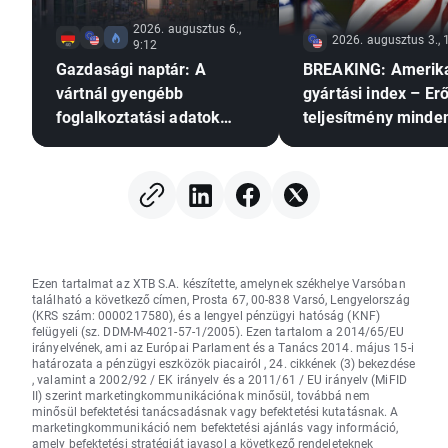
2026. augusztus 6.,
2026. augusztus 3., 
9:12
Gazdasági naptár: A
BREAKING: Amerik
vártnál gyengébb
gyártási index – Er
foglalkoztatási adatok
teljesítmény minde
nyomást gyakorolhatnak-e
területen
a Fed-re a
kamatemelésre?
Ezen tartalmat az XTB S.A. készítette, amelynek székhelye Varsóban
található a következő címen, Prosta 67, 00-838 Varsó, Lengyelország
(KRS szám: 0000217580), és a lengyel pénzügyi hatóság (KNF)
felügyeli (sz. DDM-M-4021-57-1/2005). Ezen tartalom a 2014/65/EU
irányelvének, ami az Európai Parlament és a Tanács 2014. május 15-i
határozata a pénzügyi eszközök piacairól , 24. cikkének (3) bekezdése
, valamint a 2002/92 / EK irányelv és a 2011/61 / EU irányelv (MiFID
II) szerint marketingkommunikációnak minősül, továbbá nem
minősül befektetési tanácsadásnak vagy befektetési kutatásnak. A
marketingkommunikáció nem befektetési ajánlás vagy információ,
amely befektetési stratégiát javasol a következő rendeleteknek