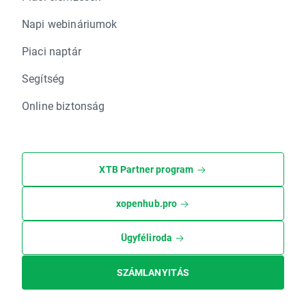
Napi webináriumok
Piaci naptár
Segítség
Online biztonság
XTB Partner program
xopenhub.pro
Ügyféliroda
SZÁMLANYITÁS