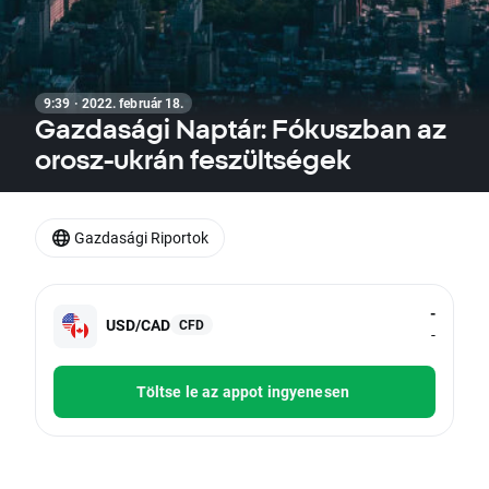
9:39 · 2022. február 18.
Gazdasági Naptár: Fókuszban az
orosz-ukrán feszültségek
Gazdasági Riportok
-
USD/CAD
CFD
-
Töltse le az appot ingyenesen