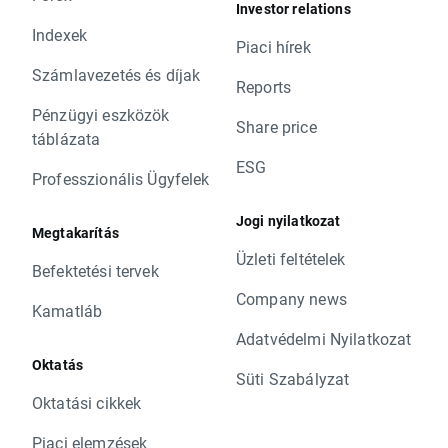
Investor relations
Indexek
Piaci hírek
Számlavezetés és díjak
Reports
Pénzügyi eszközök
Share price
táblázata
ESG
Professzionális Ügyfelek
Jogi nyilatkozat
Megtakarítás
Üzleti feltételek
Befektetési tervek
Company news
Kamatláb
Adatvédelmi Nyilatkozat
Oktatás
Süti Szabályzat
Oktatási cikkek
Piaci elemzések