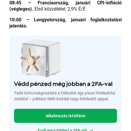
08:45 – Franciaország, januári CPI-infláció
(végleges).
Első közzététel: 2,9% É/É
10:00 – Lengyelország, januári foglalkoztatási
jelentés.
Védd pénzed még jobban a 2FA-val
Tedd biztonságosabbá a fiókodat egy plusz hitelesítési
móddal – például SMS-kóddal vagy hitelesítő appal.
Alkalmazás letöltése
Tudj meg többet a 2FA-ról