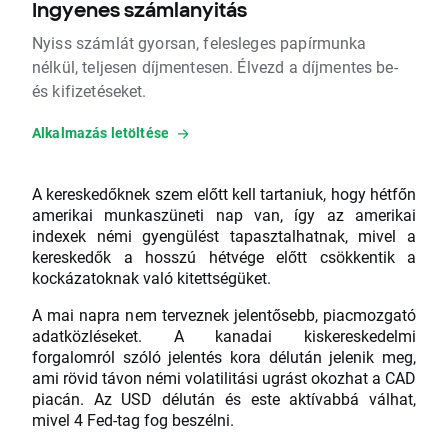
Ingyenes számlanyitás
Nyiss számlát gyorsan, felesleges papírmunka
nélkül, teljesen díjmentesen. Élvezd a díjmentes be-
és kifizetéseket.
Alkalmazás letöltése
A kereskedőknek szem előtt kell tartaniuk, hogy hétfőn
amerikai munkaszüneti nap van, így az amerikai
indexek némi gyengülést tapasztalhatnak, mivel a
kereskedők a hosszú hétvége előtt csökkentik a
kockázatoknak való kitettségüket.
A mai napra nem terveznek jelentősebb, piacmozgató
adatközléseket. A kanadai kiskereskedelmi
forgalomról szóló jelentés kora délután jelenik meg,
ami rövid távon némi volatilitási ugrást okozhat a CAD
piacán. Az USD délután és este aktívabbá válhat,
mivel 4 Fed-tag fog beszélni.