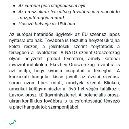
Az európai piac stagnálással nyit
Az orosz-ukrán feszültség továbbra is a piacok fő
mozgatórugója marad
Hosszú hétvége az USA-ban
Az európai határidős ügyletek az EU szeánsz lapos
nyitásra utalnak. Továbbra is feszült a helyzet Ukrajna
keleti részén, a jelentések szerint folytatódik a
térségben a lövöldözés. A NATO szerint Oroszország
olyan helyzetet próbál teremteni, amely katonai
inváziót indokolna. Eközben Oroszország továbbra is
azt állítja, hogy kivonja csapatait a térségből. A
kockázati hangulat kissé javult az ázsiai szeánsz
során azon hírek miatt, amelyek szerint Blinken,
amerikai külügyminiszter a jövő hét végén találkozik
Lavrov, orosz külügyminiszterrel. A potenciális orosz-
ukrán konfliktus továbbra is kulcsfontosságú tényező
a piaci hangulatok szempontjából.