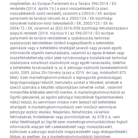
megfelelően, Az Európai Parlament és a Tanács 596/2014 / EU
rendelete (2014. április 16.) a piaci visszaélésekről (a piaci
visszaélésekről szóló rendelet), valamint a 2003/6 / EK európai
parlamenti és tanácsi irányelv és a 2003/124 / EK bizottsági
irányelvek hatályon kívül helyezéséről / EK, 2003/125 / EK és
2004/72 / EK, valamint az (EU) 2016/958 bizottsági felhatalmazáson
alapuló rendelet (2016. március 9.) az 596/2014 / EU európai
parlamenti és tanácsi rendeletnek a szabályozási technikai
szabályozás tekintetében történő kiegészítéséről a befektetési
ajánlások vagy a befektetési stratégiát javasló vagy javasló egyéb
információk objektív bemutatására, valamint az egyes érdekek vagy
összeférhetetlenség utáni jelek nyilvánosságra hozatalának technikai
szabályaira vonatkozó szabványok vagy egyéb tanácsadás, ideértve
a befektetési tanácsadást is, az A pénzügyi eszközök kereskedelméről
szóló, 2005. július 29-i törvény (azaz a 2019. évi Lap, módosított 875
tétel). Ezen marketingkommunikáció a legnagyobb gondossággal,
tárgyilagossággal készült, bemutatja azokat a tényeket, amelyek a
szerző számára a készítés időpontjában ismertek voltak , valamint
mindenféle értékelési elemtől mentes. A marketingkommunikáció az
Ügyfél igényeinek, az egyéni pénzügyi helyzetének figyelembevétele
nélkül készül, és semmilyen módon nem terjeszt elő befektetési
stratégiát. A marketingkommunikáció nem minősül semmilyen
pénzügyi eszköz eladási, felajánlási, feliratkozási, vásárlási
felhívásának, hirdetésének vagy promóciójának. Az XTB S.A. nem
vállal felelősséget az Ügyfél ezen marketingkommunikációban foglalt
információk alapján tett cselekedeteiért vagy mulasztásaiért,
különösen a pénzügyi eszközök megszerzéséért vagy elidegenítéséért.
Abban az esetben, ha a marketingkommunikáció bármilyen