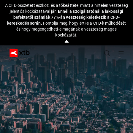
A CFD összetett eszköz, és a tőkeáttétel miatt a hirtelen veszteség
jelentős kockázatával jár.
Ennél a szolgáltatónál a lakossági
befektetői számlák 77%-án veszteség keletkezik a CFD-
kereskedés során.
Fontolja meg, hogy érti-e a CFD-k működését
és hogy megengedheti-e magának a veszteség magas
kockázatát.