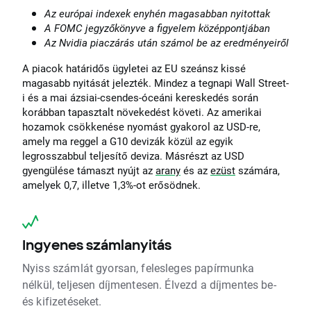
Az európai indexek enyhén magasabban nyitottak
A FOMC jegyzőkönyve a figyelem középpontjában
Az Nvidia piaczárás után számol be az eredményeiről
A piacok határidős ügyletei az EU szeánsz kissé
magasabb nyitását jelezték. Mindez a tegnapi Wall Street-
i és a mai ázsiai-csendes-óceáni kereskedés során
korábban tapasztalt növekedést követi. Az amerikai
hozamok csökkenése nyomást gyakorol az USD-re,
amely ma reggel a G10 devizák közül az egyik
legrosszabbul teljesítő deviza. Másrészt az USD
gyengülése támaszt nyújt az
arany
és az
ezüst
számára,
amelyek 0,7, illetve 1,3%-ot erősödnek.
Ingyenes számlanyitás
Nyiss számlát gyorsan, felesleges papírmunka
nélkül, teljesen díjmentesen. Élvezd a díjmentes be-
és kifizetéseket.