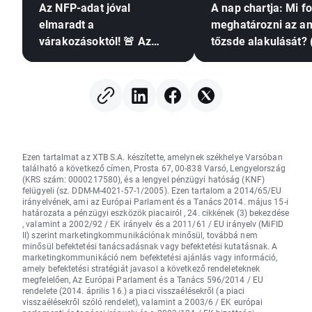
Az NFP-adat jóval
A nap chartja: Mi f
elmaradt a
meghatározni az am
várakozásoktól! 🚨 Az
tőzsde alakulását? 
EURUSD emelkedik 📈
augusztus 7.)
Ezen tartalmat az XTB S.A. készítette, amelynek székhelye Varsóban
található a következő címen, Prosta 67, 00-838 Varsó, Lengyelország
(KRS szám: 0000217580), és a lengyel pénzügyi hatóság (KNF)
felügyeli (sz. DDM-M-4021-57-1/2005). Ezen tartalom a 2014/65/EU
irányelvének, ami az Európai Parlament és a Tanács 2014. május 15-i
határozata a pénzügyi eszközök piacairól , 24. cikkének (3) bekezdése
, valamint a 2002/92 / EK irányelv és a 2011/61 / EU irányelv (MiFID
II) szerint marketingkommunikációnak minősül, továbbá nem
minősül befektetési tanácsadásnak vagy befektetési kutatásnak. A
marketingkommunikáció nem befektetési ajánlás vagy információ,
amely befektetési stratégiát javasol a következő rendeleteknek
megfelelően, Az Európai Parlament és a Tanács 596/2014 / EU
rendelete (2014. április 16.) a piaci visszaélésekről (a piaci
visszaélésekről szóló rendelet), valamint a 2003/6 / EK európai