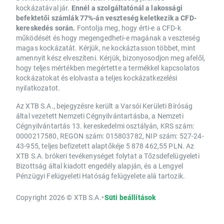
kockázatával jár.
Ennél a szolgáltatónál a lakossági
befektetői számlák 77%-án veszteség keletkezik a CFD-
kereskedés során.
Fontolja meg, hogy érti-e a CFD-k
működését és hogy megengedheti-e magának a veszteség
magas kockázatát. Kérjük, ne kockáztasson többet, mint
amennyit kész elveszíteni. Kérjük, bizonyosodjon meg afelől,
hogy teljes mértékben megértette a termékkel kapcsolatos
kockázatokat és elolvasta a teljes kockázatkezelési
nyilatkozatot.
Az XTB S.A., bejegyzésre került a Varsói Kerületi Bíróság
által vezetett Nemzeti Cégnyilvántartásba, a Nemzeti
Cégnyilvántartás 13. kereskedelmi osztályán, KRS szám:
0000217580, REGON szám: 015803782, NIP szám: 527-24-
43-955, teljes befizetett alaptőkéje 5 878 462,55 PLN. Az
XTB S.A. brókeri tevékenységet folytat a Tőzsdefelügyeleti
Bizottság által kiadott engedély alapján, és a Lengyel
Pénzügyi Felügyeleti Hatóság felügyelete alá tartozik.
Copyright 2026 © XTB S.A.
•
Süti beállítások