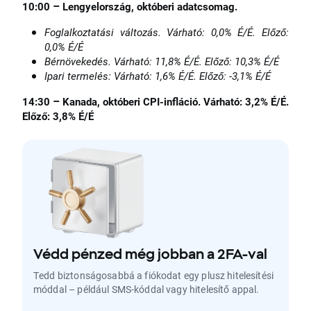
–
10:00
Lengyelország, októberi adatcsomag.
Foglalkoztatási változás. Várható: 0,0% É/É. Előző:
0,0% É/É
Bérnövekedés. Várható: 11,8% É/É. Előző: 10,3% É/É
Ipari termelés: Várható: 1,6% É/É. Előző: -3,1% É/É
–
14:30
Kanada, októberi CPI-infláció. Várható: 3,2% É/É.
Előző: 3,8% É/É
Védd pénzed még jobban a 2FA-val
Tedd biztonságosabbá a fiókodat egy plusz hitelesítési
móddal – például SMS-kóddal vagy hitelesítő appal.