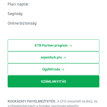
Piaci naptár
Segítség
Online biztonság
XTB Partner program
xopenhub.pro
Ügyféliroda
SZÁMLANYITÁS
KOCKÁZATI FIGYELMEZTETÉS:
A CFD összetett eszköz, és
a tőkeáttétel miatt a hirtelen veszteség jelentős