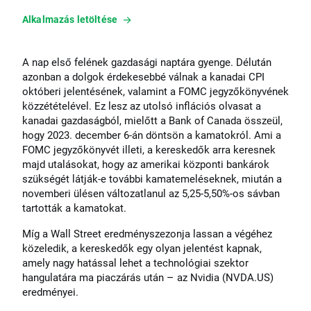
Alkalmazás letöltése
A nap első felének gazdasági naptára gyenge. Délután
azonban a dolgok érdekesebbé válnak a kanadai CPI
októberi jelentésének, valamint a FOMC jegyzőkönyvének
közzétételével. Ez lesz az utolsó inflációs olvasat a
kanadai gazdaságból, mielőtt a Bank of Canada összeül,
hogy 2023. december 6-án döntsön a kamatokról. Ami a
FOMC jegyzőkönyvét illeti, a kereskedők arra keresnek
majd utalásokat, hogy az amerikai központi bankárok
szükségét látják-e további kamatemeléseknek, miután a
novemberi ülésen változatlanul az 5,25-5,50%-os sávban
tartották a kamatokat.
Míg a Wall Street eredményszezonja lassan a végéhez
közeledik, a kereskedők egy olyan jelentést kapnak,
amely nagy hatással lehet a technológiai szektor
–
hangulatára ma piaczárás után
az Nvidia (NVDA.US)
eredményei.