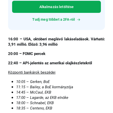
Alkalmazás letöltése
Tudj meg többet a 2FA-ról
–
16:00
USA, októberi meglévő lakáseladások. Várható:
3,91 millió. Előző: 3,96 millió
–
20:00
FOMC percek
–
22:40
API-jelentés az amerikai olajkészletekről
Központi bankárok beszédei
–
10:05
Gerken, BoE
–
11:15
Bailey, a BoE kormányzója
–
14:45
McCaul, EKB
–
17:00
Lagarde, az EKB elnöke
–
18:00
Schnabel, EKB
–
18:35
Centeno, EKB