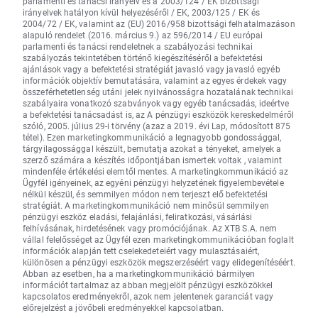
parlamenti és tanácsi irányelv és a 2003/124 / EK bizottsági
irányelvek hatályon kívül helyezéséről / EK, 2003/125 / EK és
2004/72 / EK, valamint az (EU) 2016/958 bizottsági felhatalmazáson
alapuló rendelet (2016. március 9.) az 596/2014 / EU európai
parlamenti és tanácsi rendeletnek a szabályozási technikai
szabályozás tekintetében történő kiegészítéséről a befektetési
ajánlások vagy a befektetési stratégiát javasló vagy javasló egyéb
információk objektív bemutatására, valamint az egyes érdekek vagy
összeférhetetlenség utáni jelek nyilvánosságra hozatalának technikai
szabályaira vonatkozó szabványok vagy egyéb tanácsadás, ideértve
a befektetési tanácsadást is, az A pénzügyi eszközök kereskedelméről
szóló, 2005. július 29-i törvény (azaz a 2019. évi Lap, módosított 875
tétel). Ezen marketingkommunikáció a legnagyobb gondossággal,
tárgyilagossággal készült, bemutatja azokat a tényeket, amelyek a
szerző számára a készítés időpontjában ismertek voltak , valamint
mindenféle értékelési elemtől mentes. A marketingkommunikáció az
Ügyfél igényeinek, az egyéni pénzügyi helyzetének figyelembevétele
nélkül készül, és semmilyen módon nem terjeszt elő befektetési
stratégiát. A marketingkommunikáció nem minősül semmilyen
pénzügyi eszköz eladási, felajánlási, feliratkozási, vásárlási
felhívásának, hirdetésének vagy promóciójának. Az XTB S.A. nem
vállal felelősséget az Ügyfél ezen marketingkommunikációban foglalt
információk alapján tett cselekedeteiért vagy mulasztásaiért,
különösen a pénzügyi eszközök megszerzéséért vagy elidegenítéséért.
Abban az esetben, ha a marketingkommunikáció bármilyen
információt tartalmaz az abban megjelölt pénzügyi eszközökkel
kapcsolatos eredményekről, azok nem jelentenek garanciát vagy
előrejelzést a jövőbeli eredményekkel kapcsolatban.