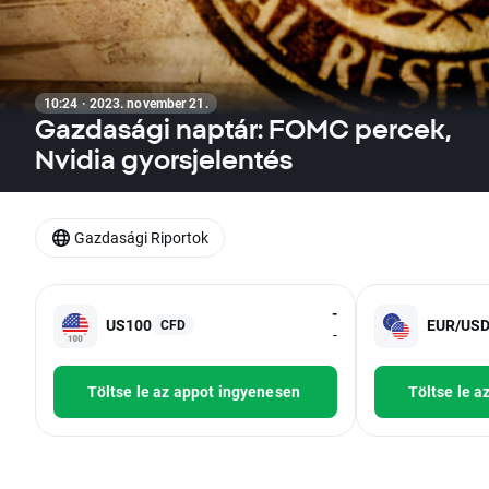
10:24 · 2023. november 21.
Gazdasági naptár: FOMC percek,
Nvidia gyorsjelentés
Gazdasági Riportok
-
US100
EUR/US
CFD
-
Töltse le az appot ingyenesen
Töltse le a