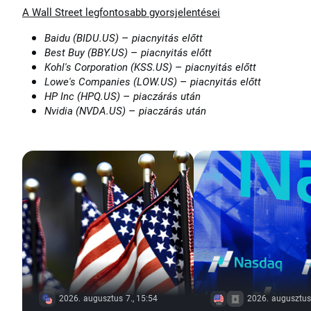
A Wall Street legfontosabb gyorsjelentései
–
Baidu (BIDU.US)
piacnyitás előtt
–
Best Buy (BBY.US)
piacnyitás előtt
–
Kohl's Corporation (KSS.US)
piacnyitás előtt
–
Lowe's Companies (LOW.US)
piacnyitás előtt
–
HP Inc (HPQ.US)
piaczárás után
–
Nvidia (NVDA.US)
piaczárás után
2026. augusztus 7., 15:54
2026. augusztus 