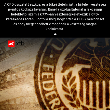
A CFD összetett eszköz, és a tőkeáttétel miatt a hirtelen veszteség
jelentős kockázatával jár.
Ennél a szolgáltatónál a lakossági
befektetői számlák 77%-án veszteség keletkezik a CFD-
kereskedés során.
Fontolja meg, hogy érti-e a CFD-k működését
és hogy megengedheti-e magának a veszteség magas
kockázatát.