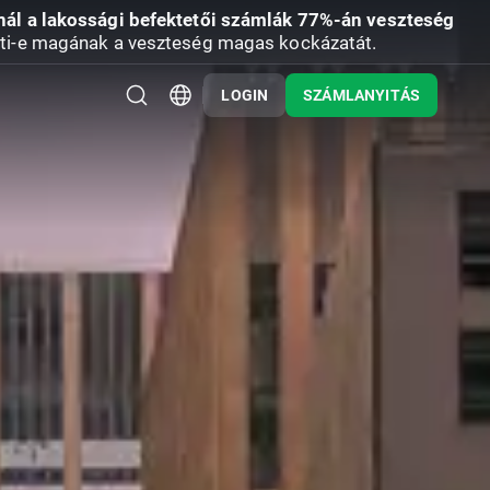
nál a lakossági befektetői számlák 77%-án veszteség
ti-e magának a veszteség magas kockázatát.
LOGIN
SZÁMLANYITÁS