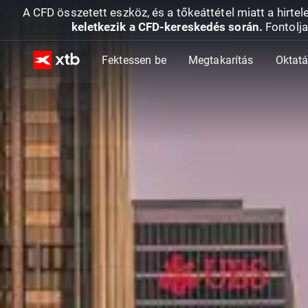
A CFD összetett eszköz, és a tőkeáttétel miatt a hirtel
keletkezik a CFD-kereskedés során.
Fontolja
Fektessen be
Megtakarítás
Oktat