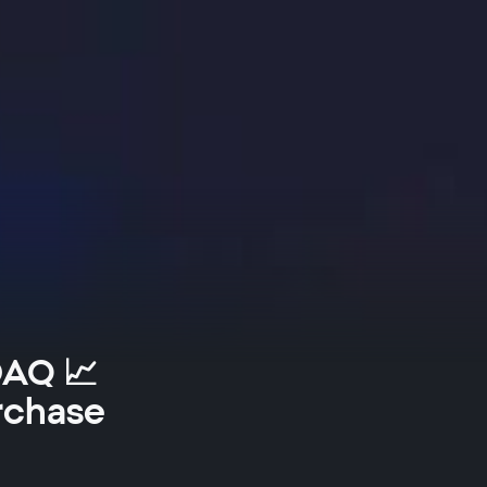
DAQ 📈
urchase