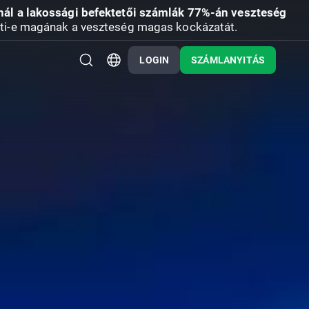
nál a lakossági befektetői számlák 77%-án veszteség
ti-e magának a veszteség magas kockázatát.
LOGIN
SZÁMLANYITÁS