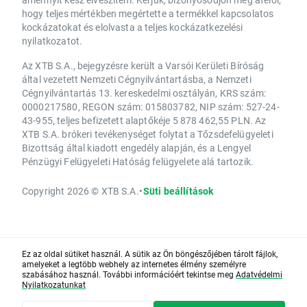
hogy teljes mértékben megértette a termékkel kapcsolatos
kockázatokat és elolvasta a teljes kockázatkezelési
nyilatkozatot.
Az XTB S.A., bejegyzésre került a Varsói Kerületi Bíróság
által vezetett Nemzeti Cégnyilvántartásba, a Nemzeti
Cégnyilvántartás 13. kereskedelmi osztályán, KRS szám:
0000217580, REGON szám: 015803782, NIP szám: 527-24-
43-955, teljes befizetett alaptőkéje 5 878 462,55 PLN. Az
XTB S.A. brókeri tevékenységet folytat a Tőzsdefelügyeleti
Bizottság által kiadott engedély alapján, és a Lengyel
Pénzügyi Felügyeleti Hatóság felügyelete alá tartozik.
Copyright 2026 © XTB S.A.
•
Süti beállítások
Ez az oldal sütiket használ. A sütik az Ön böngészőjében tárolt fájlok,
amelyeket a legtöbb webhely az internetes élmény személyre
szabásához használ. További információért tekintse meg
Adatvédelmi
Nyilatkozatunkat