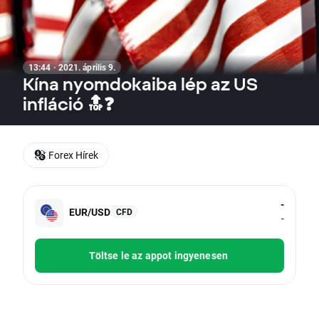
13:44 · 2021. április 9.
Kína nyomdokaiba lép az US
infláció 🔝❓
Forex Hírek
-
EUR/USD
CFD
-
Töltse le az appot ingyenesen