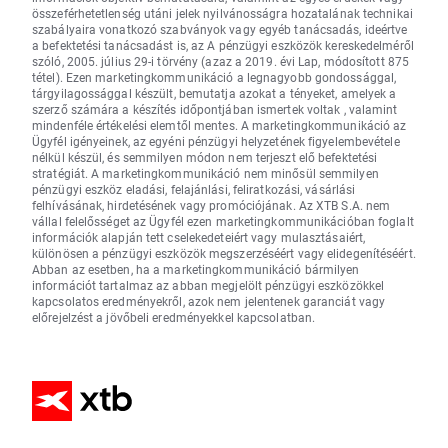
összeférhetetlenség utáni jelek nyilvánosságra hozatalának technikai
szabályaira vonatkozó szabványok vagy egyéb tanácsadás, ideértve
a befektetési tanácsadást is, az A pénzügyi eszközök kereskedelméről
szóló, 2005. július 29-i törvény (azaz a 2019. évi Lap, módosított 875
tétel). Ezen marketingkommunikáció a legnagyobb gondossággal,
tárgyilagossággal készült, bemutatja azokat a tényeket, amelyek a
szerző számára a készítés időpontjában ismertek voltak , valamint
mindenféle értékelési elemtől mentes. A marketingkommunikáció az
Ügyfél igényeinek, az egyéni pénzügyi helyzetének figyelembevétele
nélkül készül, és semmilyen módon nem terjeszt elő befektetési
stratégiát. A marketingkommunikáció nem minősül semmilyen
pénzügyi eszköz eladási, felajánlási, feliratkozási, vásárlási
felhívásának, hirdetésének vagy promóciójának. Az XTB S.A. nem
vállal felelősséget az Ügyfél ezen marketingkommunikációban foglalt
információk alapján tett cselekedeteiért vagy mulasztásaiért,
különösen a pénzügyi eszközök megszerzéséért vagy elidegenítéséért.
Abban az esetben, ha a marketingkommunikáció bármilyen
információt tartalmaz az abban megjelölt pénzügyi eszközökkel
kapcsolatos eredményekről, azok nem jelentenek garanciát vagy
előrejelzést a jövőbeli eredményekkel kapcsolatban.