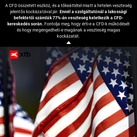
A CFD összetett eszköz, és a tőkeáttétel miatt a hirtelen veszteség
jelentős kockázatával jár.
Ennél a szolgáltatónál a lakossági
befektetői számlák 77%-án veszteség keletkezik a CFD-
kereskedés során.
Fontolja meg, hogy érti-e a CFD-k működését
és hogy megengedheti-e magának a veszteség magas
kockázatát.