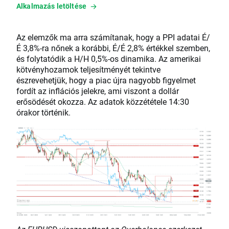
Alkalmazás letöltése
Az elemzők ma arra számítanak, hogy a PPI adatai É/
É 3,8%-ra nőnek a korábbi, É/É 2,8% értékkel szemben,
és folytatódik a H/H 0,5%-os dinamika. Az amerikai
kötvényhozamok teljesítményét tekintve
észrevehetjük, hogy a piac újra nagyobb figyelmet
fordít az inflációs jelekre, ami viszont a dollár
erősödését okozza. Az adatok közzététele 14:30
órakor történik.