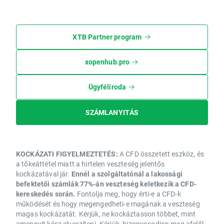
XTB Partner program
xopenhub.pro
Ügyféliroda
SZÁMLANYITÁS
KOCKÁZATI FIGYELMEZTETÉS:
A CFD összetett eszköz, és
a tőkeáttétel miatt a hirtelen veszteség jelentős
kockázatával jár.
Ennél a szolgáltatónál a lakossági
befektetői számlák 77%-án veszteség keletkezik a CFD-
kereskedés során.
Fontolja meg, hogy érti-e a CFD-k
működését és hogy megengedheti-e magának a veszteség
magas kockázatát. Kérjük, ne kockáztasson többet, mint
amennyit kész elveszíteni. Kérjük, bizonyosodjon meg afelől,