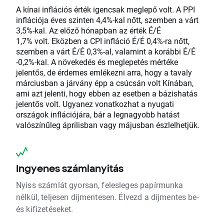
A kínai inflációs érték igencsak meglepő volt. A PPI
inflációja éves szinten 4,4%-kal nőtt, szemben a várt
3,5%-kal. Az előző hónapban az érték É/É
1,7% volt. Eközben a CPI infláció É/É 0,4%-ra nőtt,
szemben a várt É/É 0,3%-al, valamint a korábbi É/É
-0,2%-kal. A növekedés és meglepetés mértéke
jelentős, de érdemes emlékezni arra, hogy a tavaly
márciusban a járvány épp a csúcsán volt Kínában,
ami azt jelenti, hogy ebben az esetben a bázishatás
jelentős volt. Ugyanez vonatkozhat a nyugati
országok inflációjára, bár a legnagyobb hatást
valószínűleg áprilisban vagy májusban észlelhetjük.
Ingyenes számlanyitás
Nyiss számlát gyorsan, felesleges papírmunka
nélkül, teljesen díjmentesen. Élvezd a díjmentes be-
és kifizetéseket.