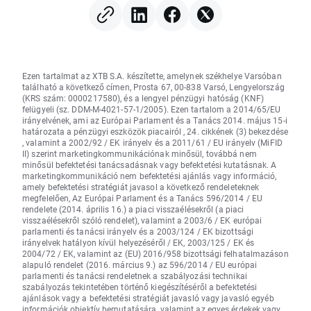
Ezen tartalmat az XTB S.A. készítette, amelynek székhelye Varsóban
található a következő címen, Prosta 67, 00-838 Varsó, Lengyelország
(KRS szám: 0000217580), és a lengyel pénzügyi hatóság (KNF)
felügyeli (sz. DDM-M-4021-57-1/2005). Ezen tartalom a 2014/65/EU
irányelvének, ami az Európai Parlament és a Tanács 2014. május 15-i
határozata a pénzügyi eszközök piacairól , 24. cikkének (3) bekezdése
, valamint a 2002/92 / EK irányelv és a 2011/61 / EU irányelv (MiFID
II) szerint marketingkommunikációnak minősül, továbbá nem
minősül befektetési tanácsadásnak vagy befektetési kutatásnak. A
marketingkommunikáció nem befektetési ajánlás vagy információ,
amely befektetési stratégiát javasol a következő rendeleteknek
megfelelően, Az Európai Parlament és a Tanács 596/2014 / EU
rendelete (2014. április 16.) a piaci visszaélésekről (a piaci
visszaélésekről szóló rendelet), valamint a 2003/6 / EK európai
parlamenti és tanácsi irányelv és a 2003/124 / EK bizottsági
irányelvek hatályon kívül helyezéséről / EK, 2003/125 / EK és
2004/72 / EK, valamint az (EU) 2016/958 bizottsági felhatalmazáson
alapuló rendelet (2016. március 9.) az 596/2014 / EU európai
parlamenti és tanácsi rendeletnek a szabályozási technikai
szabályozás tekintetében történő kiegészítéséről a befektetési
ajánlások vagy a befektetési stratégiát javasló vagy javasló egyéb
információk objektív bemutatására, valamint az egyes érdekek vagy