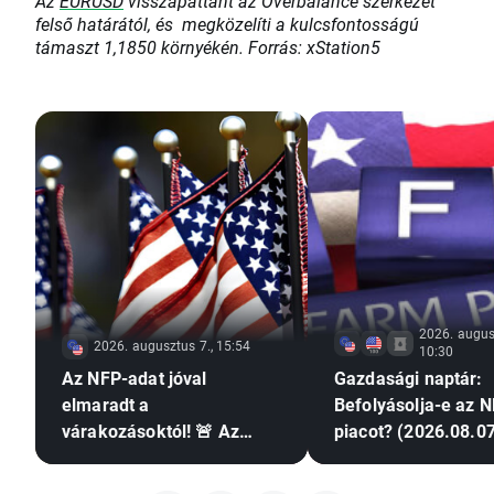
Az
EURUSD
visszapattant az Overbalance szerkezet
felső határától, és megközelíti a kulcsfontosságú
támaszt 1,1850 környékén. Forrás: xStation5
2026. augus
2026. augusztus 7., 15:54
10:30
Az NFP-adat jóval
Gazdasági naptár:
elmaradt a
Befolyásolja-e az N
várakozásoktól! 🚨 Az
piacot? (2026.08.07
EURUSD emelkedik 📈