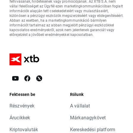
felhívásának, hirdetésének vagy promóciójának. Az XTB S.A. nem
vállal felelősséget az Ügyfél ezen marketingkommunikációban foglalt
információk alapján tett cselekedeteiért vagy mulasztásaiért,
különösen a pénzügyi eszközök megszerzéséért vagy elidegenítéséért.
Abban az esetben, ha a marketingkommunikáció bármilyen
információt tartalmaz az abban megjelölt pénzügyi eszközökkel
kapcsolatos eredményekről, azok nem jelentenek garanciát vagy
előrejelzést a jövőbeli eredményekkel kapcsolatban.
Fektessen be
Rólunk
Részvények
A vállalat
Árucikkek
Márkanagykövet
Kriptovaluták
Kereskedési platform