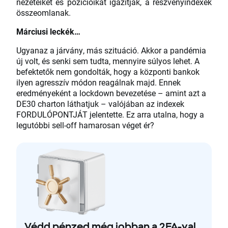
nézeteiket és pozícióikat igazítják, a részvényindexek
összeomlanak.
Márciusi leckék…
Ugyanaz a járvány, más szituáció. Akkor a pandémia
új volt, és senki sem tudta, mennyire súlyos lehet. A
befektetők nem gondolták, hogy a központi bankok
ilyen agresszív módon reagálnak majd. Ennek
eredményeként a lockdown bevezetése – amint azt a
DE30 charton láthatjuk – valójában az indexek
FORDULÓPONTJÁT jelentette. Ez arra utalna, hogy a
legutóbbi sell-off hamarosan véget ér?
Védd pénzed még jobban a 2FA-val