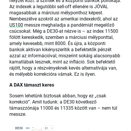
helyzet közt: a szintek és a központi bankok politikája.
Az indexek a legutóbbi sell-off ellenére is JÓVAL
magasabbak a márciusi mélyponthoz képest.
Nembeszélve azokról az amerikai indexekről, ahol az
US100
messze meghaladja a pandémiát megelőző
csúcsokat. Még a DE30-at nézve is – az index 11500
fölött kereskedik, szemben a márciusi mélyponttal,
amely kevesebb, mint 8000. És újra, a központi
bankok aktívan kikényszerítik a befektetők pénzét
azzal az információval, miszerint sokáig alacsonyabb
kamatlábak lesznek, mint az infláció. Sok befektető
rájött, hogy a részvényeknek kevés alternatívája van,
és mélyebb korrekcióra várnak. Ez is ilyen.
A DAX támaszt keres
Sosem lehetünk biztosak abban, hogy ez „csak
korrekció”. Amit tudunk: a DE30 következő
támaszzónája 11000 és 11335 között van – nem túl
messze.