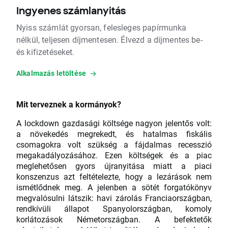
Ingyenes számlanyitás
Nyiss számlát gyorsan, felesleges papírmunka
nélkül, teljesen díjmentesen. Élvezd a díjmentes be-
és kifizetéseket.
Alkalmazás letöltése
Mit terveznek a kormányok?
A lockdown gazdasági költsége nagyon jelentős volt:
a növekedés megrekedt, és hatalmas fiskális
csomagokra volt szükség a fájdalmas recesszió
megakadályozásához. Ezen költségek és a piac
meglehetősen gyors újranyitása miatt a piaci
konszenzus azt feltételezte, hogy a lezárások nem
ismétlődnek meg. A jelenben a sötét forgatókönyv
megvalósulni látszik: havi zárolás Franciaországban,
rendkívüli állapot Spanyolországban, komoly
korlátozások Németországban. A befektetők