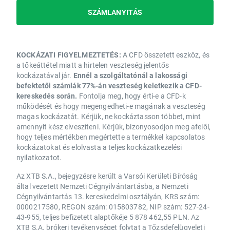
SZÁMLANYITÁS
KOCKÁZATI FIGYELMEZTETÉS:
A CFD összetett eszköz, és
a tőkeáttétel miatt a hirtelen veszteség jelentős
kockázatával jár.
Ennél a szolgáltatónál a lakossági
befektetői számlák 77%-án veszteség keletkezik a CFD-
kereskedés során.
Fontolja meg, hogy érti-e a CFD-k
működését és hogy megengedheti-e magának a veszteség
magas kockázatát. Kérjük, ne kockáztasson többet, mint
amennyit kész elveszíteni. Kérjük, bizonyosodjon meg afelől,
hogy teljes mértékben megértette a termékkel kapcsolatos
kockázatokat és elolvasta a teljes kockázatkezelési
nyilatkozatot.
Az XTB S.A., bejegyzésre került a Varsói Kerületi Bíróság
által vezetett Nemzeti Cégnyilvántartásba, a Nemzeti
Cégnyilvántartás 13. kereskedelmi osztályán, KRS szám:
0000217580, REGON szám: 015803782, NIP szám: 527-24-
43-955, teljes befizetett alaptőkéje 5 878 462,55 PLN. Az
XTB S.A. brókeri tevékenységet folytat a Tőzsdefelügyeleti