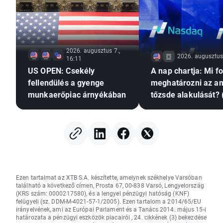
2026. augusztus 7.,
2026. augusztus 
16:11
US OPEN: Csekély
A nap chartja: Mi f
fellendülés a gyenge
meghatározni az am
munkaerőpiac árnyékában
tőzsde alakulását? 
augusztus 7.)
Ezen tartalmat az XTB S.A. készítette, amelynek székhelye Varsóban
található a következő címen, Prosta 67, 00-838 Varsó, Lengyelország
(KRS szám: 0000217580), és a lengyel pénzügyi hatóság (KNF)
felügyeli (sz. DDM-M-4021-57-1/2005). Ezen tartalom a 2014/65/EU
irányelvének, ami az Európai Parlament és a Tanács 2014. május 15-i
határozata a pénzügyi eszközök piacairól , 24. cikkének (3) bekezdése