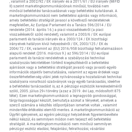
, valamint a 2002/92 / EK irányelv és a 2011/61 / EU irányelv (MiFID
II) szerint marketingkommunikációnak minősül, továbbá nem
minősül befektetési tanácsadásnak vagy befektetési kutatásnak. A
marketingkommunikáció nem befektetési ajánlás vagy információ,
amely befektetési stratégiát javasol a következő rendeleteknek
megfelelően, Az Európai Parlament és a Tanács 596/2014 / EU
rendelete (2014. április 16.) a piaci visszaélésekről (a piaci
visszaélésekről szóló rendelet), valamint a 2003/6 / EK európai
parlamenti és tanácsi irányelv és a 2003/124 / EK bizottsági
irányelvek hatályon kívül helyezéséről / EK, 2003/125 / EK és
2004/72 / EK, valamint az (EU) 2016/958 bizottsági felhatalmazáson
alapuló rendelet (2016. március 9.) az 596/2014 / EU európai
parlamenti és tanácsi rendeletnek a szabályozási technikai
szabályozás tekintetében történő kiegészítéséről a befektetési
ajánlások vagy a befektetési stratégiát javasló vagy javasló egyéb
információk objektív bemutatására, valamint az egyes érdekek vagy
összeférhetetlenség utáni jelek nyilvánosságra hozatalának technikai
szabályaira vonatkozó szabványok vagy egyéb tanácsadás, ideértve
a befektetési tanácsadást is, az A pénzügyi eszközök kereskedelméről
szóló, 2005. július 29-i törvény (azaz a 2019. évi Lap, módosított 875
tétel). Ezen marketingkommunikáció a legnagyobb gondossággal,
tárgyilagossággal készült, bemutatja azokat a tényeket, amelyek a
szerző számára a készítés időpontjában ismertek voltak , valamint
mindenféle értékelési elemtől mentes. A marketingkommunikáció az
Ügyfél igényeinek, az egyéni pénzügyi helyzetének figyelembevétele
nélkül készül, és semmilyen módon nem terjeszt elő befektetési
stratégiát. A marketingkommunikáció nem minősül semmilyen
pénzügyi eszköz eladási, felajánlási, feliratkozási, vásárlási