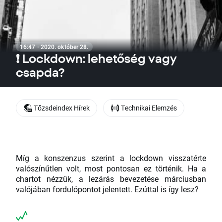
16:47 · 2020. október 28.
❗ Lockdown: lehetőség vagy
csapda?
Tőzsdeindex Hírek
Technikai Elemzés
Míg a konszenzus szerint a lockdown visszatérte
valószínűtlen volt, most pontosan ez történik. Ha a
chartot nézzük, a lezárás bevezetése márciusban
valójában fordulópontot jelentett. Ezúttal is így lesz?