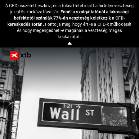
A CFD összetett eszköz, és a tőkeáttétel miatt a hirtelen veszteség
jelentős kockázatával jár.
Ennél a szolgáltatónál a lakossági
befektetői számlák 77%-án veszteség keletkezik a CFD-
kereskedés során.
Fontolja meg, hogy érti-e a CFD-k működését
és hogy megengedheti-e magának a veszteség magas
kockázatát.