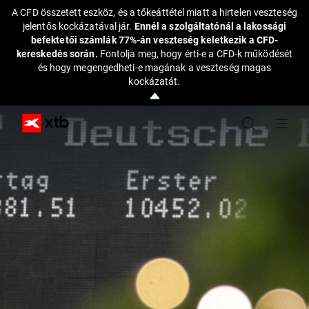
A CFD összetett eszköz, és a tőkeáttétel miatt a hirtelen veszteség
jelentős kockázatával jár.
Ennél a szolgáltatónál a lakossági
befektetői számlák 77%-án veszteség keletkezik a CFD-
kereskedés során.
Fontolja meg, hogy érti-e a CFD-k működését
és hogy megengedheti-e magának a veszteség magas
kockázatát.