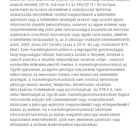
alapuló rendelet (2016. március 9.) az 596/2014 / EU európai
parlamenti és tanácsi rendeletnek a szabályozási technikai
szabályozás tekintetében történő kiegészítéséről a befektetési
ajánlások vagy a befektetési stratégiát javasló vagy javasló egyéb
információk objektív bemutatására, valamint az egyes érdekek vagy
összeférhetetlenség utáni jelek nyilvánosságra hozatalának technikai
szabályaira vonatkozó szabványok vagy egyéb tanácsadás, ideértve
a befektetési tanácsadást is, az A pénzügyi eszközök kereskedelméről
szóló, 2005. július 29-i törvény (azaz a 2019. évi Lap, módosított 875
tétel). Ezen marketingkommunikáció a legnagyobb gondossággal,
tárgyilagossággal készült, bemutatja azokat a tényeket, amelyek a
szerző számára a készítés időpontjában ismertek voltak , valamint
mindenféle értékelési elemtől mentes. A marketingkommunikáció az
Ügyfél igényeinek, az egyéni pénzügyi helyzetének figyelembevétele
nélkül készül, és semmilyen módon nem terjeszt elő befektetési
stratégiát. A marketingkommunikáció nem minősül semmilyen
pénzügyi eszköz eladási, felajánlási, feliratkozási, vásárlási
felhívásának, hirdetésének vagy promóciójának. Az XTB S.A. nem
vállal felelősséget az Ügyfél ezen marketingkommunikációban foglalt
információk alapján tett cselekedeteiért vagy mulasztásaiért,
különösen a pénzügyi eszközök megszerzéséért vagy elidegenítéséért.
Abban az esetben, ha a marketingkommunikáció bármilyen
információt tartalmaz az abban megjelölt pénzügyi eszközökkel
kapcsolatos eredményekről, azok nem jelentenek garanciát vagy
előrejelzést a jövőbeli eredményekkel kapcsolatban.