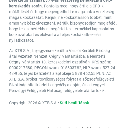
befektetői számlák 77%-án veszteség keletkezik a CFD-
kereskedés során.
Fontolja meg, hogy érti-e a CFD-k
működését és hogy megengedheti-e magának a veszteség
magas kockázatát. Kérjük, ne kockáztasson többet, mint
amennyit kész elveszíteni. Kérjük, bizonyosodjon meg afelől,
hogy teljes mértékben megértette a termékkel kapcsolatos
kockázatokat és elolvasta a teljes kockázatkezelési
nyilatkozatot.
Az XTB S.A., bejegyzésre került a Varsói Kerületi Bíróság
által vezetett Nemzeti Cégnyilvántartásba, a Nemzeti
Cégnyilvántartás 13. kereskedelmi osztályán, KRS szám:
0000217580, REGON szám: 015803782, NIP szám: 527-24-
43-955, teljes befizetett alaptőkéje 5 878 462,55 PLN. Az
XTB S.A. brókeri tevékenységet folytat a Tőzsdefelügyeleti
Bizottság által kiadott engedély alapján, és a Lengyel
Pénzügyi Felügyeleti Hatóság felügyelete alá tartozik.
Copyright 2026 © XTB S.A.
•
Süti beállítások