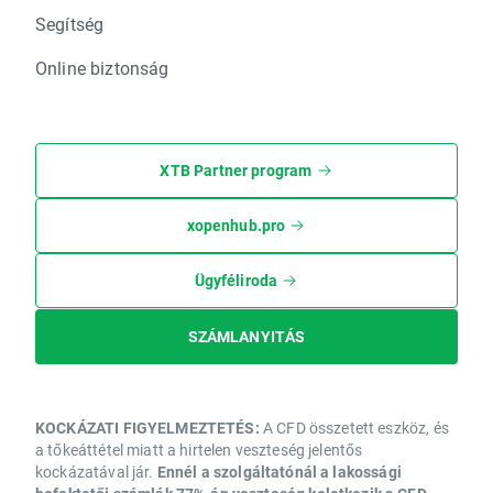
Segítség
Online biztonság
XTB Partner program
xopenhub.pro
Ügyféliroda
SZÁMLANYITÁS
KOCKÁZATI FIGYELMEZTETÉS:
A CFD összetett eszköz, és
a tőkeáttétel miatt a hirtelen veszteség jelentős
kockázatával jár.
Ennél a szolgáltatónál a lakossági