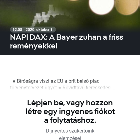
12:08 · 2020. október 1.
NAPI DAX: A Bayer zuhan a friss
reményekkel
● Bíróságra viszi az EU a brit belső piaci
törvénytervezet ügyét ● Rövidtávú kereskedési...
Lépjen be, vagy hozzon
létre egy ingyenes fiókot
a folytatáshoz.
Díjnyertes szakértőink
elemzései