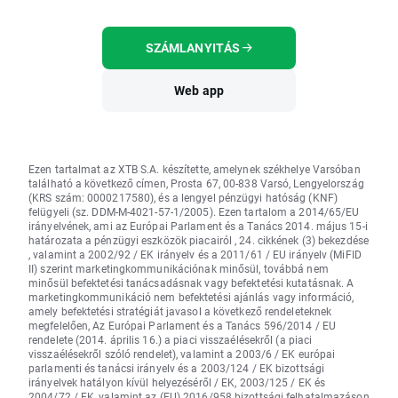
SZÁMLANYITÁS
Web app
Ezen tartalmat az XTB S.A. készítette, amelynek székhelye Varsóban
található a következő címen, Prosta 67, 00-838 Varsó, Lengyelország
(KRS szám: 0000217580), és a lengyel pénzügyi hatóság (KNF)
felügyeli (sz. DDM-M-4021-57-1/2005). Ezen tartalom a 2014/65/EU
irányelvének, ami az Európai Parlament és a Tanács 2014. május 15-i
határozata a pénzügyi eszközök piacairól , 24. cikkének (3) bekezdése
, valamint a 2002/92 / EK irányelv és a 2011/61 / EU irányelv (MiFID
II) szerint marketingkommunikációnak minősül, továbbá nem
minősül befektetési tanácsadásnak vagy befektetési kutatásnak. A
marketingkommunikáció nem befektetési ajánlás vagy információ,
amely befektetési stratégiát javasol a következő rendeleteknek
megfelelően, Az Európai Parlament és a Tanács 596/2014 / EU
rendelete (2014. április 16.) a piaci visszaélésekről (a piaci
visszaélésekről szóló rendelet), valamint a 2003/6 / EK európai
parlamenti és tanácsi irányelv és a 2003/124 / EK bizottsági
irányelvek hatályon kívül helyezéséről / EK, 2003/125 / EK és
2004/72 / EK, valamint az (EU) 2016/958 bizottsági felhatalmazáson