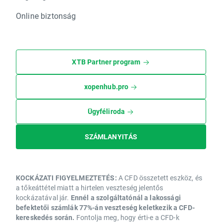
Online biztonság
XTB Partner program
xopenhub.pro
Ügyféliroda
SZÁMLANYITÁS
KOCKÁZATI FIGYELMEZTETÉS:
A CFD összetett eszköz, és
a tőkeáttétel miatt a hirtelen veszteség jelentős
kockázatával jár.
Ennél a szolgáltatónál a lakossági
befektetői számlák 77%-án veszteség keletkezik a CFD-
kereskedés során.
Fontolja meg, hogy érti-e a CFD-k