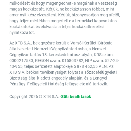
működését és hogy megengedheti-e magának a veszteség
magas kockázatát. Kérjük, ne kockáztasson többet, mint
amennyit kész elveszíteni. Kérjük, bizonyosodjon meg afelől,
hogy teljes mértékben megértette a termékkel kapcsolatos
kockázatokat és elolvasta a teljes kockázatkezelési
nyilatkozatot.
Az XTB S.A., bejegyzésre került a Varsói Kerületi Bíróság
által vezetett Nemzeti Cégnyilvántartásba, a Nemzeti
Cégnyilvántartás 13. kereskedelmi osztályán, KRS szám:
0000217580, REGON szám: 015803782, NIP szám: 527-24-
43-955, teljes befizetett alaptőkéje 5 878 462,55 PLN. Az
XTB S.A. brókeri tevékenységet folytat a Tőzsdefelügyeleti
Bizottság által kiadott engedély alapján, és a Lengyel
Pénzügyi Felügyeleti Hatóság felügyelete alá tartozik.
Copyright 2026 © XTB S.A.
•
Süti beállítások