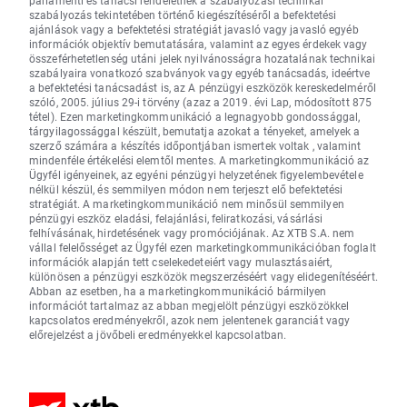
parlamenti és tanácsi rendeletnek a szabályozási technikai
szabályozás tekintetében történő kiegészítéséről a befektetési
ajánlások vagy a befektetési stratégiát javasló vagy javasló egyéb
információk objektív bemutatására, valamint az egyes érdekek vagy
összeférhetetlenség utáni jelek nyilvánosságra hozatalának technikai
szabályaira vonatkozó szabványok vagy egyéb tanácsadás, ideértve
a befektetési tanácsadást is, az A pénzügyi eszközök kereskedelméről
szóló, 2005. július 29-i törvény (azaz a 2019. évi Lap, módosított 875
tétel). Ezen marketingkommunikáció a legnagyobb gondossággal,
tárgyilagossággal készült, bemutatja azokat a tényeket, amelyek a
szerző számára a készítés időpontjában ismertek voltak , valamint
mindenféle értékelési elemtől mentes. A marketingkommunikáció az
Ügyfél igényeinek, az egyéni pénzügyi helyzetének figyelembevétele
nélkül készül, és semmilyen módon nem terjeszt elő befektetési
stratégiát. A marketingkommunikáció nem minősül semmilyen
pénzügyi eszköz eladási, felajánlási, feliratkozási, vásárlási
felhívásának, hirdetésének vagy promóciójának. Az XTB S.A. nem
vállal felelősséget az Ügyfél ezen marketingkommunikációban foglalt
információk alapján tett cselekedeteiért vagy mulasztásaiért,
különösen a pénzügyi eszközök megszerzéséért vagy elidegenítéséért.
Abban az esetben, ha a marketingkommunikáció bármilyen
információt tartalmaz az abban megjelölt pénzügyi eszközökkel
kapcsolatos eredményekről, azok nem jelentenek garanciát vagy
előrejelzést a jövőbeli eredményekkel kapcsolatban.