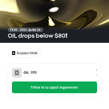
15:05 · 2023. április 26.
OIL drops below $80❗
Árupiaci Hírek
-
OIL
CFD
-
Töltse le az appot ingyenesen