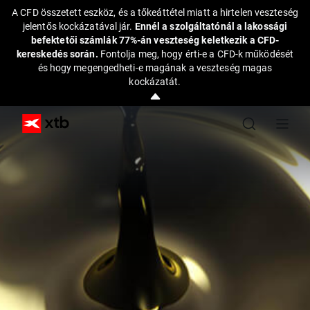
A CFD összetett eszköz, és a tőkeáttétel miatt a hirtelen veszteség
jelentős kockázatával jár.
Ennél a szolgáltatónál a lakossági
befektetői számlák 77%-án veszteség keletkezik a CFD-
kereskedés során.
Fontolja meg, hogy érti-e a CFD-k működését
és hogy megengedheti-e magának a veszteség magas
kockázatát.