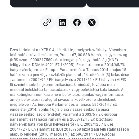
Streeten
amerikai dollár
nyereségrealizálásra
gyengülése miatt
került sor; a devizapiacok
stagnálnak (2026.08.06.)
Ezen tartalmat az XTB S.A. készítette, amelynek székhelye Varsóban
található a következő címen, Prosta 67, 00-838 Varsó, Lengyelország
(KRS szám: 0000217580), és a lengyel pénzügyi hatóság (KNF)
felügyeli (sz. DDM-M-4021-57-1/2005). Ezen tartalom a 2014/65/EU
irányelvének, ami az Európai Parlament és a Tanács 2014. május 15-i
határozata a pénzügyi eszközök piacairól , 24. cikkének (3) bekezdése
, valamint a 2002/92 / EK irányelv és a 2011/61 / EU irányelv (MiFID
II) szerint marketingkommunikációnak minősül, továbbá nem
minősül befektetési tanácsadásnak vagy befektetési kutatásnak. A
marketingkommunikáció nem befektetési ajánlás vagy információ,
amely befektetési stratégiát javasol a következő rendeleteknek
megfelelően, Az Európai Parlament és a Tanács 596/2014 / EU
rendelete (2014. április 16.) a piaci visszaélésekről (a piaci
visszaélésekről szóló rendelet), valamint a 2003/6 / EK európai
parlamenti és tanácsi irányelv és a 2003/124 / EK bizottsági
irányelvek hatályon kívül helyezéséről / EK, 2003/125 / EK és
2004/72 / EK, valamint az (EU) 2016/958 bizottsági felhatalmazáson
alapuló rendelet (2016. március 9.) az 596/2014 / EU európai