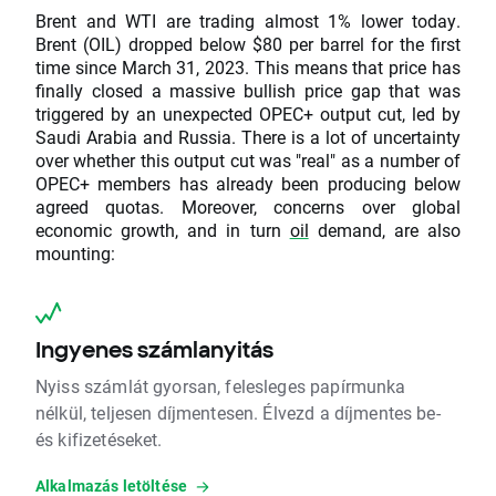
Brent and WTI are trading almost 1% lower today.
Brent (OIL) dropped below $80 per barrel for the first
time since March 31, 2023. This means that price has
finally closed a massive bullish price gap that was
triggered by an unexpected OPEC+ output cut, led by
Saudi Arabia and Russia. There is a lot of uncertainty
over whether this output cut was "real" as a number of
OPEC+ members has already been producing below
agreed quotas. Moreover, concerns over global
economic growth, and in turn
oil
demand, are also
mounting:
Ingyenes számlanyitás
Nyiss számlát gyorsan, felesleges papírmunka
nélkül, teljesen díjmentesen. Élvezd a díjmentes be-
és kifizetéseket.
Alkalmazás letöltése