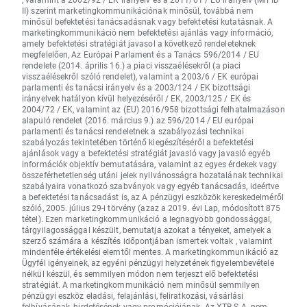
II) szerint marketingkommunikációnak minősül, továbbá nem
minősül befektetési tanácsadásnak vagy befektetési kutatásnak. A
marketingkommunikáció nem befektetési ajánlás vagy információ,
amely befektetési stratégiát javasol a következő rendeleteknek
megfelelően, Az Európai Parlament és a Tanács 596/2014 / EU
rendelete (2014. április 16.) a piaci visszaélésekről (a piaci
visszaélésekről szóló rendelet), valamint a 2003/6 / EK európai
parlamenti és tanácsi irányelv és a 2003/124 / EK bizottsági
irányelvek hatályon kívül helyezéséről / EK, 2003/125 / EK és
2004/72 / EK, valamint az (EU) 2016/958 bizottsági felhatalmazáson
alapuló rendelet (2016. március 9.) az 596/2014 / EU európai
parlamenti és tanácsi rendeletnek a szabályozási technikai
szabályozás tekintetében történő kiegészítéséről a befektetési
ajánlások vagy a befektetési stratégiát javasló vagy javasló egyéb
információk objektív bemutatására, valamint az egyes érdekek vagy
összeférhetetlenség utáni jelek nyilvánosságra hozatalának technikai
szabályaira vonatkozó szabványok vagy egyéb tanácsadás, ideértve
a befektetési tanácsadást is, az A pénzügyi eszközök kereskedelméről
szóló, 2005. július 29-i törvény (azaz a 2019. évi Lap, módosított 875
tétel). Ezen marketingkommunikáció a legnagyobb gondossággal,
tárgyilagossággal készült, bemutatja azokat a tényeket, amelyek a
szerző számára a készítés időpontjában ismertek voltak , valamint
mindenféle értékelési elemtől mentes. A marketingkommunikáció az
Ügyfél igényeinek, az egyéni pénzügyi helyzetének figyelembevétele
nélkül készül, és semmilyen módon nem terjeszt elő befektetési
stratégiát. A marketingkommunikáció nem minősül semmilyen
pénzügyi eszköz eladási, felajánlási, feliratkozási, vásárlási
felhívásának, hirdetésének vagy promóciójának. Az XTB S.A. nem