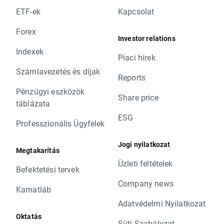
ETF-ek
Kapcsolat
Forex
Investor relations
Indexek
Piaci hírek
Számlavezetés és díjak
Reports
Pénzügyi eszközök
Share price
táblázata
ESG
Professzionális Ügyfelek
Jogi nyilatkozat
Megtakarítás
Üzleti feltételek
Befektetési tervek
Company news
Kamatláb
Adatvédelmi Nyilatkozat
Oktatás
Süti Szabályzat