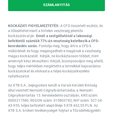
SZÁMLANYITÁS
KOCKÁZATI FIGYELMEZTETÉS:
A CFD összetett eszköz, és
a tőkeáttétel miatt a hirtelen veszteség jelentős
kockázatával jár.
Ennél a szolgáltatónál a lakossági
befektetői számlák 77%-án veszteség keletkezik a CFD-
kereskedés során.
Fontolja meg, hogy érti-e a CFD-k
működését és hogy megengedheti-e magának a veszteség
magas kockázatát. Kérjük, ne kockáztasson többet, mint
amennyit kész elveszíteni. Kérjük, bizonyosodjon meg afelől,
hogy teljes mértékben megértette a termékkel kapcsolatos
kockázatokat és elolvasta a teljes kockázatkezelési
nyilatkozatot.
Az XTB S.A., bejegyzésre került a Varsói Kerületi Bíróság
által vezetett Nemzeti Cégnyilvántartásba, a Nemzeti
Cégnyilvántartás 13. kereskedelmi osztályán, KRS szám:
0000217580, REGON szám: 015803782, NIP szám: 527-24-
43-955, teljes befizetett alaptőkéje 5 878 462,55 PLN. Az
XTB S.A. brókeri tevékenységet folytat a Tőzsdefelügyeleti