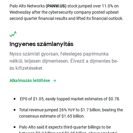
Palo Alto Networks
(PANW.US)
stock jumped over 11.0% on
Wednesday after the cybersecurity company posted upbeat
second quarter financial results and lifted its financial outlook.
Ingyenes számlanyitás
Nyiss számlát gyorsan, felesleges papírmunka
nélkül, teljesen díjmentesen. Élvezd a díjmentes be-
és kifizetéseket.
Alkalmazás letöltése
EPS of $1.05, easily topped market estimates of $0.78.
Total revenue jumped 26% YoY to $1.7 billion, beating the
consensus estimate of $1.65 billion.
Palo Alto said it expects third-quarter billings to be