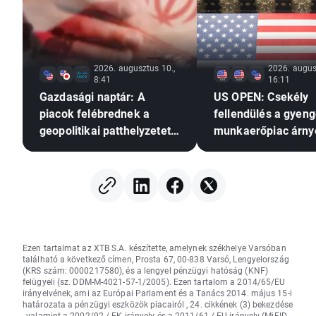
2026. augusztus 10.,
2026. augus
8:41
16:11
Gazdasági naptár: A
US OPEN: Csekély
piacok felébrednek a
fellendülés a gyen
geopolitikai patthelyzetet
munkaerőpiac árn
hozó hétvége után🚢
Ezen tartalmat az XTB S.A. készítette, amelynek székhelye Varsóban
található a következő címen, Prosta 67, 00-838 Varsó, Lengyelország
(KRS szám: 0000217580), és a lengyel pénzügyi hatóság (KNF)
felügyeli (sz. DDM-M-4021-57-1/2005). Ezen tartalom a 2014/65/EU
irányelvének, ami az Európai Parlament és a Tanács 2014. május 15-i
határozata a pénzügyi eszközök piacairól , 24. cikkének (3) bekezdése
, valamint a 2002/92 / EK irányelv és a 2011/61 / EU irányelv (MiFID