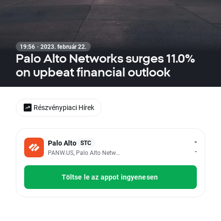
19:56 · 2023. február 22.
Palo Alto Networks surges 11.0%
on upbeat financial outlook
Részvénypiaci Hírek
-
Palo Alto
STC
-
PANW.US, Palo Alto Networks Inc
Töltse le az appot ingyenesen