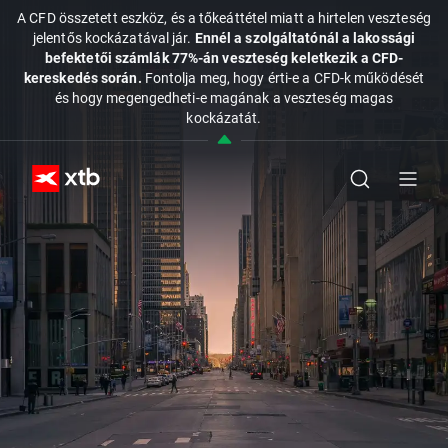
A CFD összetett eszköz, és a tőkeáttétel miatt a hirtelen veszteség
jelentős kockázatával jár.
Ennél a szolgáltatónál a lakossági
befektetői számlák 77%-án veszteség keletkezik a CFD-
kereskedés során.
Fontolja meg, hogy érti-e a CFD-k működését
és hogy megengedheti-e magának a veszteség magas
kockázatát.