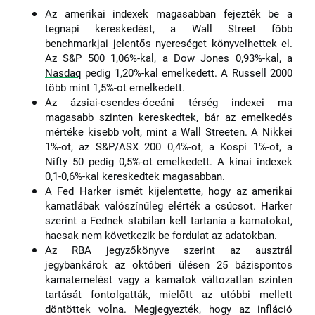
Az amerikai indexek magasabban fejezték be a
tegnapi kereskedést, a Wall Street főbb
benchmarkjai jelentős nyereséget könyvelhettek el.
Az S&P 500 1,06%-kal, a Dow Jones 0,93%-kal, a
Nasdaq
pedig 1,20%-kal emelkedett. A Russell 2000
több mint 1,5%-ot emelkedett.
Az ázsiai-csendes-óceáni térség indexei ma
magasabb szinten kereskedtek, bár az emelkedés
mértéke kisebb volt, mint a Wall Streeten. A Nikkei
1%-ot, az S&P/ASX 200 0,4%-ot, a Kospi 1%-ot, a
Nifty 50 pedig 0,5%-ot emelkedett. A kínai indexek
0,1-0,6%-kal kereskedtek magasabban.
A Fed Harker ismét kijelentette, hogy az amerikai
kamatlábak valószínűleg elérték a csúcsot. Harker
szerint a Fednek stabilan kell tartania a kamatokat,
hacsak nem következik be fordulat az adatokban.
Az RBA jegyzőkönyve szerint az ausztrál
jegybankárok az októberi ülésen 25 bázispontos
kamatemelést vagy a kamatok változatlan szinten
tartását fontolgatták, mielőtt az utóbbi mellett
döntöttek volna. Megjegyezték, hogy az infláció