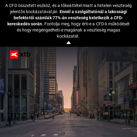
A CFD összetett eszköz, és a tőkeáttétel miatt a hirtelen veszteség
jelentős kockázatával jár.
Ennél a szolgáltatónál a lakossági
befektetői számlák 77%-án veszteség keletkezik a CFD-
kereskedés során.
Fontolja meg, hogy érti-e a CFD-k működését
és hogy megengedheti-e magának a veszteség magas
kockázatát.