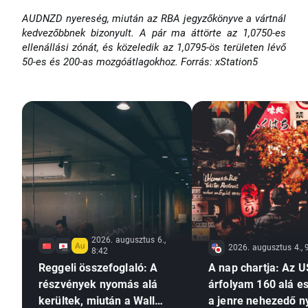
AUDNZD nyereség, miután az RBA jegyzőkönyve a vártnál
kedvezőbbnek bizonyult. A pár ma áttörte az 1,0750-es
ellenállási zónát, és közeledik az 1,0795-ös területen lévő
50-es és 200-as mozgóátlagokhoz. Forrás: xStation5
2026. augusztus 6.,
2026. augusztus 4., 
8:42
Reggeli összefoglaló: A
A nap chartja: Az 
részvények nyomás alá
árfolyam 160 alá es
kerültek, miután a Wall
a jenre nehezedő 