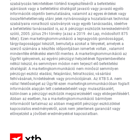
szabályozás tekintetében történő kiegészítéséről a befektetési
ajánlások vagy a befektetési stratégiát javasló vagy javasló egyéb
információk objektív bemutatására, valamint az egyes érdekek vagy
összeférhetetlenség utáni jelek nyilvánosságra hozatalának technikai
szabályaira vonatkozó szabványok vagy egyéb tanácsadás, ideértve
a befektetési tanácsadást is, az A pénzügyi eszközök kereskedelméről
szóló, 2005. július 29-i törvény (azaz a 2019. évi Lap, módosított 875
tétel). Ezen marketingkommunikáció a legnagyobb gondossággal,
tárgyilagossággal készült, bemutatja azokat a tényeket, amelyek a
szerző számára a készítés időpontjában ismertek voltak , valamint
mindenféle értékelési elemtől mentes. A marketingkommunikáció az
Ügyfél igényeinek, az egyéni pénzügyi helyzetének figyelembevétele
nélkül készül, és semmilyen módon nem terjeszt elő befektetési
stratégiát. A marketingkommunikáció nem minősül semmilyen
pénzügyi eszköz eladási, felajánlási, feliratkozási, vásárlási
felhívásának, hirdetésének vagy promóciójának. Az XTB S.A. nem
vállal felelősséget az Ügyfél ezen marketingkommunikációban foglalt
információk alapján tett cselekedeteiért vagy mulasztásaiért,
különösen a pénzügyi eszközök megszerzéséért vagy elidegenítéséért.
Abban az esetben, ha a marketingkommunikáció bármilyen
információt tartalmaz az abban megjelölt pénzügyi eszközökkel
kapcsolatos eredményekről, azok nem jelentenek garanciát vagy
előrejelzést a jövőbeli eredményekkel kapcsolatban.