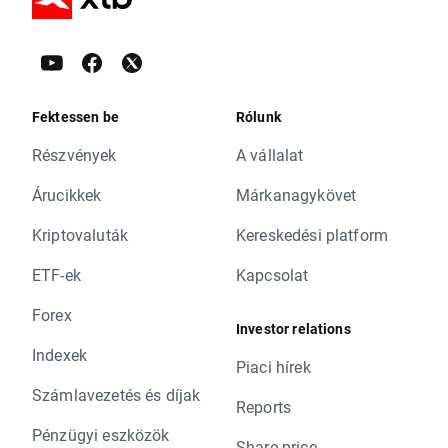
Fektessen be
Rólunk
Részvények
A vállalat
Árucikkek
Márkanagykövet
Kriptovaluták
Kereskedési platform
ETF-ek
Kapcsolat
Forex
Investor relations
Indexek
Piaci hírek
Számlavezetés és díjak
Reports
Pénzügyi eszközök
Share price