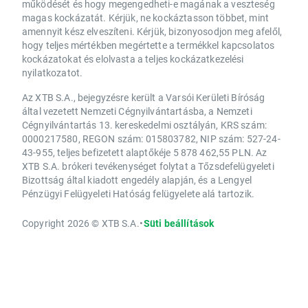
működését és hogy megengedheti-e magának a veszteség
magas kockázatát. Kérjük, ne kockáztasson többet, mint
amennyit kész elveszíteni. Kérjük, bizonyosodjon meg afelől,
hogy teljes mértékben megértette a termékkel kapcsolatos
kockázatokat és elolvasta a teljes kockázatkezelési
nyilatkozatot.
Az XTB S.A., bejegyzésre került a Varsói Kerületi Bíróság
által vezetett Nemzeti Cégnyilvántartásba, a Nemzeti
Cégnyilvántartás 13. kereskedelmi osztályán, KRS szám:
0000217580, REGON szám: 015803782, NIP szám: 527-24-
43-955, teljes befizetett alaptőkéje 5 878 462,55 PLN. Az
XTB S.A. brókeri tevékenységet folytat a Tőzsdefelügyeleti
Bizottság által kiadott engedély alapján, és a Lengyel
Pénzügyi Felügyeleti Hatóság felügyelete alá tartozik.
Copyright 2026 © XTB S.A.
•
Süti beállítások