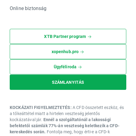
Online biztonság
XTB Partner program
xopenhub.pro
Ügyféliroda
SZÁMLANYITÁS
KOCKÁZATI FIGYELMEZTETÉS:
A CFD összetett eszköz, és
a tőkeáttétel miatt a hirtelen veszteség jelentős
kockázatával jár.
Ennél a szolgáltatónál a lakossági
befektetői számlák 77%-án veszteség keletkezik a CFD-
kereskedés során.
Fontolja meg, hogy érti-e a CFD-k