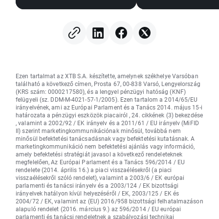
Streeten
továbbra is fennáll
nyereségrealizálásra
került sor; a devizapiacok
stagnálnak (2026.08.06.)
Ezen tartalmat az XTB S.A. készítette, amelynek székhelye Varsóban
található a következő címen, Prosta 67, 00-838 Varsó, Lengyelország
(KRS szám: 0000217580), és a lengyel pénzügyi hatóság (KNF)
felügyeli (sz. DDM-M-4021-57-1/2005). Ezen tartalom a 2014/65/EU
irányelvének, ami az Európai Parlament és a Tanács 2014. május 15-i
határozata a pénzügyi eszközök piacairól , 24. cikkének (3) bekezdése
, valamint a 2002/92 / EK irányelv és a 2011/61 / EU irányelv (MiFID
II) szerint marketingkommunikációnak minősül, továbbá nem
minősül befektetési tanácsadásnak vagy befektetési kutatásnak. A
marketingkommunikáció nem befektetési ajánlás vagy információ,
amely befektetési stratégiát javasol a következő rendeleteknek
megfelelően, Az Európai Parlament és a Tanács 596/2014 / EU
rendelete (2014. április 16.) a piaci visszaélésekről (a piaci
visszaélésekről szóló rendelet), valamint a 2003/6 / EK európai
parlamenti és tanácsi irányelv és a 2003/124 / EK bizottsági
irányelvek hatályon kívül helyezéséről / EK, 2003/125 / EK és
2004/72 / EK, valamint az (EU) 2016/958 bizottsági felhatalmazáson
alapuló rendelet (2016. március 9.) az 596/2014 / EU európai
parlamenti és tanácsi rendeletnek a szabályozási technikai