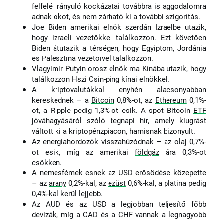
felfelé irányuló kockázatai továbbra is aggodalomra
adnak okot, és nem zárható ki a további szigorítás.
Joe Biden amerikai elnök szerdán Izraelbe utazik,
hogy izraeli vezetőkkel találkozzon. Ezt követően
Biden átutazik a térségen, hogy Egyiptom, Jordánia
és Palesztina vezetőivel találkozzon.
Vlagyimir Putyin orosz elnök ma Kínába utazik, hogy
találkozzon Hszi Csin-ping kínai elnökkel.
A kriptovalutákkal enyhén alacsonyabban
–
kereskednek
a
Bitcoin
0,8%-ot, az
Ethereum
0,1%-
ot, a Ripple pedig 1,3%-ot esik. A spot Bitcoin
ETF
jóváhagyásáról szóló tegnapi hír, amely kiugrást
váltott ki a kriptopénzpiacon, hamisnak bizonyult.
–
Az energiahordozók visszahúzódnak
az
olaj
0,7%-
ot esik, míg az amerikai
földgáz
ára 0,3%-ot
csökken.
A nemesfémek esnek az USD erősödése közepette
–
az
arany
0,2%-kal, az
ezüst
0,6%-kal, a platina pedig
0,4%-kal kerül lejjebb.
Az AUD és az USD a legjobban teljesítő főbb
devizák, míg a CAD és a CHF vannak a legnagyobb