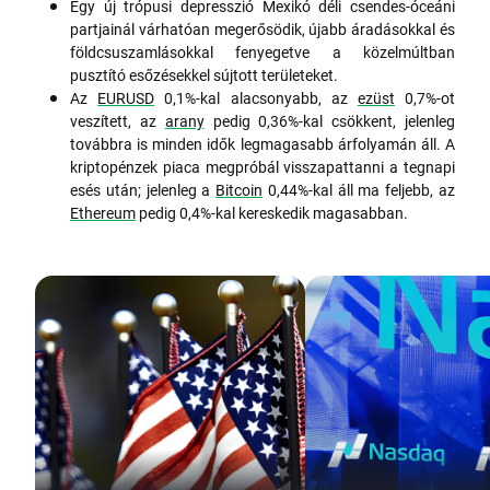
Egy új trópusi depresszió Mexikó déli csendes-óceáni
partjainál várhatóan megerősödik, újabb áradásokkal és
földcsuszamlásokkal fenyegetve a közelmúltban
pusztító esőzésekkel sújtott területeket.
Az
EURUSD
0,1%-kal alacsonyabb, az
ezüst
0,7%-ot
veszített, az
arany
pedig 0,36%-kal csökkent, jelenleg
továbbra is minden idők legmagasabb árfolyamán áll. A
kriptopénzek piaca megpróbál visszapattanni a tegnapi
esés után; jelenleg a
Bitcoin
0,44%-kal áll ma feljebb, az
Ethereum
pedig 0,4%-kal kereskedik magasabban.