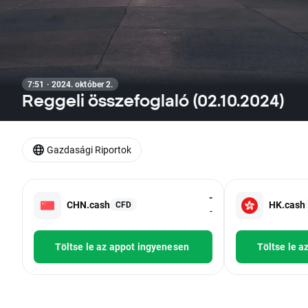
7:51 · 2024. október 2.
Reggeli összefoglaló (02.10.2024)
Gazdasági Riportok
-
CHN.cash
HK.cash
CFD
-
Töltse le az appot ingyenesen
Töltse le a