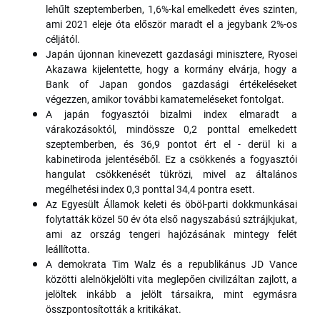
lehűlt szeptemberben, 1,6%-kal emelkedett éves szinten,
ami 2021 eleje óta először maradt el a jegybank 2%-os
céljától.
Japán újonnan kinevezett gazdasági minisztere, Ryosei
Akazawa kijelentette, hogy a kormány elvárja, hogy a
Bank of Japan gondos gazdasági értékeléseket
végezzen, amikor további kamatemeléseket fontolgat.
A japán fogyasztói bizalmi index elmaradt a
várakozásoktól, mindössze 0,2 ponttal emelkedett
szeptemberben, és 36,9 pontot ért el - derül ki a
kabinetiroda jelentéséből. Ez a csökkenés a fogyasztói
hangulat csökkenését tükrözi, mivel az általános
megélhetési index 0,3 ponttal 34,4 pontra esett.
Az Egyesült Államok keleti és öböl-parti dokkmunkásai
folytatták közel 50 év óta első nagyszabású sztrájkjukat,
ami az ország tengeri hajózásának mintegy felét
leállította.
A demokrata Tim Walz és a republikánus JD Vance
közötti alelnökjelölti vita meglepően civilizáltan zajlott, a
jelöltek inkább a jelölt társaikra, mint egymásra
összpontosították a kritikákat.