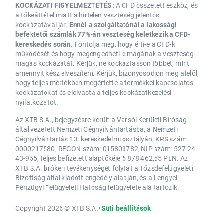
KOCKÁZATI FIGYELMEZTETÉS:
A CFD összetett eszköz, és
a tőkeáttétel miatt a hirtelen veszteség jelentős
kockázatával jár.
Ennél a szolgáltatónál a lakossági
befektetői számlák 77%-án veszteség keletkezik a CFD-
kereskedés során.
Fontolja meg, hogy érti-e a CFD-k
működését és hogy megengedheti-e magának a veszteség
magas kockázatát. Kérjük, ne kockáztasson többet, mint
amennyit kész elveszíteni. Kérjük, bizonyosodjon meg afelől,
hogy teljes mértékben megértette a termékkel kapcsolatos
kockázatokat és elolvasta a teljes kockázatkezelési
nyilatkozatot.
Az XTB S.A., bejegyzésre került a Varsói Kerületi Bíróság
által vezetett Nemzeti Cégnyilvántartásba, a Nemzeti
Cégnyilvántartás 13. kereskedelmi osztályán, KRS szám:
0000217580, REGON szám: 015803782, NIP szám: 527-24-
43-955, teljes befizetett alaptőkéje 5 878 462,55 PLN. Az
XTB S.A. brókeri tevékenységet folytat a Tőzsdefelügyeleti
Bizottság által kiadott engedély alapján, és a Lengyel
Pénzügyi Felügyeleti Hatóság felügyelete alá tartozik.
Copyright 2026 © XTB S.A.
•
Süti beállítások