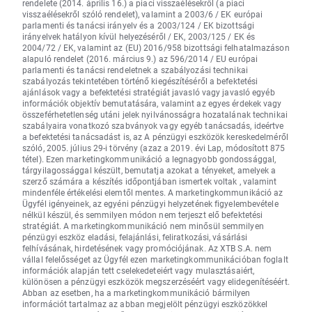
rendelete (2014. április 16.) a piaci visszaélésekről (a piaci
visszaélésekről szóló rendelet), valamint a 2003/6 / EK európai
parlamenti és tanácsi irányelv és a 2003/124 / EK bizottsági
irányelvek hatályon kívül helyezéséről / EK, 2003/125 / EK és
2004/72 / EK, valamint az (EU) 2016/958 bizottsági felhatalmazáson
alapuló rendelet (2016. március 9.) az 596/2014 / EU európai
parlamenti és tanácsi rendeletnek a szabályozási technikai
szabályozás tekintetében történő kiegészítéséről a befektetési
ajánlások vagy a befektetési stratégiát javasló vagy javasló egyéb
információk objektív bemutatására, valamint az egyes érdekek vagy
összeférhetetlenség utáni jelek nyilvánosságra hozatalának technikai
szabályaira vonatkozó szabványok vagy egyéb tanácsadás, ideértve
a befektetési tanácsadást is, az A pénzügyi eszközök kereskedelméről
szóló, 2005. július 29-i törvény (azaz a 2019. évi Lap, módosított 875
tétel). Ezen marketingkommunikáció a legnagyobb gondossággal,
tárgyilagossággal készült, bemutatja azokat a tényeket, amelyek a
szerző számára a készítés időpontjában ismertek voltak , valamint
mindenféle értékelési elemtől mentes. A marketingkommunikáció az
Ügyfél igényeinek, az egyéni pénzügyi helyzetének figyelembevétele
nélkül készül, és semmilyen módon nem terjeszt elő befektetési
stratégiát. A marketingkommunikáció nem minősül semmilyen
pénzügyi eszköz eladási, felajánlási, feliratkozási, vásárlási
felhívásának, hirdetésének vagy promóciójának. Az XTB S.A. nem
vállal felelősséget az Ügyfél ezen marketingkommunikációban foglalt
információk alapján tett cselekedeteiért vagy mulasztásaiért,
különösen a pénzügyi eszközök megszerzéséért vagy elidegenítéséért.
Abban az esetben, ha a marketingkommunikáció bármilyen
információt tartalmaz az abban megjelölt pénzügyi eszközökkel