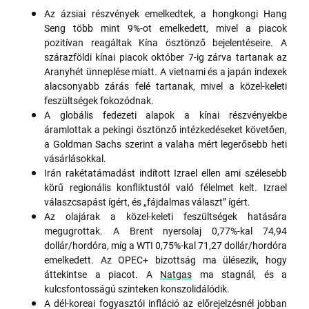
Az ázsiai részvények emelkedtek, a hongkongi Hang
Seng több mint 9%-ot emelkedett, mivel a piacok
pozitívan reagáltak Kína ösztönző bejelentéseire. A
szárazföldi kínai piacok október 7-ig zárva tartanak az
Aranyhét ünneplése miatt. A vietnami és a japán indexek
alacsonyabb zárás felé tartanak, mivel a közel-keleti
feszültségek fokozódnak.
A globális fedezeti alapok a kínai részvényekbe
áramlottak a pekingi ösztönző intézkedéseket követően,
a Goldman Sachs szerint a valaha mért legerősebb heti
vásárlásokkal.
Irán rakétatámadást indított Izrael ellen ami szélesebb
körű regionális konfliktustól való félelmet kelt. Izrael
válaszcsapást ígért, és „fájdalmas választ” ígért.
Az olajárak a közel-keleti feszültségek hatására
megugrottak. A Brent nyersolaj 0,77%-kal 74,94
dollár/hordóra, míg a WTI 0,75%-kal 71,27 dollár/hordóra
emelkedett. Az OPEC+ bizottság ma ülésezik, hogy
áttekintse a piacot. A
Natgas
ma stagnál, és a
kulcsfontosságú szinteken konszolidálódik.
A dél-koreai fogyasztói infláció az előrejelzésnél jobban