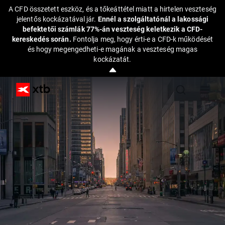
A CFD összetett eszköz, és a tőkeáttétel miatt a hirtelen veszteség
jelentős kockázatával jár.
Ennél a szolgáltatónál a lakossági
befektetői számlák 77%-án veszteség keletkezik a CFD-
kereskedés során.
Fontolja meg, hogy érti-e a CFD-k működését
és hogy megengedheti-e magának a veszteség magas
kockázatát.