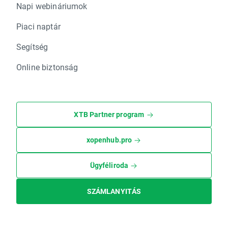
Napi webináriumok
Piaci naptár
Segítség
Online biztonság
XTB Partner program
xopenhub.pro
Ügyféliroda
SZÁMLANYITÁS