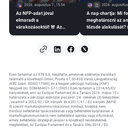
2026. augusztus 7., 15:54
2026. augusztus 
Az NFP-adat jóval
A nap chartja: Mi f
elmaradt a
meghatározni az am
várakozásoktól! 🚨 Az
tőzsde alakulását? 
EURUSD emelkedik 📈
augusztus 7.)
Ezen tartalmat az XTB S.A. készítette, amelynek székhelye Varsóban
található a következő címen, Prosta 67, 00-838 Varsó, Lengyelország
(KRS szám: 0000217580), és a lengyel pénzügyi hatóság (KNF)
felügyeli (sz. DDM-M-4021-57-1/2005). Ezen tartalom a 2014/65/EU
irányelvének, ami az Európai Parlament és a Tanács 2014. május 15-i
határozata a pénzügyi eszközök piacairól , 24. cikkének (3) bekezdése
, valamint a 2002/92 / EK irányelv és a 2011/61 / EU irányelv (MiFID
II) szerint marketingkommunikációnak minősül, továbbá nem
minősül befektetési tanácsadásnak vagy befektetési kutatásnak. A
marketingkommunikáció nem befektetési ajánlás vagy információ,
amely befektetési stratégiát javasol a következő rendeleteknek
megfelelően, Az Európai Parlament és a Tanács 596/2014 / EU