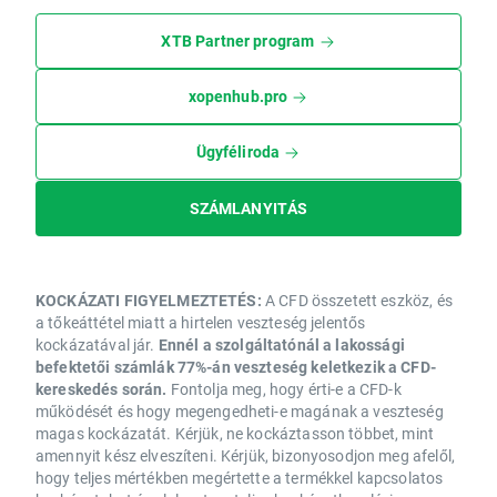
XTB Partner program
xopenhub.pro
Ügyféliroda
SZÁMLANYITÁS
KOCKÁZATI FIGYELMEZTETÉS:
A CFD összetett eszköz, és
a tőkeáttétel miatt a hirtelen veszteség jelentős
kockázatával jár.
Ennél a szolgáltatónál a lakossági
befektetői számlák 77%-án veszteség keletkezik a CFD-
kereskedés során.
Fontolja meg, hogy érti-e a CFD-k
működését és hogy megengedheti-e magának a veszteség
magas kockázatát. Kérjük, ne kockáztasson többet, mint
amennyit kész elveszíteni. Kérjük, bizonyosodjon meg afelől,
hogy teljes mértékben megértette a termékkel kapcsolatos