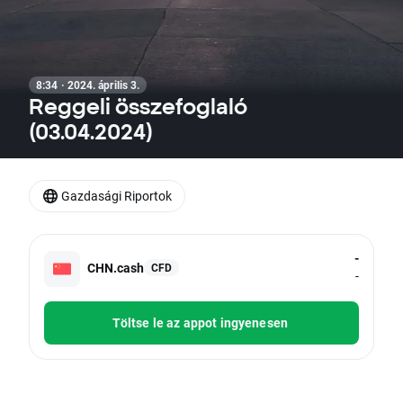
8:34 · 2024. április 3.
Reggeli összefoglaló
(03.04.2024)
Gazdasági Riportok
-
CHN.cash
CFD
-
Töltse le az appot ingyenesen