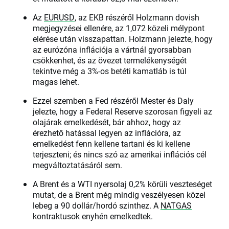
Az
EURUSD
, az EKB részéről Holzmann dovish
megjegyzései ellenére, az 1,072 közeli mélypont
elérése után visszapattan. Holzmann jelezte, hogy
az eurózóna inflációja a vártnál gyorsabban
csökkenhet, és az övezet termelékenységét
tekintve még a 3%-os betéti kamatláb is túl
magas lehet.
Ezzel szemben a Fed részéről Mester és Daly
jelezte, hogy a Federal Reserve szorosan figyeli az
olajárak emelkedését, bár ahhoz, hogy az
érezhető hatással legyen az inflációra, az
emelkedést fenn kellene tartani és ki kellene
terjeszteni; és nincs szó az amerikai inflációs cél
megváltoztatásáról sem.
A Brent és a WTI nyersolaj 0,2% körüli veszteséget
mutat, de a Brent még mindig veszélyesen közel
lebeg a 90 dollár/hordó szinthez. A
NATGAS
kontraktusok enyhén emelkedtek.