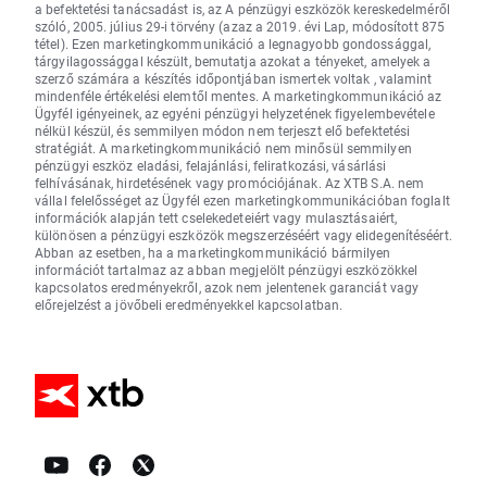
a befektetési tanácsadást is, az A pénzügyi eszközök kereskedelméről
szóló, 2005. július 29-i törvény (azaz a 2019. évi Lap, módosított 875
tétel). Ezen marketingkommunikáció a legnagyobb gondossággal,
tárgyilagossággal készült, bemutatja azokat a tényeket, amelyek a
szerző számára a készítés időpontjában ismertek voltak , valamint
mindenféle értékelési elemtől mentes. A marketingkommunikáció az
Ügyfél igényeinek, az egyéni pénzügyi helyzetének figyelembevétele
nélkül készül, és semmilyen módon nem terjeszt elő befektetési
stratégiát. A marketingkommunikáció nem minősül semmilyen
pénzügyi eszköz eladási, felajánlási, feliratkozási, vásárlási
felhívásának, hirdetésének vagy promóciójának. Az XTB S.A. nem
vállal felelősséget az Ügyfél ezen marketingkommunikációban foglalt
információk alapján tett cselekedeteiért vagy mulasztásaiért,
különösen a pénzügyi eszközök megszerzéséért vagy elidegenítéséért.
Abban az esetben, ha a marketingkommunikáció bármilyen
információt tartalmaz az abban megjelölt pénzügyi eszközökkel
kapcsolatos eredményekről, azok nem jelentenek garanciát vagy
előrejelzést a jövőbeli eredményekkel kapcsolatban.