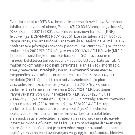
Ezen tartalmat az XTB S.A. készítette, amelynek székhelye Varsóban
található a következő címen, Prosta 67, 00-838 Varsó, Lengyelország
(KRS szám: 0000217580), és a lengyel pénzügyi hatóság (KNF)
felügyeli (sz. DDM-M-4021-57-1/2005). Ezen tartalom a 2014/65/EU
irányelvének, ami az Európai Parlament és a Tanács 2014. május 15-i
határozata a pénzügyi eszközök piacairól , 24. cikkének (3) bekezdése
, valamint a 2002/92 / EK irányelv és a 2011/61 / EU irányelv (MiFID
II) szerint marketingkommunikációnak minősül, továbbá nem
minősül befektetési tanácsadásnak vagy befektetési kutatásnak. A
marketingkommunikáció nem befektetési ajánlás vagy információ,
amely befektetési stratégiát javasol a következő rendeleteknek
megfelelően, Az Európai Parlament és a Tanács 596/2014 / EU
rendelete (2014. április 16.) a piaci visszaélésekről (a piaci
visszaélésekről szóló rendelet), valamint a 2003/6 / EK európai
parlamenti és tanácsi irányelv és a 2003/124 / EK bizottsági
irányelvek hatályon kívül helyezéséről / EK, 2003/125 / EK és
2004/72 / EK, valamint az (EU) 2016/958 bizottsági felhatalmazáson
alapuló rendelet (2016. március 9.) az 596/2014 / EU európai
parlamenti és tanácsi rendeletnek a szabályozási technikai
szabályozás tekintetében történő kiegészítéséről a befektetési
ajánlások vagy a befektetési stratégiát javasló vagy javasló egyéb
információk objektív bemutatására, valamint az egyes érdekek vagy
összeférhetetlenség utáni jelek nyilvánosságra hozatalának technikai
szabályaira vonatkozó szabványok vagy egyéb tanácsadás, ideértve