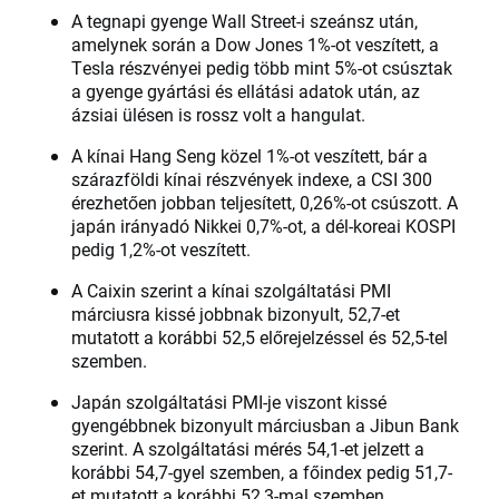
A tegnapi gyenge Wall Street-i szeánsz után,
amelynek során a Dow Jones 1%-ot veszített, a
Tesla részvényei pedig több mint 5%-ot csúsztak
a gyenge gyártási és ellátási adatok után, az
ázsiai ülésen is rossz volt a hangulat.
A kínai Hang Seng közel 1%-ot veszített, bár a
szárazföldi kínai részvények indexe, a CSI 300
érezhetően jobban teljesített, 0,26%-ot csúszott. A
japán irányadó Nikkei 0,7%-ot, a dél-koreai KOSPI
pedig 1,2%-ot veszített.
A Caixin szerint a kínai szolgáltatási PMI
márciusra kissé jobbnak bizonyult, 52,7-et
mutatott a korábbi 52,5 előrejelzéssel és 52,5-tel
szemben.
Japán szolgáltatási PMI-je viszont kissé
gyengébbnek bizonyult márciusban a Jibun Bank
szerint. A szolgáltatási mérés 54,1-et jelzett a
korábbi 54,7-gyel szemben, a főindex pedig 51,7-
et mutatott a korábbi 52,3-mal szemben.