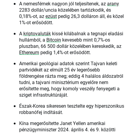
A nemesfémek nagyon jól teljesítenek, az
arany
2283 dollár/uncia közelében tartózkodik, és
0,18%-ot, az
ezüst
pedig 26,3 dolláron áll, és közel
1%-ot erősödött.
A
kriptovaluták
kissé kilábalnak a tegnapi eladási
hullámból, a
Bitcoin
kevesebb mint 0,7%-os
pluszban, 66 500 dollár közelében kereskedik, az
Ethereum
pedig 1,4%-ot erősödött.
Amerikai geológiai adatok szerint Tajvan keleti
partvidékét az elmúlt 25 év legerősebb
földrengése rázta meg; eddig 4 halálos áldozatról
tudni, a tajvani minisztérium egyelőre nem
erősítette meg, hogy komoly veszély fenyegeti a
sziget infrastruktúráját.
Észak-Korea sikeresen tesztelte egy hiperszonikus
robbanófej indítását.
Kína megerősítette Janet Yellen amerikai
pénzügyminiszter 2024. április 4. és 9. közötti