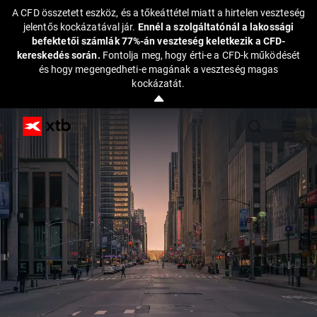
A CFD összetett eszköz, és a tőkeáttétel miatt a hirtelen veszteség
jelentős kockázatával jár.
Ennél a szolgáltatónál a lakossági
befektetői számlák 77%-án veszteség keletkezik a CFD-
kereskedés során.
Fontolja meg, hogy érti-e a CFD-k működését
és hogy megengedheti-e magának a veszteség magas
kockázatát.