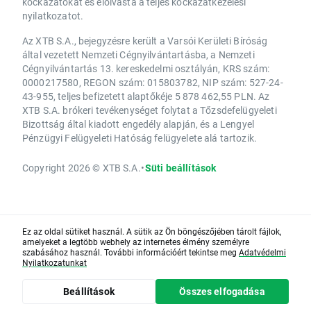
kockázatokat és elolvasta a teljes kockázatkezelési
nyilatkozatot.
Az XTB S.A., bejegyzésre került a Varsói Kerületi Bíróság
által vezetett Nemzeti Cégnyilvántartásba, a Nemzeti
Cégnyilvántartás 13. kereskedelmi osztályán, KRS szám:
0000217580, REGON szám: 015803782, NIP szám: 527-24-
43-955, teljes befizetett alaptőkéje 5 878 462,55 PLN. Az
XTB S.A. brókeri tevékenységet folytat a Tőzsdefelügyeleti
Bizottság által kiadott engedély alapján, és a Lengyel
Pénzügyi Felügyeleti Hatóság felügyelete alá tartozik.
Copyright 2026 © XTB S.A.
•
Süti beállítások
Ez az oldal sütiket használ. A sütik az Ön böngészőjében tárolt fájlok,
amelyeket a legtöbb webhely az internetes élmény személyre
szabásához használ. További információért tekintse meg
Adatvédelmi
Nyilatkozatunkat
Beállítások
Összes elfogadása