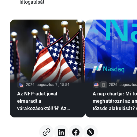
látogatását.
2026. augusztus 7., 15:54
2026. augusztus 
Az NFP-adat jóval
A nap chartja: Mi f
elmaradt a
meghatározni az am
várakozásoktól! 🚨 Az
tőzsde alakulását? 
EURUSD emelkedik 📈
augusztus 7.)