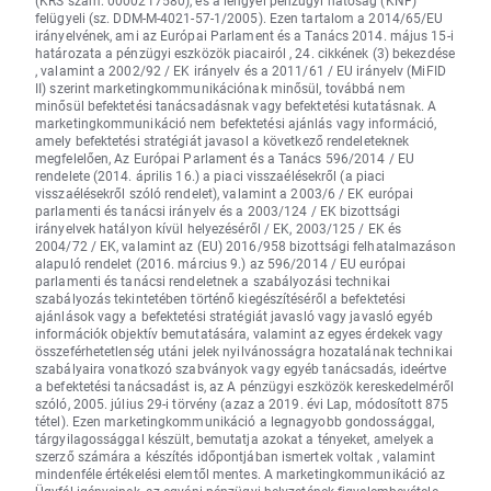
(KRS szám: 0000217580), és a lengyel pénzügyi hatóság (KNF)
felügyeli (sz. DDM-M-4021-57-1/2005). Ezen tartalom a 2014/65/EU
irányelvének, ami az Európai Parlament és a Tanács 2014. május 15-i
határozata a pénzügyi eszközök piacairól , 24. cikkének (3) bekezdése
, valamint a 2002/92 / EK irányelv és a 2011/61 / EU irányelv (MiFID
II) szerint marketingkommunikációnak minősül, továbbá nem
minősül befektetési tanácsadásnak vagy befektetési kutatásnak. A
marketingkommunikáció nem befektetési ajánlás vagy információ,
amely befektetési stratégiát javasol a következő rendeleteknek
megfelelően, Az Európai Parlament és a Tanács 596/2014 / EU
rendelete (2014. április 16.) a piaci visszaélésekről (a piaci
visszaélésekről szóló rendelet), valamint a 2003/6 / EK európai
parlamenti és tanácsi irányelv és a 2003/124 / EK bizottsági
irányelvek hatályon kívül helyezéséről / EK, 2003/125 / EK és
2004/72 / EK, valamint az (EU) 2016/958 bizottsági felhatalmazáson
alapuló rendelet (2016. március 9.) az 596/2014 / EU európai
parlamenti és tanácsi rendeletnek a szabályozási technikai
szabályozás tekintetében történő kiegészítéséről a befektetési
ajánlások vagy a befektetési stratégiát javasló vagy javasló egyéb
információk objektív bemutatására, valamint az egyes érdekek vagy
összeférhetetlenség utáni jelek nyilvánosságra hozatalának technikai
szabályaira vonatkozó szabványok vagy egyéb tanácsadás, ideértve
a befektetési tanácsadást is, az A pénzügyi eszközök kereskedelméről
szóló, 2005. július 29-i törvény (azaz a 2019. évi Lap, módosított 875
tétel). Ezen marketingkommunikáció a legnagyobb gondossággal,
tárgyilagossággal készült, bemutatja azokat a tényeket, amelyek a
szerző számára a készítés időpontjában ismertek voltak , valamint
mindenféle értékelési elemtől mentes. A marketingkommunikáció az