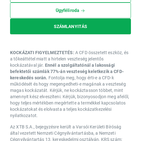
Ügyféliroda
SZÁMLANYITÁS
KOCKÁZATI FIGYELMEZTETÉS:
A CFD összetett eszköz, és
a tőkeáttétel miatt a hirtelen veszteség jelentős
kockázatával jár.
Ennél a szolgáltatónál a lakossági
befektetői számlák 77%-án veszteség keletkezik a CFD-
kereskedés során.
Fontolja meg, hogy érti-e a CFD-k
működését és hogy megengedheti-e magának a veszteség
magas kockázatát. Kérjük, ne kockáztasson többet, mint
amennyit kész elveszíteni. Kérjük, bizonyosodjon meg afelől,
hogy teljes mértékben megértette a termékkel kapcsolatos
kockázatokat és elolvasta a teljes kockázatkezelési
nyilatkozatot.
Az XTB S.A., bejegyzésre került a Varsói Kerületi Bíróság
által vezetett Nemzeti Cégnyilvántartásba, a Nemzeti
Cégnyilvántartás 13. kereskedelmi osztályán, KRS szám: