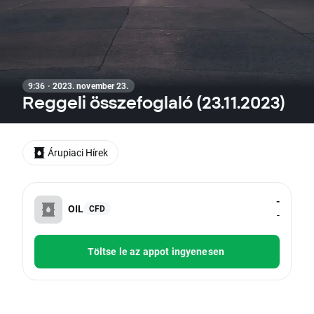
9:36 · 2023. november 23.
Reggeli összefoglaló (23.11.2023)
Árupiaci Hírek
-
OIL
CFD
-
Töltse le az appot ingyenesen