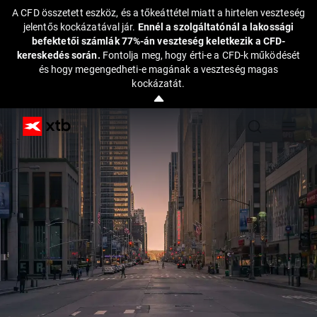
A CFD összetett eszköz, és a tőkeáttétel miatt a hirtelen veszteség
jelentős kockázatával jár.
Ennél a szolgáltatónál a lakossági
befektetői számlák 77%-án veszteség keletkezik a CFD-
kereskedés során.
Fontolja meg, hogy érti-e a CFD-k működését
és hogy megengedheti-e magának a veszteség magas
kockázatát.