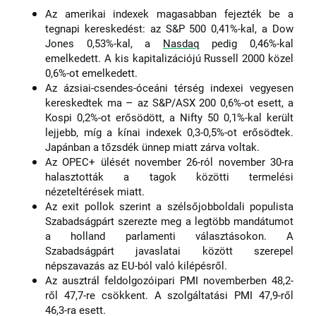
Az amerikai indexek magasabban fejezték be a
tegnapi kereskedést: az S&P 500 0,41%-kal, a Dow
Jones 0,53%-kal, a
Nasdaq
pedig 0,46%-kal
emelkedett. A kis kapitalizációjú Russell 2000 közel
0,6%-ot emelkedett.
Az ázsiai-csendes-óceáni térség indexei vegyesen
–
kereskedtek ma
az S&P/ASX 200 0,6%-ot esett, a
Kospi 0,2%-ot erősödött, a Nifty 50 0,1%-kal került
lejjebb, míg a kínai indexek 0,3-0,5%-ot erősödtek.
Japánban a tőzsdék ünnep miatt zárva voltak.
Az OPEC+ ülését november 26-ról november 30-ra
halasztották a tagok közötti termelési
nézeteltérések miatt.
Az exit pollok szerint a szélsőjobboldali populista
Szabadságpárt szerezte meg a legtöbb mandátumot
a holland parlamenti választásokon. A
Szabadságpárt javaslatai között szerepel
népszavazás az EU-ból való kilépésről.
Az ausztrál feldolgozóipari PMI novemberben 48,2-
ről 47,7-re csökkent. A szolgáltatási PMI 47,9-ről
46,3-ra esett.