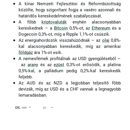
A kínai Nemzeti Fejlesztési és Reformbizottság
közölte, hogy szigorítani fogja a vasérc azonnali és
határidős kereskedelmének szabályozását.
A főbb
kriptovaluták
enyhén alacsonyabban
–
kereskednek
a
Bitcoin
0,5%-ot, az
Ethereum
és a
Dogecoin 0,3%-ot, míg a Ripple 1,1%-ot csúszik.
–
Az energiahordozók visszahúzódnak
az
olaj
0,8%-
kal alacsonyabban kereskedik, míg az amerikai
földgáz
ára 1%-ot esik.
–
A nemesfémek profitálnak az USD gyengüléséből
az
arany
és az
ezüst
0,3%-ot erősödik, a platina
0,5%-kal, a palládium pedig 0,2%-kal kereskedik
feljebb.
Az AUD és az NZD a legjobban teljesítő főbb
devizák, míg az USD és a CHF vannak a legnagyobb
lemaradásban.