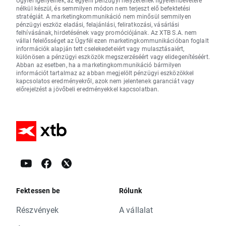
Ügyfél igényeinek, az egyéni pénzügyi helyzetének figyelembevétele
nélkül készül, és semmilyen módon nem terjeszt elő befektetési
stratégiát. A marketingkommunikáció nem minősül semmilyen
pénzügyi eszköz eladási, felajánlási, feliratkozási, vásárlási
felhívásának, hirdetésének vagy promóciójának. Az XTB S.A. nem
vállal felelősséget az Ügyfél ezen marketingkommunikációban foglalt
információk alapján tett cselekedeteiért vagy mulasztásaiért,
különösen a pénzügyi eszközök megszerzéséért vagy elidegenítéséért.
Abban az esetben, ha a marketingkommunikáció bármilyen
információt tartalmaz az abban megjelölt pénzügyi eszközökkel
kapcsolatos eredményekről, azok nem jelentenek garanciát vagy
előrejelzést a jövőbeli eredményekkel kapcsolatban.
Fektessen be
Rólunk
Részvények
A vállalat