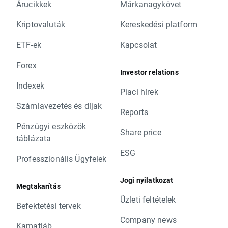
Árucikkek
Márkanagykövet
Kriptovaluták
Kereskedési platform
ETF-ek
Kapcsolat
Forex
Investor relations
Indexek
Piaci hírek
Számlavezetés és díjak
Reports
Pénzügyi eszközök
Share price
táblázata
ESG
Professzionális Ügyfelek
Jogi nyilatkozat
Megtakarítás
Üzleti feltételek
Befektetési tervek
Company news
Kamatláb