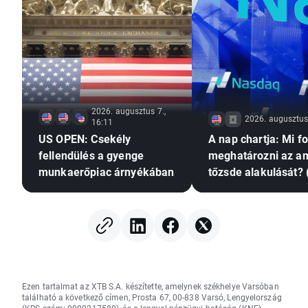
2026. augusztus 7.,
2026. augusztus 
16:11
US OPEN: Csekély
A nap chartja: Mi f
fellendülés a gyenge
meghatározni az am
munkaerőpiac árnyékában
tőzsde alakulását? 
augusztus 7.)
Ezen tartalmat az XTB S.A. készítette, amelynek székhelye Varsóban
található a következő címen, Prosta 67, 00-838 Varsó, Lengyelország