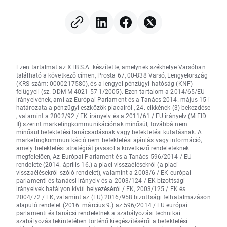
Ezen tartalmat az XTB S.A. készítette, amelynek székhelye Varsóban
található a következő címen, Prosta 67, 00-838 Varsó, Lengyelország
(KRS szám: 0000217580), és a lengyel pénzügyi hatóság (KNF)
felügyeli (sz. DDM-M-4021-57-1/2005). Ezen tartalom a 2014/65/EU
irányelvének, ami az Európai Parlament és a Tanács 2014. május 15-i
határozata a pénzügyi eszközök piacairól , 24. cikkének (3) bekezdése
, valamint a 2002/92 / EK irányelv és a 2011/61 / EU irányelv (MiFID
II) szerint marketingkommunikációnak minősül, továbbá nem
minősül befektetési tanácsadásnak vagy befektetési kutatásnak. A
marketingkommunikáció nem befektetési ajánlás vagy információ,
amely befektetési stratégiát javasol a következő rendeleteknek
megfelelően, Az Európai Parlament és a Tanács 596/2014 / EU
rendelete (2014. április 16.) a piaci visszaélésekről (a piaci
visszaélésekről szóló rendelet), valamint a 2003/6 / EK európai
parlamenti és tanácsi irányelv és a 2003/124 / EK bizottsági
irányelvek hatályon kívül helyezéséről / EK, 2003/125 / EK és
2004/72 / EK, valamint az (EU) 2016/958 bizottsági felhatalmazáson
alapuló rendelet (2016. március 9.) az 596/2014 / EU európai
parlamenti és tanácsi rendeletnek a szabályozási technikai
szabályozás tekintetében történő kiegészítéséről a befektetési