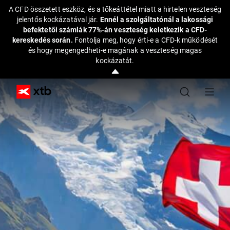
A CFD összetett eszköz, és a tőkeáttétel miatt a hirtelen veszteség
jelentős kockázatával jár.
Ennél a szolgáltatónál a lakossági
befektetői számlák 77%-án veszteség keletkezik a CFD-
kereskedés során.
Fontolja meg, hogy érti-e a CFD-k működését
és hogy megengedheti-e magának a veszteség magas
kockázatát.