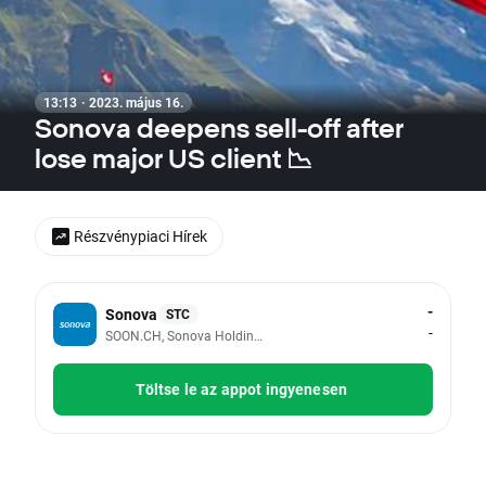
13:13 · 2023. május 16.
Sonova deepens sell-off after
lose major US client 📉
Részvénypiaci Hírek
-
Sonova
STC
-
SOON.CH, Sonova Holding AG
Töltse le az appot ingyenesen