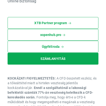
Online biztonság
XTB Partner program
xopenhub.pro
Ügyféliroda
SZÁMLANYITÁS
KOCKÁZATI FIGYELMEZTETÉS:
A CFD összetett eszköz, és
a tőkeáttétel miatt a hirtelen veszteség jelentős
kockázatával jár.
Ennél a szolgáltatónál a lakossági
befektetői számlák 77%-án veszteség keletkezik a CFD-
kereskedés során.
Fontolja meg, hogy érti-e a CFD-k
működését és hogy megengedheti-e magának a veszteség