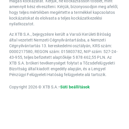
magas kockázatát. Kérjük, ne kockáztasson többet, mint
amennyit kész elveszíteni. Kérjük, bizonyosodjon meg afelől,
hogy teljes mértékben megértette a termékkel kapcsolatos
kockázatokat és elolvasta a teljes kockázatkezelési
nyilatkozatot.
Az XTB S.A., bejegyzésre került a Varsói Kerületi Bíróság
által vezetett Nemzeti Cégnyilvántartásba, a Nemzeti
Cégnyilvántartás 13. kereskedelmi osztályán, KRS szám:
0000217580, REGON szám: 015803782, NIP szám: 527-24-
43-955, teljes befizetett alaptőkéje 5 878 462,55 PLN. Az
XTB S.A. brókeri tevékenységet folytat a Tőzsdefelügyeleti
Bizottság által kiadott engedély alapján, és a Lengyel
Pénzügyi Felügyeleti Hatóság felügyelete alá tartozik.
Copyright 2026 © XTB S.A.
•
Süti beállítások