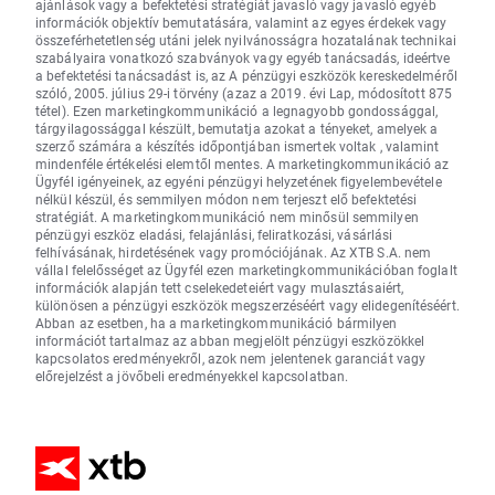
ajánlások vagy a befektetési stratégiát javasló vagy javasló egyéb
információk objektív bemutatására, valamint az egyes érdekek vagy
összeférhetetlenség utáni jelek nyilvánosságra hozatalának technikai
szabályaira vonatkozó szabványok vagy egyéb tanácsadás, ideértve
a befektetési tanácsadást is, az A pénzügyi eszközök kereskedelméről
szóló, 2005. július 29-i törvény (azaz a 2019. évi Lap, módosított 875
tétel). Ezen marketingkommunikáció a legnagyobb gondossággal,
tárgyilagossággal készült, bemutatja azokat a tényeket, amelyek a
szerző számára a készítés időpontjában ismertek voltak , valamint
mindenféle értékelési elemtől mentes. A marketingkommunikáció az
Ügyfél igényeinek, az egyéni pénzügyi helyzetének figyelembevétele
nélkül készül, és semmilyen módon nem terjeszt elő befektetési
stratégiát. A marketingkommunikáció nem minősül semmilyen
pénzügyi eszköz eladási, felajánlási, feliratkozási, vásárlási
felhívásának, hirdetésének vagy promóciójának. Az XTB S.A. nem
vállal felelősséget az Ügyfél ezen marketingkommunikációban foglalt
információk alapján tett cselekedeteiért vagy mulasztásaiért,
különösen a pénzügyi eszközök megszerzéséért vagy elidegenítéséért.
Abban az esetben, ha a marketingkommunikáció bármilyen
információt tartalmaz az abban megjelölt pénzügyi eszközökkel
kapcsolatos eredményekről, azok nem jelentenek garanciát vagy
előrejelzést a jövőbeli eredményekkel kapcsolatban.