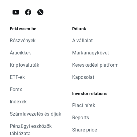
Fektessen be
Rólunk
Részvények
A vállalat
Árucikkek
Márkanagykövet
Kriptovaluták
Kereskedési platform
ETF-ek
Kapcsolat
Forex
Investor relations
Indexek
Piaci hírek
Számlavezetés és díjak
Reports
Pénzügyi eszközök
Share price
táblázata