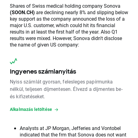
Shares of Swiss medical holding company Sonova
(SOON.CH)
are declining nearly 8% and slipping below
key support as the company announced the loss of a
major U.S. customer, which could hit its financial
results in at least the first half of the year. Also Q1
results were mixed. However, Sonova didn't disclose
the name of given US company:
Ingyenes számlanyitás
Nyiss számlát gyorsan, felesleges papírmunka
nélkül, teljesen díjmentesen. Élvezd a díjmentes be-
és kifizetéseket.
Alkalmazás letöltése
Analysts at JP Morgan, Jefferies and Vontobel
indicated that the frm that Sonova does not want