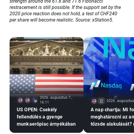
strength around the 61.8 and 71.6 Fibonacci
restracement is still possible. If the support set by the
2020 price reaction does not hold, a test of CHF240
per share will become realistic. Source: xStation5.
2026. augusztus 7.,
2026. augusztus 
16:11
US OPEN: Csekély
A nap chartja: Mi f
fellendülés a gyenge
meghatározni az am
munkaerőpiac árnyékában
tőzsde alakulását? 
augusztus 7.)