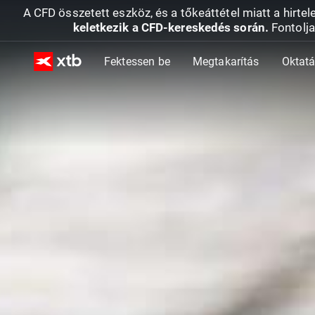
A CFD összetett eszköz, és a tőkeáttétel miatt a hirtel
keletkezik a CFD-kereskedés során.
Fontolja
Fektessen be
Megtakarítás
Oktat