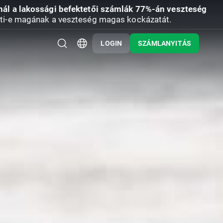
nál a lakossági befektetői számlák 77%-án veszteség
ti-e magának a veszteség magas kockázatát.
LOGIN
SZÁMLANYITÁS