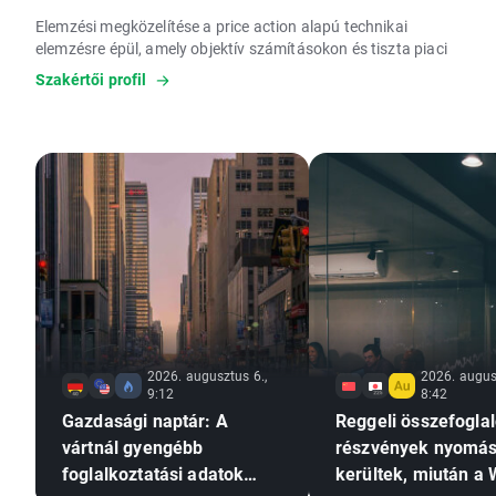
Elemzési megközelítése a price action alapú technikai
elemzésre épül, amely objektív számításokon és tiszta piaci
adatokon alapul. EIP képesítéssel rendelkezik, amely az
Szakértői profil
Európai Unió egyik legmagasabb szintű szakmai minősítése
a befektetési szolgáltatások területén.
Célja a tudatos és megalapozott befektetési döntéshozatal
támogatása.
2026. augusztus 6.,
2026. augus
9:12
8:42
Gazdasági naptár: A
Reggeli összefoglal
vártnál gyengébb
részvények nyomás
foglalkoztatási adatok
kerültek, miután a 