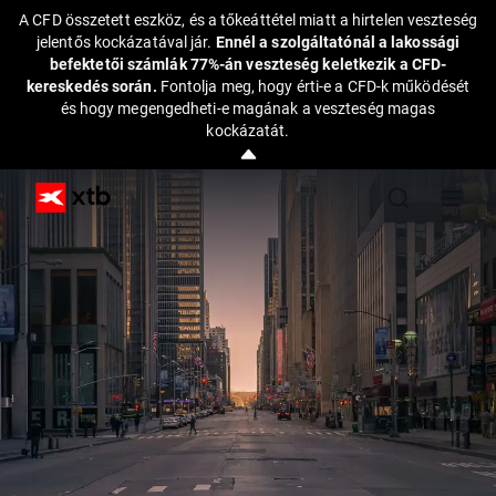
A CFD összetett eszköz, és a tőkeáttétel miatt a hirtelen veszteség
jelentős kockázatával jár.
Ennél a szolgáltatónál a lakossági
befektetői számlák 77%-án veszteség keletkezik a CFD-
kereskedés során.
Fontolja meg, hogy érti-e a CFD-k működését
és hogy megengedheti-e magának a veszteség magas
kockázatát.