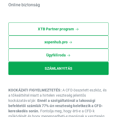
Online biztonság
XTB Partner program
xopenhub.pro
Ügyféliroda
SZÁMLANYITÁS
KOCKÁZATI FIGYELMEZTETÉS:
A CFD összetett eszköz, és
a tőkeáttétel miatt a hirtelen veszteség jelentős
kockázatával jár.
Ennél a szolgáltatónál a lakossági
befektetői számlák 77%-án veszteség keletkezik a CFD-
kereskedés során.
Fontolja meg, hogy érti-e a CFD-k
működését és hogy megengedheti-e magának a veszteség