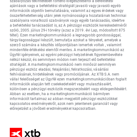
szabályozás tekintetében történő kiegészítéséről a befektetési
ajánlások vagy a befektetési stratégiát javasló vagy javasló egyéb
információk objektív bemutatására, valamint az egyes érdekek vagy
összeférhetetlenség utáni jelek nyilvánosságra hozatalának technikai
szabályaira vonatkozó szabványok vagy egyéb tanácsadás, ideértve
a befektetési tanácsadást is, az A pénzügyi eszközök kereskedelméről
szóló, 2005. július 29-i törvény (azaz a 2019. évi Lap, módosított 875
tétel). Ezen marketingkommunikáció a legnagyobb gondossággal,
tárgyilagossággal készült, bemutatja azokat a tényeket, amelyek a
szerző számára a készítés időpontjában ismertek voltak , valamint
mindenféle értékelési elemtől mentes. A marketingkommunikáció az
Ügyfél igényeinek, az egyéni pénzügyi helyzetének figyelembevétele
nélkül készül, és semmilyen módon nem terjeszt elő befektetési
stratégiát. A marketingkommunikáció nem minősül semmilyen
pénzügyi eszköz eladási, felajánlási, feliratkozási, vásárlási
felhívásának, hirdetésének vagy promóciójának. Az XTB S.A. nem
vállal felelősséget az Ügyfél ezen marketingkommunikációban foglalt
információk alapján tett cselekedeteiért vagy mulasztásaiért,
különösen a pénzügyi eszközök megszerzéséért vagy elidegenítéséért.
Abban az esetben, ha a marketingkommunikáció bármilyen
információt tartalmaz az abban megjelölt pénzügyi eszközökkel
kapcsolatos eredményekről, azok nem jelentenek garanciát vagy
előrejelzést a jövőbeli eredményekkel kapcsolatban.