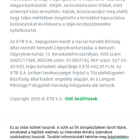
magas kockázatát. Kérjük, ne kockáztasson többet, mint
amennyit kész elveszíteni. Kérjük, bizonyosodjon meg afelől,
hogy teljes mértékben megértette a termékkel kapcsolatos
kockázatokat és elolvasta a teljes kockázatkezelési
nyilatkozatot.
Az XTB S.A., bejegyzésre került a Varsói Kerületi Bíróság
által vezetett Nemzeti Cégnyilvántartásba, a Nemzeti
Cégnyilvántartás 13. kereskedelmi osztályán, KRS szám:
0000217580, REGON szám: 015803782, NIP szám: 527-24-
43-955, teljes befizetett alaptőkéje 5 878 462,55 PLN. Az
XTB S.A. brókeri tevékenységet folytat a Tőzsdefelügyeleti
Bizottság által kiadott engedély alapján, és a Lengyel
Pénzügyi Felügyeleti Hatóság felügyelete alá tartozik.
Copyright 2026 © XTB S.A.
•
Süti beállítások
Ez az oldal sütiket használ. A sütik az Ön böngészőjében tárolt fájlok,
amelyeket a legtöbb webhely az internetes élmény személyre
szabásához használ. További információért tekintse meg
Adatvédelmi