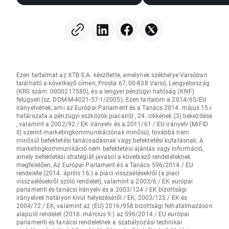
nyomást gyakorolhatnak-e
Streeten
a Fed-re a
nyereségrealizálás
kamatemelésre?
került sor; a deviz
stagnálnak (2026.0
Ezen tartalmat az XTB S.A. készítette, amelynek székhelye Varsóban
található a következő címen, Prosta 67, 00-838 Varsó, Lengyelország
(KRS szám: 0000217580), és a lengyel pénzügyi hatóság (KNF)
felügyeli (sz. DDM-M-4021-57-1/2005). Ezen tartalom a 2014/65/EU
irányelvének, ami az Európai Parlament és a Tanács 2014. május 15-i
határozata a pénzügyi eszközök piacairól , 24. cikkének (3) bekezdése
, valamint a 2002/92 / EK irányelv és a 2011/61 / EU irányelv (MiFID
II) szerint marketingkommunikációnak minősül, továbbá nem
minősül befektetési tanácsadásnak vagy befektetési kutatásnak. A
marketingkommunikáció nem befektetési ajánlás vagy információ,
amely befektetési stratégiát javasol a következő rendeleteknek
megfelelően, Az Európai Parlament és a Tanács 596/2014 / EU
rendelete (2014. április 16.) a piaci visszaélésekről (a piaci
visszaélésekről szóló rendelet), valamint a 2003/6 / EK európai
parlamenti és tanácsi irányelv és a 2003/124 / EK bizottsági
irányelvek hatályon kívül helyezéséről / EK, 2003/125 / EK és
2004/72 / EK, valamint az (EU) 2016/958 bizottsági felhatalmazáson
alapuló rendelet (2016. március 9.) az 596/2014 / EU európai
parlamenti és tanácsi rendeletnek a szabályozási technikai