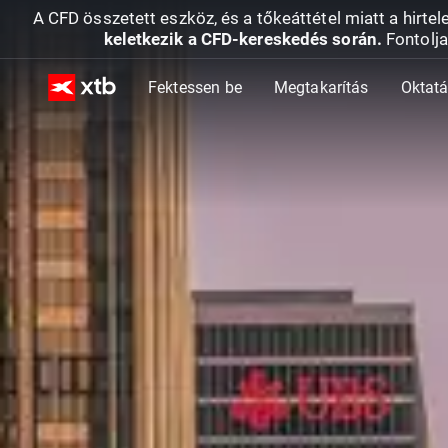
A CFD összetett eszköz, és a tőkeáttétel miatt a hirtel
keletkezik a CFD-kereskedés során.
Fontolja
Fektessen be
Megtakarítás
Oktat