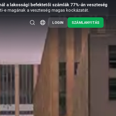
nál a lakossági befektetői számlák 77%-án veszteség
ti-e magának a veszteség magas kockázatát.
LOGIN
SZÁMLANYITÁS