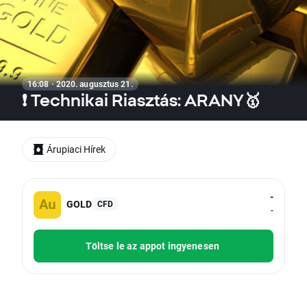
16:08 · 2020. augusztus 21.
❗ Technikai Riasztás: ARANY🥇
Árupiaci Hírek
-
GOLD
CFD
-
Töltse le az appot ingyenesen