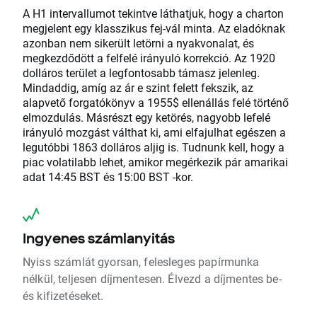
A H1 intervallumot tekintve láthatjuk, hogy a charton
megjelent egy klasszikus fej-vál minta. Az eladóknak
azonban nem sikerült letörni a nyakvonalat, és
megkezdődött a felfelé irányuló korrekció. Az 1920
dolláros terület a legfontosabb támasz jelenleg.
Mindaddig, amíg az ár e szint felett fekszik, az
alapvető forgatókönyv a 1955$ ellenállás felé történő
elmozdulás. Másrészt egy ketörés, nagyobb lefelé
irányuló mozgást válthat ki, ami elfajulhat egészen a
legutóbbi 1863 dolláros aljig is. Tudnunk kell, hogy a
piac volatilabb lehet, amikor megérkezik pár amarikai
adat 14:45 BST és 15:00 BST -kor.
Ingyenes számlanyitás
Nyiss számlát gyorsan, felesleges papírmunka
nélkül, teljesen díjmentesen. Élvezd a díjmentes be-
és kifizetéseket.