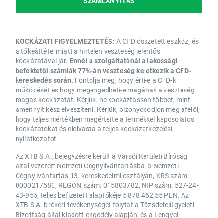
SZÁMLANYITÁS
KOCKÁZATI FIGYELMEZTETÉS:
A CFD összetett eszköz, és
a tőkeáttétel miatt a hirtelen veszteség jelentős
kockázatával jár.
Ennél a szolgáltatónál a lakossági
befektetői számlák 77%-án veszteség keletkezik a CFD-
kereskedés során.
Fontolja meg, hogy érti-e a CFD-k
működését és hogy megengedheti-e magának a veszteség
magas kockázatát. Kérjük, ne kockáztasson többet, mint
amennyit kész elveszíteni. Kérjük, bizonyosodjon meg afelől,
hogy teljes mértékben megértette a termékkel kapcsolatos
kockázatokat és elolvasta a teljes kockázatkezelési
nyilatkozatot.
Az XTB S.A., bejegyzésre került a Varsói Kerületi Bíróság
által vezetett Nemzeti Cégnyilvántartásba, a Nemzeti
Cégnyilvántartás 13. kereskedelmi osztályán, KRS szám:
0000217580, REGON szám: 015803782, NIP szám: 527-24-
43-955, teljes befizetett alaptőkéje 5 878 462,55 PLN. Az
XTB S.A. brókeri tevékenységet folytat a Tőzsdefelügyeleti
Bizottság által kiadott engedély alapján, és a Lengyel