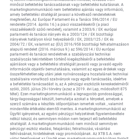
minősül befektetési tanácsadásnak vagy befektetési kutatásnak. A
marketingkommunikáció nem befektetési ajánlás vagy információ,
amely befektetési stratégiát javasol a következő rendeleteknek
megfelelően, Az Európai Parlament és a Tanács 596/2014 / EU
rendelete (2014. április 16.) a piaci visszaélésekről (a piaci
visszaélésekről szóló rendelet), valamint a 2003/6 / EK európai
parlamenti és tanácsi irányelv és a 2003/124 / EK bizottsági
irányelvek hatályon kívül helyezéséről / EK, 2003/125 / EK és
2004/72 / EK, valamint az (EU) 2016/958 bizottsági felhatalmazáson
alapuló rendelet (2016. március 9.) az 596/2014 / EU európai
parlamenti és tanácsi rendeletnek a szabályozási technikai
szabályozás tekintetében történő kiegészítéséről a befektetési
ajánlások vagy a befektetési stratégiát javasló vagy javasló egyéb
információk objektív bemutatására, valamint az egyes érdekek vagy
összeférhetetlenség utáni jelek nyilvánosságra hozatalának technikai
szabályaira vonatkozó szabványok vagy egyéb tanácsadás, ideértve
a befektetési tanácsadást is, az A pénzügyi eszközök kereskedelméről
szóló, 2005. július 29-i törvény (azaz a 2019. évi Lap, módosított 875
tétel). Ezen marketingkommunikáció a legnagyobb gondossággal,
tárgyilagossággal készült, bemutatja azokat a tényeket, amelyek a
szerző számára a készítés időpontjában ismertek voltak , valamint
mindenféle értékelési elemtől mentes. A marketingkommunikáció az
Ügyfél igényeinek, az egyéni pénzügyi helyzetének figyelembevétele
nélkül készül, és semmilyen módon nem terjeszt elő befektetési
stratégiát. A marketingkommunikáció nem minősül semmilyen
pénzügyi eszköz eladási, felajánlási, feliratkozási, vásárlási
felhívásának, hirdetésének vagy promóciójának. Az XTB S.A. nem
vállal felelősséget az Ügyfél ezen marketingkommunikációban foglalt