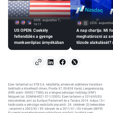
2026. augusztus 7.,
2026. augusztus 
16:11
US OPEN: Csekély
A nap chartja: Mi f
fellendülés a gyenge
meghatározni az am
munkaerőpiac árnyékában
tőzsde alakulását? 
augusztus 7.)
Ezen tartalmat az XTB S.A. készítette, amelynek székhelye Varsóban
található a következő címen, Prosta 67, 00-838 Varsó, Lengyelország
(KRS szám: 0000217580), és a lengyel pénzügyi hatóság (KNF)
felügyeli (sz. DDM-M-4021-57-1/2005). Ezen tartalom a 2014/65/EU
irányelvének, ami az Európai Parlament és a Tanács 2014. május 15-i
határozata a pénzügyi eszközök piacairól , 24. cikkének (3) bekezdése
, valamint a 2002/92 / EK irányelv és a 2011/61 / EU irányelv (MiFID
II) szerint marketingkommunikációnak minősül, továbbá nem