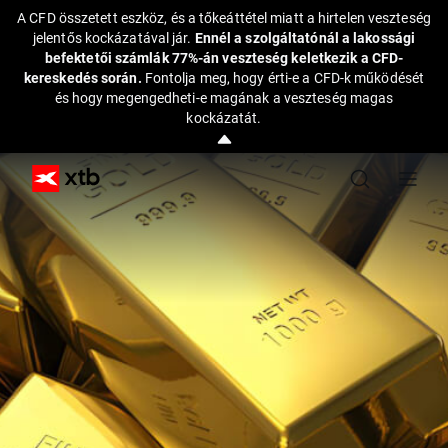
A CFD összetett eszköz, és a tőkeáttétel miatt a hirtelen veszteség
jelentős kockázatával jár.
Ennél a szolgáltatónál a lakossági
befektetői számlák 77%-án veszteség keletkezik a CFD-
kereskedés során.
Fontolja meg, hogy érti-e a CFD-k működését
és hogy megengedheti-e magának a veszteség magas
kockázatát.