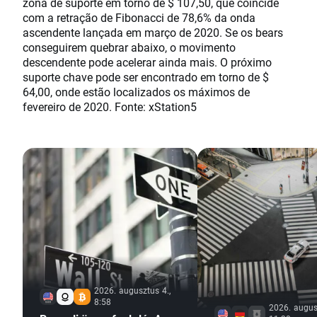
zona de suporte em torno de $ 107,50, que coincide
com a retração de Fibonacci de 78,6% da onda
ascendente lançada em março de 2020. Se os bears
conseguirem quebrar abaixo, o movimento
descendente pode acelerar ainda mais. O próximo
suporte chave pode ser encontrado em torno de $
64,00, onde estão localizados os máximos de
fevereiro de 2020. Fonte: xStation5
2026. augusztus 4.,
8:58
2026. augus