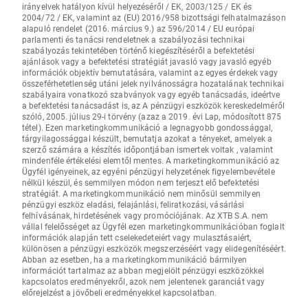
irányelvek hatályon kívül helyezéséről / EK, 2003/125 / EK és
2004/72 / EK, valamint az (EU) 2016/958 bizottsági felhatalmazáson
alapuló rendelet (2016. március 9.) az 596/2014 / EU európai
parlamenti és tanácsi rendeletnek a szabályozási technikai
szabályozás tekintetében történő kiegészítéséről a befektetési
ajánlások vagy a befektetési stratégiát javasló vagy javasló egyéb
információk objektív bemutatására, valamint az egyes érdekek vagy
összeférhetetlenség utáni jelek nyilvánosságra hozatalának technikai
szabályaira vonatkozó szabványok vagy egyéb tanácsadás, ideértve
a befektetési tanácsadást is, az A pénzügyi eszközök kereskedelméről
szóló, 2005. július 29-i törvény (azaz a 2019. évi Lap, módosított 875
tétel). Ezen marketingkommunikáció a legnagyobb gondossággal,
tárgyilagossággal készült, bemutatja azokat a tényeket, amelyek a
szerző számára a készítés időpontjában ismertek voltak , valamint
mindenféle értékelési elemtől mentes. A marketingkommunikáció az
Ügyfél igényeinek, az egyéni pénzügyi helyzetének figyelembevétele
nélkül készül, és semmilyen módon nem terjeszt elő befektetési
stratégiát. A marketingkommunikáció nem minősül semmilyen
pénzügyi eszköz eladási, felajánlási, feliratkozási, vásárlási
felhívásának, hirdetésének vagy promóciójának. Az XTB S.A. nem
vállal felelősséget az Ügyfél ezen marketingkommunikációban foglalt
információk alapján tett cselekedeteiért vagy mulasztásaiért,
különösen a pénzügyi eszközök megszerzéséért vagy elidegenítéséért.
Abban az esetben, ha a marketingkommunikáció bármilyen
információt tartalmaz az abban megjelölt pénzügyi eszközökkel
kapcsolatos eredményekről, azok nem jelentenek garanciát vagy
előrejelzést a jövőbeli eredményekkel kapcsolatban.