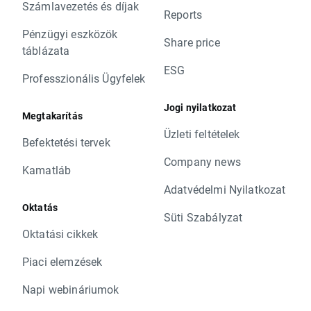
Számlavezetés és díjak
Reports
Pénzügyi eszközök
Share price
táblázata
ESG
Professzionális Ügyfelek
Jogi nyilatkozat
Megtakarítás
Üzleti feltételek
Befektetési tervek
Company news
Kamatláb
Adatvédelmi Nyilatkozat
Oktatás
Süti Szabályzat
Oktatási cikkek
Piaci elemzések
Napi webináriumok