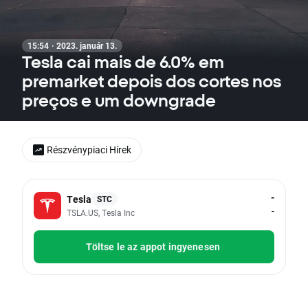
15:54 · 2023. január 13.
Tesla cai mais de 6.0% em
premarket depois dos cortes nos
preços e um downgrade
Részvénypiaci Hírek
-
Tesla
STC
-
TSLA.US, Tesla Inc
Töltse le az appot ingyenesen