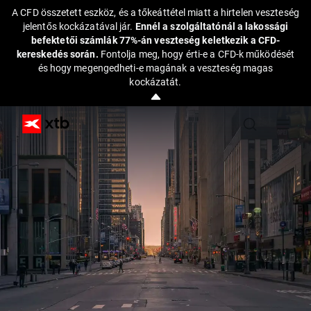
A CFD összetett eszköz, és a tőkeáttétel miatt a hirtelen veszteség
jelentős kockázatával jár.
Ennél a szolgáltatónál a lakossági
befektetői számlák 77%-án veszteség keletkezik a CFD-
kereskedés során.
Fontolja meg, hogy érti-e a CFD-k működését
és hogy megengedheti-e magának a veszteség magas
kockázatát.