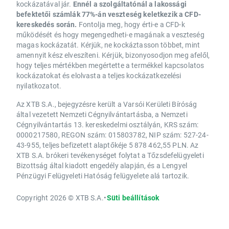
kockázatával jár.
Ennél a szolgáltatónál a lakossági
befektetői számlák 77%-án veszteség keletkezik a CFD-
kereskedés során.
Fontolja meg, hogy érti-e a CFD-k
működését és hogy megengedheti-e magának a veszteség
magas kockázatát. Kérjük, ne kockáztasson többet, mint
amennyit kész elveszíteni. Kérjük, bizonyosodjon meg afelől,
hogy teljes mértékben megértette a termékkel kapcsolatos
kockázatokat és elolvasta a teljes kockázatkezelési
nyilatkozatot.
Az XTB S.A., bejegyzésre került a Varsói Kerületi Bíróság
által vezetett Nemzeti Cégnyilvántartásba, a Nemzeti
Cégnyilvántartás 13. kereskedelmi osztályán, KRS szám:
0000217580, REGON szám: 015803782, NIP szám: 527-24-
43-955, teljes befizetett alaptőkéje 5 878 462,55 PLN. Az
XTB S.A. brókeri tevékenységet folytat a Tőzsdefelügyeleti
Bizottság által kiadott engedély alapján, és a Lengyel
Pénzügyi Felügyeleti Hatóság felügyelete alá tartozik.
Copyright 2026 © XTB S.A.
•
Süti beállítások