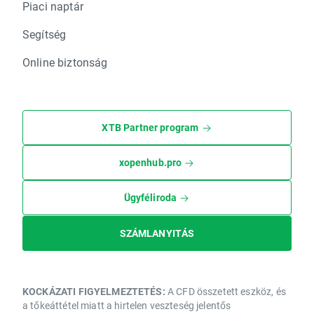
Piaci naptár
Segítség
Online biztonság
XTB Partner program
xopenhub.pro
Ügyféliroda
SZÁMLANYITÁS
KOCKÁZATI FIGYELMEZTETÉS:
A CFD összetett eszköz, és
a tőkeáttétel miatt a hirtelen veszteség jelentős