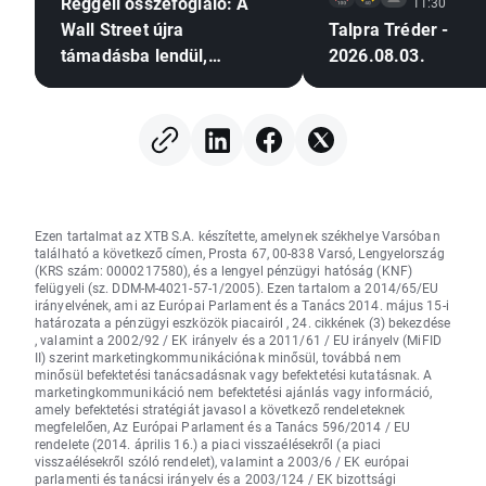
Reggeli összefoglaló: A
11:30
Wall Street újra
Talpra Tréder -
támadásba lendül,
2026.08.03.
miközben a Palantir
tovább erősíti a
mesterséges intelligencia
iránti optimizmust
Ezen tartalmat az XTB S.A. készítette, amelynek székhelye Varsóban
található a következő címen, Prosta 67, 00-838 Varsó, Lengyelország
(KRS szám: 0000217580), és a lengyel pénzügyi hatóság (KNF)
felügyeli (sz. DDM-M-4021-57-1/2005). Ezen tartalom a 2014/65/EU
irányelvének, ami az Európai Parlament és a Tanács 2014. május 15-i
határozata a pénzügyi eszközök piacairól , 24. cikkének (3) bekezdése
, valamint a 2002/92 / EK irányelv és a 2011/61 / EU irányelv (MiFID
II) szerint marketingkommunikációnak minősül, továbbá nem
minősül befektetési tanácsadásnak vagy befektetési kutatásnak. A
marketingkommunikáció nem befektetési ajánlás vagy információ,
amely befektetési stratégiát javasol a következő rendeleteknek
megfelelően, Az Európai Parlament és a Tanács 596/2014 / EU
rendelete (2014. április 16.) a piaci visszaélésekről (a piaci
visszaélésekről szóló rendelet), valamint a 2003/6 / EK európai
parlamenti és tanácsi irányelv és a 2003/124 / EK bizottsági