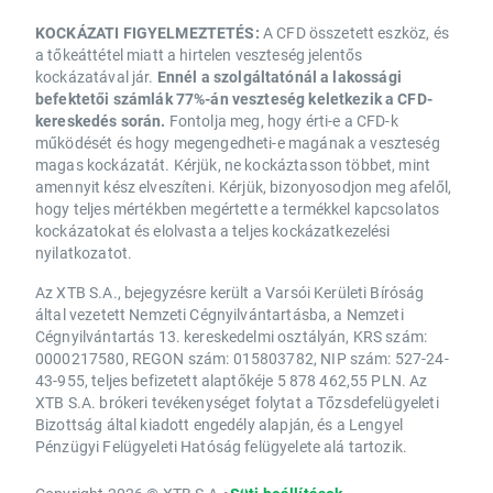
KOCKÁZATI FIGYELMEZTETÉS:
A CFD összetett eszköz, és
a tőkeáttétel miatt a hirtelen veszteség jelentős
kockázatával jár.
Ennél a szolgáltatónál a lakossági
befektetői számlák 77%-án veszteség keletkezik a CFD-
kereskedés során.
Fontolja meg, hogy érti-e a CFD-k
működését és hogy megengedheti-e magának a veszteség
magas kockázatát. Kérjük, ne kockáztasson többet, mint
amennyit kész elveszíteni. Kérjük, bizonyosodjon meg afelől,
hogy teljes mértékben megértette a termékkel kapcsolatos
kockázatokat és elolvasta a teljes kockázatkezelési
nyilatkozatot.
Az XTB S.A., bejegyzésre került a Varsói Kerületi Bíróság
által vezetett Nemzeti Cégnyilvántartásba, a Nemzeti
Cégnyilvántartás 13. kereskedelmi osztályán, KRS szám:
0000217580, REGON szám: 015803782, NIP szám: 527-24-
43-955, teljes befizetett alaptőkéje 5 878 462,55 PLN. Az
XTB S.A. brókeri tevékenységet folytat a Tőzsdefelügyeleti
Bizottság által kiadott engedély alapján, és a Lengyel
Pénzügyi Felügyeleti Hatóság felügyelete alá tartozik.