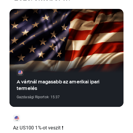
A vártnál magasabb az amerikai ipari
termelés
Gazdasági Riportok
· 15:37
Az US100 1%-ot veszít ❗