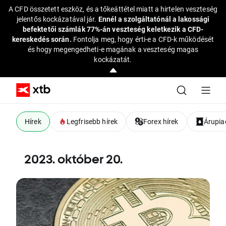
A CFD összetett eszköz, és a tőkeáttétel miatt a hirtelen veszteség
jelentős kockázatával jár.
Ennél a szolgáltatónál a lakossági
befektetői számlák 77%-án veszteség keletkezik a CFD-
kereskedés során.
Fontolja meg, hogy érti-e a CFD-k működését
és hogy megengedheti-e magának a veszteség magas
kockázatát.
Hírek
Legfrisebb hírek
Forex hírek
Árupiac
2023. október 20.