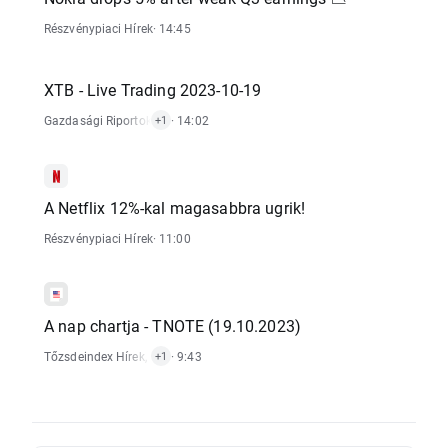
Részvénypiaci Hírek
· 14:45
XTB - Live Trading 2023-10-19
Gazdasági Riportok
,
Technikai Elemzés
· 14:02
+1
A Netflix 12%-kal magasabbra ugrik!
Részvénypiaci Hírek
· 11:00
A nap chartja - TNOTE (19.10.2023)
Tőzsdeindex Hírek
,
Forex Hírek
· 9:43
+1