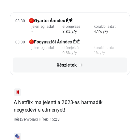
Gyártói Árindex É/É
03:30
jelenlegi adat
előrejelzés
korábbi adat
-
3.8% y/y
4.1% y/y
Fogyasztói Árindex É/É
03:30
jelenlegi adat
előrejelzés
korábbi adat
-
0.8% y/y
1% y/y
Részletek
A Netflix ma jelenti a 2023-as harmadik
negyedévi eredményét!
Részvénypiaci Hírek
· 15:23