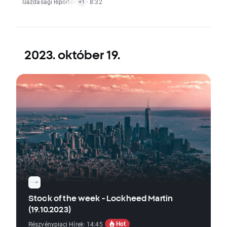
Gazdasági Riportok
,
Kripto Hírek
· 8:32
+1
2023. október 19.
Stock of the week - Lockheed Martin
(19.10.2023)
Hot
Részvénypiaci Hírek
· 14:45