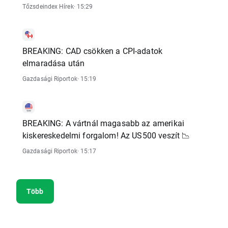
Tőzsdeindex Hírek
· 15:29
BREAKING: CAD csökken a CPI-adatok
elmaradása után
Gazdasági Riportok
· 15:19
BREAKING: A vártnál magasabb az amerikai
kiskereskedelmi forgalom! Az US500 veszít 📉
Gazdasági Riportok
· 15:17
Több