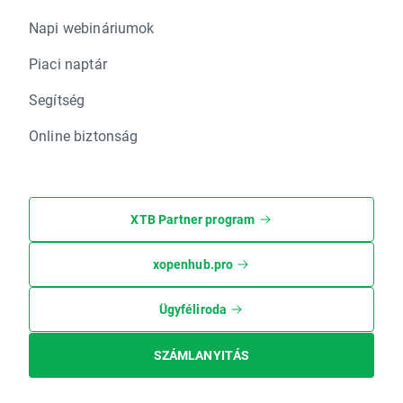
Napi webináriumok
Piaci naptár
Segítség
Online biztonság
XTB Partner program
xopenhub.pro
Ügyféliroda
SZÁMLANYITÁS