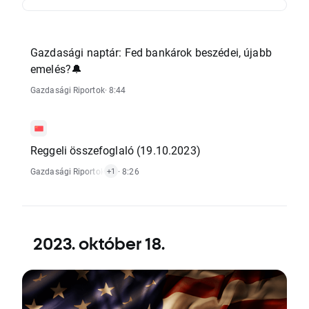
Gazdasági naptár: Fed bankárok beszédei, újabb
emelés?🔔
Gazdasági Riportok
· 8:44
Reggeli összefoglaló (19.10.2023)
Gazdasági Riportok
,
Tőzsdeindex Hírek
· 8:26
+1
2023. október 18.