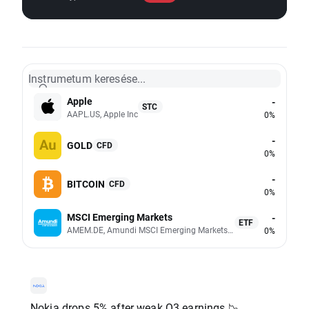
Instrumetum keresése...
Apple
-
STC
AAPL.US, Apple Inc
0%
-
GOLD
CFD
0%
-
BITCOIN
CFD
0%
MSCI Emerging Markets
-
ETF
AMEM.DE, Amundi MSCI Emerging Markets UCITS (Acc EUR)
0%
Nokia drops 5% after weak Q3 earnings 📉