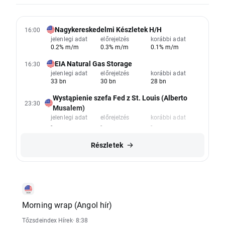
Nagykereskedelmi Készletek H/H
16:00
jelenlegi adat
előrejelzés
korábbi adat
0.2% m/m
0.3% m/m
0.1% m/m
EIA Natural Gas Storage
16:30
jelenlegi adat
előrejelzés
korábbi adat
33 bn
30 bn
28 bn
Wystąpienie szefa Fed z St. Louis (Alberto
23:30
Musalem)
jelenlegi adat
előrejelzés
korábbi adat
-
-
-
Részletek
Morning wrap (Angol hír)
Tőzsdeindex Hírek
· 8:38