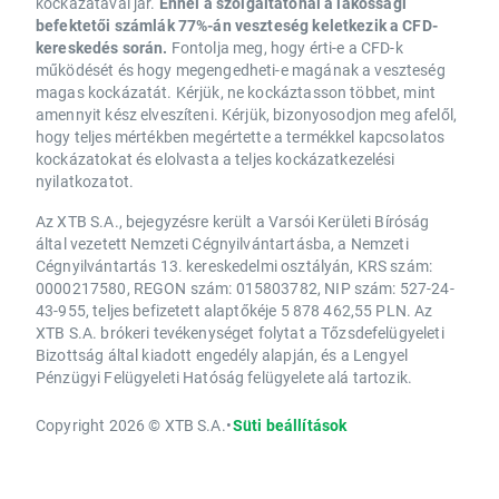
kockázatával jár.
Ennél a szolgáltatónál a lakossági
befektetői számlák 77%-án veszteség keletkezik a CFD-
kereskedés során.
Fontolja meg, hogy érti-e a CFD-k
működését és hogy megengedheti-e magának a veszteség
magas kockázatát. Kérjük, ne kockáztasson többet, mint
amennyit kész elveszíteni. Kérjük, bizonyosodjon meg afelől,
hogy teljes mértékben megértette a termékkel kapcsolatos
kockázatokat és elolvasta a teljes kockázatkezelési
nyilatkozatot.
Az XTB S.A., bejegyzésre került a Varsói Kerületi Bíróság
által vezetett Nemzeti Cégnyilvántartásba, a Nemzeti
Cégnyilvántartás 13. kereskedelmi osztályán, KRS szám:
0000217580, REGON szám: 015803782, NIP szám: 527-24-
43-955, teljes befizetett alaptőkéje 5 878 462,55 PLN. Az
XTB S.A. brókeri tevékenységet folytat a Tőzsdefelügyeleti
Bizottság által kiadott engedély alapján, és a Lengyel
Pénzügyi Felügyeleti Hatóság felügyelete alá tartozik.
Copyright 2026 © XTB S.A.
•
Süti beállítások