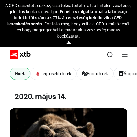
A CFD összetett eszköz, és a tőkeáttétel miatt a hirtelen veszteség
jelentős kockázatával jár.
Ennél a szolgáltatónál a lakossági
befektetői számlák 77%-án veszteség keletkezik a CFD-
kereskedés során.
Fontolja meg, hogy érti-e a CFD-k működését
és hogy megengedheti-e magának a veszteség magas
kockázatát.
Hírek
Legfrisebb hírek
Forex hírek
Árupiac
2020. május 14.