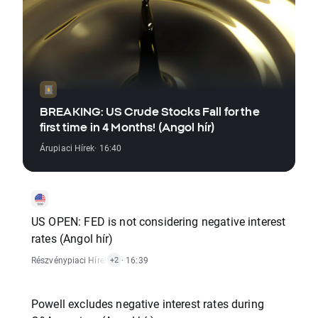
BREAKING: US Crude Stocks Fall for the
first time in 4 Months! (Angol hír)
Árupiaci Hírek
· 16:40
US OPEN: FED is not considering negative interest
rates (Angol hír)
Részvénypiaci Hírek
,
Tőzsdeindex Hírek
· 16:39
,
Forex Hírek
+2
Powell excludes negative interest rates during