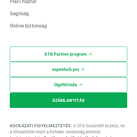
Piaci naptár
Segítség
Online biztonság
XTB Partner program
xopenhub.pro
Ügyféliroda
SZÁMLANYITÁS
KOCKÁZATI FIGYELMEZTETÉS:
A CFD összetett eszköz, és
a tőkeáttétel miatt a hirtelen veszteség jelentős