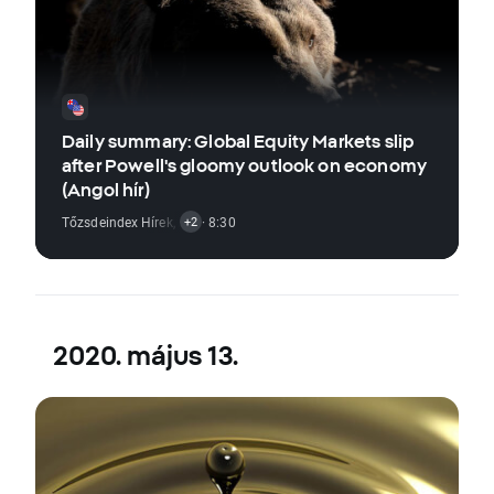
Daily summary: Global Equity Markets slip
after Powell's gloomy outlook on economy
(Angol hír)
Tőzsdeindex Hírek
,
Árupiaci Hírek
· 8:30
,
Forex Hírek
+2
2020. május 13.