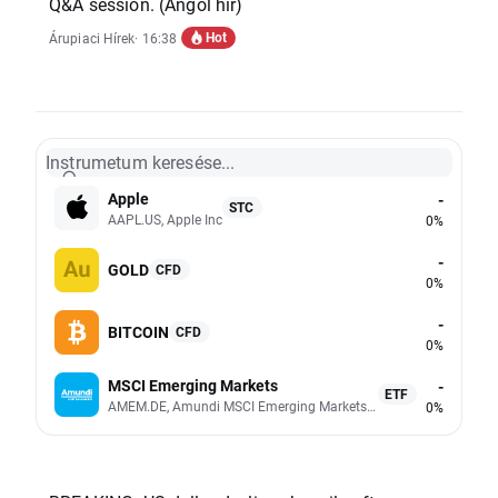
Q&A session. (Angol hír)
Hot
Árupiaci Hírek
· 16:38
Instrumetum keresése...
Apple
-
STC
AAPL.US, Apple Inc
0%
-
GOLD
CFD
0%
-
BITCOIN
CFD
0%
MSCI Emerging Markets
-
ETF
AMEM.DE, Amundi MSCI Emerging Markets UCITS (Acc EUR)
0%