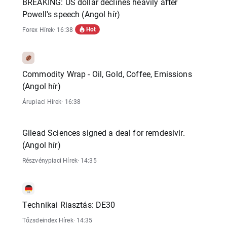
BREAKING: US dollar declines heavily after
Powell's speech (Angol hír)
Hot
Forex Hírek
· 16:38
Commodity Wrap - Oil, Gold, Coffee, Emissions
(Angol hír)
Árupiaci Hírek
· 16:38
Gilead Sciences signed a deal for remdesivir.
(Angol hír)
Részvénypiaci Hírek
· 14:35
Technikai Riasztás: DE30
Tőzsdeindex Hírek
· 14:35