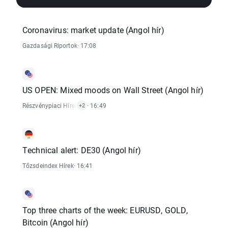
Coronavirus: market update (Angol hír)
Gazdasági Riportok
· 17:08
US OPEN: Mixed moods on Wall Street (Angol hír)
Részvénypiaci Hírek
,
Tőzsdeindex Hírek
· 16:49
,
Forex Hírek
+2
Technical alert: DE30 (Angol hír)
Tőzsdeindex Hírek
· 16:41
Top three charts of the week: EURUSD, GOLD,
Bitcoin (Angol hír)