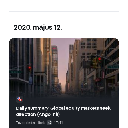
2020. május 12.
Daily summary: Global equity markets seek
direction (Angol hír)
Tőzsdeindex Hírek
,
Árupiaci Hírek
· 17:41
,
Forex Hírek
+2