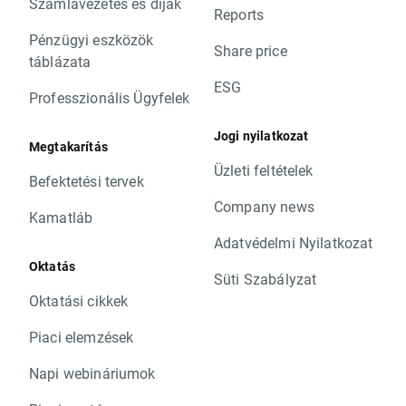
Számlavezetés és díjak
Reports
Pénzügyi eszközök
Share price
táblázata
ESG
Professzionális Ügyfelek
Jogi nyilatkozat
Megtakarítás
Üzleti feltételek
Befektetési tervek
Company news
Kamatláb
Adatvédelmi Nyilatkozat
Oktatás
Süti Szabályzat
Oktatási cikkek
Piaci elemzések
Napi webináriumok